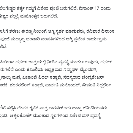
್ಚಲಿಂಗೇಶ್ವರ ಕರ್ತೃ ಗದ್ದುಗೆ ವಿಶೇಷ ಪೂಜೆ ಜರುಗಲಿದೆ. ದಿನಾಂಕ್ 17 ರಂದು
ಶ್ವರ ಪಲ್ಲಕ್ಕಿ ಮಹೋತ್ಸವ ಜರುಗಲಿದೆ.
ರಾಸಿಗೆ ಶರಣು ಈರಣ್ಣ ನೀಲಂಗೆ ಅಗ್ನಿ ಸ್ಪರ್ಶ ಮಾಡುವರು, ರವಿವಾರ ದಿನಾಂಕ
್ತಾಳ ಪೂಜೆ ಮಧ್ಯಾಹ್ನ ಭಂಡಾರಿ ದಂಪತಿಗಳಿಂದ ಅಗ್ನಿ ಪ್ರವೇಶ ಕಾರ್ಯಕ್ರಮ
ಿದೆ.
ಟಿ ವತಿಯಿಂದ ದನಗಳ ಜಾತ್ರೆಯಲ್ಲಿ ನೀರಿನ ವ್ಯವಸ್ಥೆ ಮಾಡಲಾಗುವುದು, ದನಗಳ
ಲಿದೆ ಎಂದು ಕಮಿಟಿಯ ಅಧ್ಯಕ್ಷರಾದ ಸಿದ್ದಾರ್ಥ್ ಮೈಂದರಗಿ,
್ಪ ನಾಲ್ಕು ಮನ, ಖಜಾಂಚಿ ವಿಠಲ್ ಕಡ್ಲಾಜಿ, ಸದಸ್ಯರಾದ ಚಂದ್ರಶೇಖರ್
ಕೋಟೆ, ಶಂಕರಲಿಂಗ್ ಕಡ್ಲಾಜಿ, ಪಾರ್ವತಿ ಮನೋಹರ್, ಸೇವಂತಿ ಸಿದ್ದಲಿಂಗ
ದೇಣಿಗೆ ಸಲ್ಲಿಸಿ ದೇವರ ಕೃಪೆಗೆ ಪಾತ್ರ ರಾಗಬೇಕೆಂದು ಜಾತ್ರಾ ಕಮಿಟಿಯವರು
, ಇಂಡಿ, ಅಕ್ಕಲಕೋಟ್ ಮುಂತಾದ ಸ್ಥಳಗಳಿಂದ ವಿಶೇಷ ಬಸ್ ವ್ಯವಸ್ಥೆ