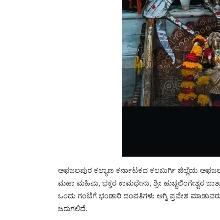
ಅಫಜಲಪುರ ಕಲ್ಯಾಣ ಕರ್ನಾಟಕದ ಕಲಬುರ್ಗಿ ಜಿಲ್ಲೆಯ ಅ
ಮಹಾ ಮಹಿಮ, ಭಕ್ತರ ಕಾಮಧೇನು, ಶ್ರೀ ಹುಚ್ಚಲಿಂಗೇಶ್ವರ ಜಾ
ಒಂದು ಗಂಟೆಗೆ ಭಂಡಾರಿ ದಂಪತಿಗಳು ಅಗ್ನಿ ಪ್ರವೇಶ ಮಾಡುವರು
ಜರುಗಲಿದೆ.