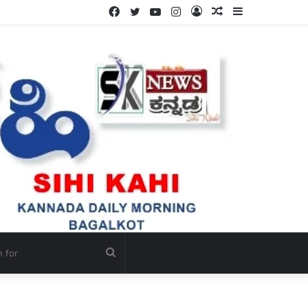
Facebook
Twitter
YouTube
Instagram
Log
Random
Sidebar
In
Article
Search
for