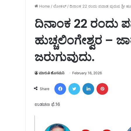
Home
/
ಲೋಕಲ್
/
ದಿನಾಂಕ 22 ರಂದು ಪವಾಡ ಪುರುಷ ಶ್ರೀ ಹುಚ್
ದಿನಾಂಕ 22 ರಂದು ಪವ
ಹುಚ್ಚಲಿಂಗೇಶ್ವರ – ಜ
ಜರುಗುವುದು.
ಮಾರುತಿ ಹೊಸಮನಿ
February 16, 2026
Facebook
Twitter
LinkedIn
Pinterest
Share
ಉಡಚಣ ಫೆ.16