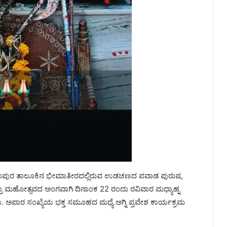
ಫಜಲಪುರ ತಾಲೂಕಿನ ಭೀಮಾತೀರದಲ್ಲಿರುವ ಉಡಚಣದ ಪವಾಡ ಪುರುಷ,
ತ್ರಾ ಮಹೋತ್ಸವದ ಅಂಗವಾಗಿ ದಿನಾಂಕ 22 ರಂದು ರವಿವಾರ ಮಧ್ಯಾಹ್ನ
. ಅಪಾರ ಸಂಖ್ಯೆಯ ಭಕ್ತ ಸಮೂಹದ ಮಧ್ಯೆ ಅಗ್ನಿ ಪ್ರವೇಶ ಕಾರ್ಯಕ್ರಮ