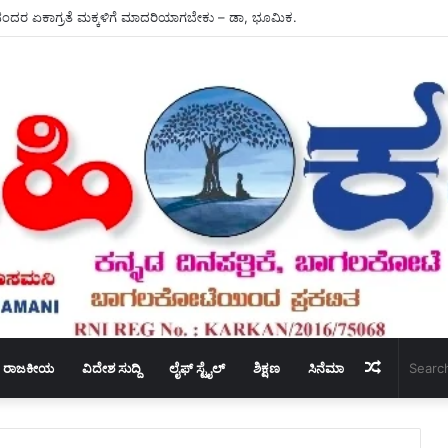
ದ ಅಧ್ಯಕ್ಷ ಸ್ಥಾನಕ್ಕೆ – ಶಾಸಕ ಬಸನಗೌಡ ದದ್ದಲ ರಾಜೀನಾಮೆ.
Random
ರಾಜಕೀಯ
ವಿದೇಶ ಸುದ್ದಿ
ಲೈಫ್ ಸ್ಟೈಲ್
ಶಿಕ್ಷಣ
ಸಿನೆಮಾ
Article