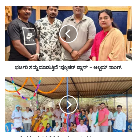
ಭರ್ಜರಿ ಸದ್ದು ಮಾಡುತ್ತಿದೆ ‘ಫ್ಯೂಚರ್ ಪ್ಲಾನ್’ - ಆಲ್ಬಮ್ ಸಾಂಗ್.