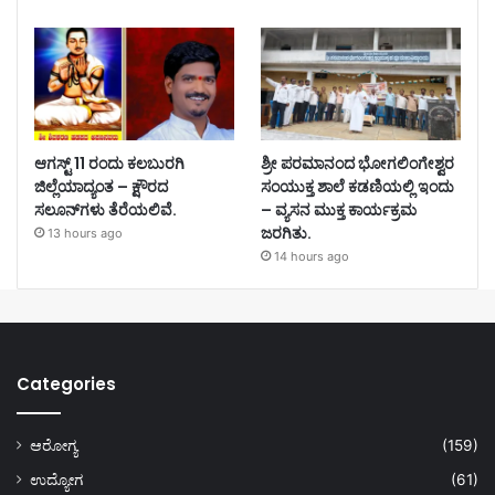
ಆಗಸ್ಟ್ 11 ರಂದು ಕಲಬುರಗಿ
ಶ್ರೀ ಪರಮಾನಂದ ಭೋಗಲಿಂಗೇಶ್ವರ
ಜಿಲ್ಲೆಯಾದ್ಯಂತ – ಕ್ಷೌರದ
ಸಂಯುಕ್ತ ಶಾಲೆ ಕಡಣಿಯಲ್ಲಿ ಇಂದು
ಸಲೂನ್‌ಗಳು ತೆರೆಯಲಿವೆ.
– ವ್ಯಸನ ಮುಕ್ತ ಕಾರ್ಯಕ್ರಮ
ಜರಗಿತು.
13 hours ago
14 hours ago
Categories
ಆರೋಗ್ಯ
(159)
ಉದ್ಯೋಗ
(61)