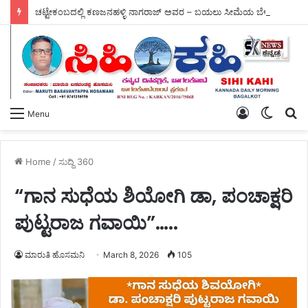
ಚಟ್ಟೇಕಂಬದಲ್ಲಿ ಕಣಜನಹಳ್ಳಿ ನಾಗರಾಜ್ ಅವರ – ಬಯಲು ಸೀಮೆಯ ಬೆಳಗು ಗ್ರಂಥ ಬಿಡುಗಡೆ.
Log
Switch
S
Menu
In
skin
fo
Home
/
ಸುದ್ದಿ 360
“ಗಾನ ಸುಧೆಯ ಶಿಯೋಗಿ ಡಾ, ಪಂಚಾಕ್ಷರಿ
ಪುಟ್ಟರಾಜ ಗವಾಯಿ”…..
ಮಾರುತಿ ಹೊಸಮನಿ
March 8, 2026
105