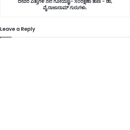
ದೇವರ ಎತ್ತುಗಳ ನೆಲೆ ಗೋಯಜ್ಞ- ಸಂರಕ್ಷಣಾ ತಾಣ - ಡಾ,
ವೈ.ರಾಜಾರಾಮ್ ಗುರುಗಳು.
Leave a Reply