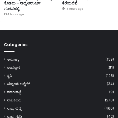
ಕೊಡಲು – ಸಾಧ್ಯ ಆರ್.ಎಸ್
ತೆರೆಯಲಿವೆ.
ಗಂಗನಹಳ್ಳಿ.
16 hours ago
4 hours ago
Categories
ಆರೋಗ್ಯ
(159)
ಉದ್ಯೋಗ
(61)
ಕೃಷಿ
(125)
ಟೆಕ್ನಾಲಜಿ ಅಪ್ಡೇಟ್
(34)
ಮಾರುಕಟ್ಟೆ
(9)
ರಾಜಕೀಯ
(270)
ರಾಜ್ಯ ಸುದ್ದಿ
(460)
ರಾಷ್ಟ್ರ ಸುದ್ದಿ
(42)