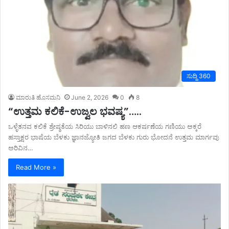
ಸುದ್ದಿ 360
ಮಾರುತಿ ಹೊಸಮನಿ
June 2, 2026
0
8
“ಉತ್ತಮ ಕಲಿಕೆ-ಉಜ್ವಲ ಭವಷ್ಯ”…..
ಒಳ್ಳೆತನವ ಕಲಿಕೆ ಶ್ರೇಷ್ಠತೆಯ ಸಿರಿಯು ಬಾಳಿನಲಿ ಹಣ ಆಕರ್ಷಣೆಯ ಗಣಿಯು ಅಕ್ಕರೆ
ಹಸ್ತಾಕ್ಷರ ಭಾಷೆಯ ಬೆಳಕು ಜ್ಞಾನಜ್ಯೋತಿ ಜಗದ ಬೆಳಕು ಗುರು ಭೋದನೆ ಉತ್ತಮ ಮಾರ್ಗವು
ಅರಿವಿನ…
Read More »