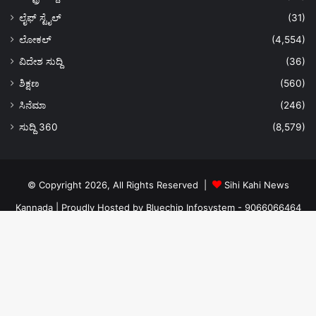
ಲೈಫ್ ಸ್ಟೈಲ್
(31)
ಲೋಕಲ್
(4,554)
ವಿದೇಶ ಸುದ್ದಿ
(36)
ಶಿಕ್ಷಣ
(560)
ಸಿನೆಮಾ
(246)
ಸುದ್ದಿ 360
(8,579)
© Copyright 2026, All Rights Reserved |
Sihi Kahi News
Kannada
| Proudly Hosted by
Bluechip Infosystem - 9066066464
About US
Privacy Policy
Ads Policy
Terms and Conditions
Contact Us
Ba
Facebook
Twitter
YouTube
Instagram
to