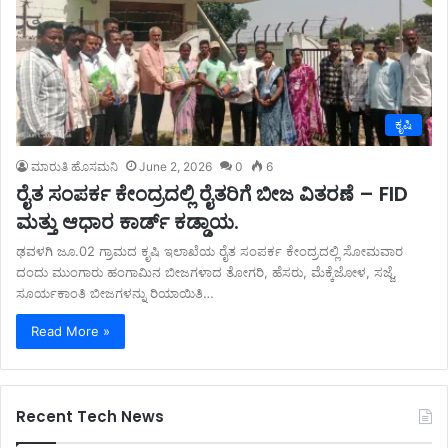
ಕೃಷಿ
ಮಾರುತಿ ಹೊಸಮನಿ
June 2, 2026
0
6
ರೈತ ಸಂಪರ್ಕ ಕೇಂದ್ರದಲ್ಲಿ ರೈತರಿಗೆ ಬೀಜ ವಿತರಣೆ – FID
ಮತ್ತು ಆಧಾರ ಕಾರ್ಡ್ ಕಡ್ಡಾಯ.
ಢವಳಗಿ ಜೂ.02 ಗ್ರಾಮದ ಕೃಷಿ ಇಲಾಖೆಯ ರೈತ ಸಂಪರ್ಕ ಕೇಂದ್ರದಲ್ಲಿ ಸೋಮವಾರ
ದಂದು ಮುಂಗಾರು ಹಂಗಾಮಿನ ಬೀಜಗಳಾದ ತೋಗರಿ, ಹೆಸರು, ಮೆಕ್ಕೆಜೋಳ, ಸಜ್ಜೆ,
ಸೂರ್ಯಕಾಂತಿ ಬೀಜಗಳನ್ನು ರಿಯಾಯಿತಿ…
Read More »
Recent Tech News