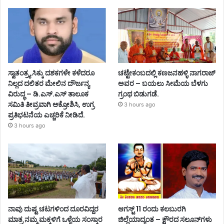
ಸ್ವಾತಂತ್ರ್ಯ ಸಿಕ್ಕು ದಶಕಗಳೇ ಕಳೆದರೂ
ಚಟ್ಟೇಕಂಬದಲ್ಲಿ ಕಣಜನಹಳ್ಳಿ ನಾಗರಾಜ್
ನಿಲ್ಲದ ದಲಿತರ ಮೇಲಿನ ದೌರ್ಜನ್ಯ
ಅವರ – ಬಯಲು ಸೀಮೆಯ ಬೆಳಗು
ವಿರುದ್ಧ – ಡಿ.ಎಸ್.ಎಸ್ ತಾಲೂಕ
ಗ್ರಂಥ ಬಿಡುಗಡೆ.
ಸಮಿತಿ ತೀವ್ರವಾಗಿ ಆಕ್ರೋಶಿಸಿ, ಉಗ್ರ
3 hours ago
ಪ್ರತಿಭಟನೆಯ ಎಚ್ಚರಿಕೆ ನೀಡಿದೆ.
3 hours ago
ನಾವು ದುಷ್ಟ ಚಟಗಳಿಂದ ದೂರವಿದ್ದರ
ಆಗಸ್ಟ್ 11 ರಂದು ಕಲಬುರಗಿ
ಮಾತ್ರ ನಮ್ಮ ಮಕ್ಕಳಿಗೆ ಒಳ್ಳೆಯ ಸಂಸ್ಕಾರ
ಜಿಲ್ಲೆಯಾದ್ಯಂತ – ಕ್ಷೌರದ ಸಲೂನ್‌ಗಳು