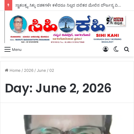
ಸ್ವಾತಂತ್ರ್ಯ ಸಿಕ್ಕು ದಶಕಗಳೇ ಕಳೆದರೂ ನಿಲ್ಲದ ದಲಿತರ ಮೇಲಿನ ದೌರ್ಜನ್ಯ ವಿರುದ್ಧ – ಡಿ.ಎಸ್.ಎಸ್ ತಾಲೂಕ ಸಮಿತಿ ತೀವ್ರವಾಗಿ ಆಕ್ರೋಶಿಸಿ, ಉಗ್ರ ಪ್ರತಿಭಟನೆಯ ಎಚ್ಚರಿಕೆ ನೀಡಿದೆ.
Log
Switch
S
Menu
In
skin
fo
Home
/
2026
/
June
/
02
Day:
June 2, 2026