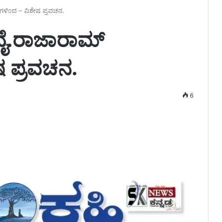
ಗಳಿಂದ – ವಿಶೇಷ ಪ್ರವಚನ.
ವೈ.ರಾಜಾರಾಮ್
ಷ ಪ್ರವಚನ.
6