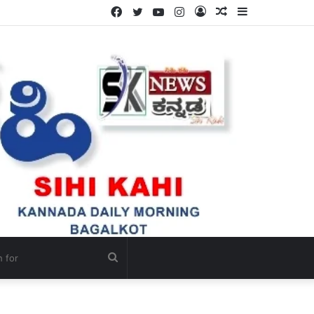
Facebook
Twitter
YouTube
Instagram
Log
Random
Sidebar
ಗೋ ಪೂಜೆ ಮತ್ತು ಗೋ ಸೇವೆಯ ಮೂಲಕ ಭಾರತೀಯ ಸನಾತನ ಸಂಸ್ಕೃತಿಯ ಉಳಿವಿಗೆ ಭದ್ರವಾದ ಅಡಿಪಾಯ ಹಾಕಲಾಗಿದೆ – ಸ್ವಾಮಿ ಜಪಾನಂದಜೀ ಮಹಾರಾಜ್ ಮೆಚ್ಚುಗೆ.
In
Article
Search
for