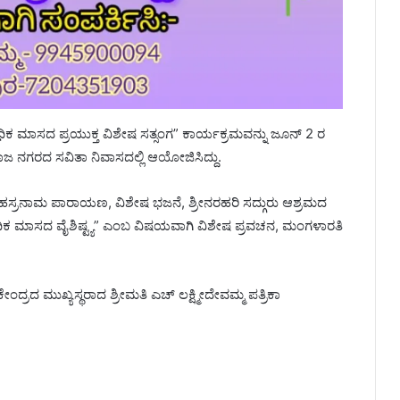
ಧಿಕ ಮಾಸದ ಪ್ರಯುಕ್ತ ವಿಶೇಷ ಸತ್ಸಂಗ” ಕಾರ್ಯಕ್ರಮವನ್ನು ಜೂನ್ 2 ರ
ರಾಜ ನಗರದ ಸವಿತಾ ನಿವಾಸದಲ್ಲಿ ಆಯೋಜಿಸಿದ್ದು.
ಸಹಸ್ರನಾಮ ಪಾರಾಯಣ, ವಿಶೇಷ ಭಜನೆ, ಶ್ರೀನರಹರಿ ಸದ್ಗುರು ಆಶ್ರಮದ
ಅಧಿಕ ಮಾಸದ ವೈಶಿಷ್ಟ್ಯ” ಎಂಬ ವಿಷಯವಾಗಿ ವಿಶೇಷ ಪ್ರವಚನ, ಮಂಗಳಾರತಿ
ೇಂದ್ರದ ಮುಖ್ಯಸ್ಥರಾದ ಶ್ರೀಮತಿ ಎಚ್ ಲಕ್ಷ್ಮೀದೇವಮ್ಮ ಪತ್ರಿಕಾ