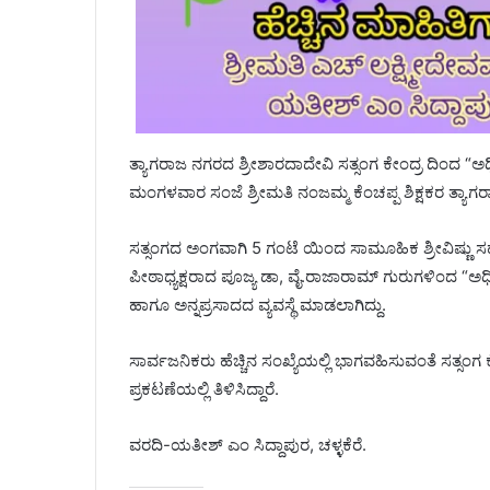
ತ್ಯಾಗರಾಜ ನಗರದ ಶ್ರೀಶಾರದಾದೇವಿ ಸತ್ಸಂಗ ಕೇಂದ್ರ ದಿಂದ “ಅ
ಮಂಗಳವಾರ ಸಂಜೆ ಶ್ರೀಮತಿ ನಂಜಮ್ಮ ಕೆಂಚಪ್ಪ ಶಿಕ್ಷಕರ ತ್ಯಾಗ
ಸತ್ಸಂಗದ ಅಂಗವಾಗಿ 5 ಗಂಟೆ ಯಿಂದ ಸಾಮೂಹಿಕ ಶ್ರೀವಿಷ್ಣು 
ಪೀಠಾಧ್ಯಕ್ಷರಾದ ಪೂಜ್ಯ ಡಾ, ವೈ.ರಾಜಾರಾಮ್ ಗುರುಗಳಿಂದ “
ಹಾಗೂ ಅನ್ನಪ್ರಸಾದದ ವ್ಯವಸ್ಥೆ ಮಾಡಲಾಗಿದ್ದು.
ಸಾರ್ವಜನಿಕರು ಹೆಚ್ಚಿನ ಸಂಖ್ಯೆಯಲ್ಲಿ ಭಾಗವಹಿಸುವಂತೆ ಸತ್ಸಂಗ ಕ
ಪ್ರಕಟಣೆಯಲ್ಲಿ ತಿಳಿಸಿದ್ದಾರೆ.
ವರದಿ-ಯತೀಶ್ ಎಂ ಸಿದ್ದಾಪುರ, ಚಳ್ಳಕೆರೆ.