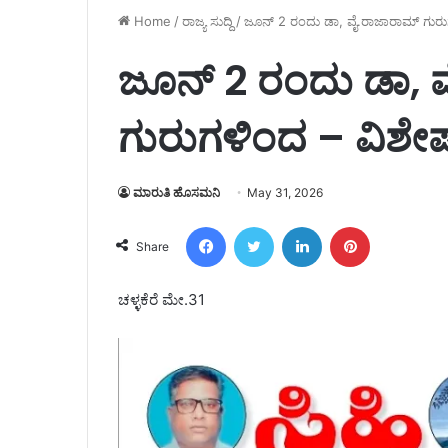
Home
/
ರಾಜ್ಯ ಸುದ್ದಿ
/
ಜೂನ್ 2 ರಂದು ಡಾ, ವೈ.ರಾಜಾರಾಮ್ ಗುರು
ಜೂನ್ 2 ರಂದು ಡಾ, 
ಗುರುಗಳಿಂದ – ವಿಶೇ
ಮಾರುತಿ ಹೊಸಮನಿ
May 31, 2026
Facebook
Twitter
LinkedIn
Pinterest
Share
ಚಳ್ಳಕೆರೆ ಮೇ.31