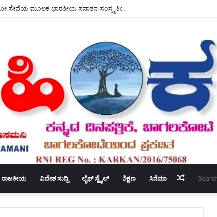
Random
ರಾಜಕೀಯ
ವಿದೇಶ ಸುದ್ದಿ
ಲೈಫ್ ಸ್ಟೈಲ್
ಶಿಕ್ಷಣ
ಸಿನೆಮಾ
Article