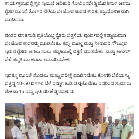
ಕಾರ್ಯಕ್ರಮದಲ್ಲಿ ಕೃಷಿ ಇಲಾಖೆ ಅಧಿಕಾರಿ ಗೋವಿಂದರೇಡ್ಡಿ ಮೆದಕಿನಾಳ ಅವರು
ರೈತರ ಮುಂದೆ ತೋಗರಿ ಬೆಳೆಯ ಬೀಜೋಪಚಾರದ ಕುರಿತು ಪ್ರಾಯೋಗಿಕವಾಗಿ
ಮಾಡಿದರು.
ನಂತರ ಮಾತನಾಡಿ ಪ್ರತಿಯೊಬ್ಬ ರೈತರು ಬಿತ್ತನೆಯ ಪೂರ್ವದಲ್ಲಿ ಕಡ್ಡಾಯವಾಗಿ
ಬೀಜೋಪಚಾರವನ್ನು ಮಾಡಬೇಕು. ಕಪ್ಪು ಮಣ್ಣು ಮತ್ತು ನೀರಾವರಿ ಸೌಲಭ್ಯದ
ಇರುವ ರೈತರು ಅಗಲು ಸಾಲು ಪದ್ದತಿಯಲ್ಲಿ ಬಿತ್ತನೆ ಮಾಡಬೇಕು. ಮತ್ತು ಅಂತರ್
ಬೆಳೆ ಪದ್ದತಿಯು ಕೂಡಾ ಅನುಸರಿಸಬೇಕು.
ಇದಕ್ಕೂ ಮುಂಚೆ ಮೊದಲು ಮಣ್ಣು ಪರೀಕ್ಷೆ ಮಾಡಿಸಬೇಕು.ತೋಗರಿ ಬೆಳೆಯನ್ನು
ಬಿತ್ತಿದ್ದ 40-50 ದಿನಗಳ ಬೆಳೆ ಇದ್ದಾಗ ಕುಡಿ ಚಿವುಟುಬೇಕು ಇದರಿಂದ ಸುಮಾರು
ಶೇಕಡಾ 15 ರಷ್ಟು ಇಳುವರಿ ಹೆಚ್ಚಿಸಬಹುದು.