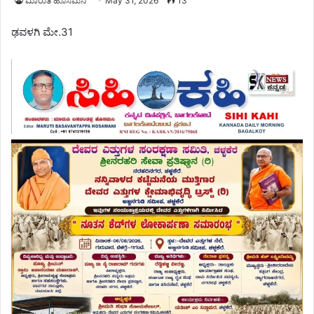
ಮಾರುತಿ ಹೊಸಮನಿ
May 31, 2026
13
ಢವಳಗಿ ಮೇ.31