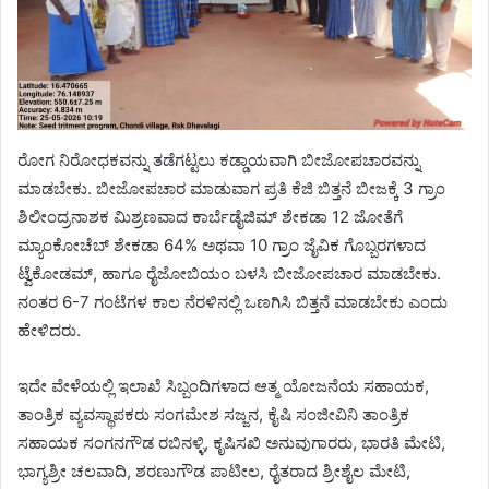
ರೋಗ ನಿರೋಧಕವನ್ನು ತಡೆಗಟ್ಟಲು ಕಡ್ಡಾಯವಾಗಿ ಬೀಜೋಪಚಾರವನ್ನು
ಮಾಡಬೇಕು. ಬೀಜೋಪಚಾರ ಮಾಡುವಾಗ ಪ್ರತಿ ಕೆಜಿ ಬಿತ್ತನೆ ಬೀಜಕ್ಕೆ 3 ಗ್ರಾಂ
ಶಿಲೀಂದ್ರನಾಶಕ ಮಿಶ್ರಣವಾದ ಕಾರ್ಬೆಡೈಜಿಮ್ ಶೇಕಡಾ 12 ಜೋತೆಗೆ
ಮ್ಯಾಂಕೋಚೆಬ್ ಶೇಕಡಾ 64% ಅಥವಾ 10 ಗ್ರಾಂ ಜೈವಿಕ ಗೊಬ್ಬರಗಳಾದ
ಟ್ವೆಕೋಡಮ್, ಹಾಗೂ ರೈಜೋಬಿಯಂ ಬಳಸಿ ಬೀಜೋಪಚಾರ ಮಾಡಬೇಕು.
ನಂತರ 6-7 ಗಂಟೆಗಳ ಕಾಲ ನೆರಳಿನಲ್ಲಿ ಒಣಗಿಸಿ ಬಿತ್ತನೆ ಮಾಡಬೇಕು ಎಂದು
ಹೇಳಿದರು.
ಇದೇ ವೇಳೆಯಲ್ಲಿ ಇಲಾಖೆ ಸಿಬ್ಬಂದಿಗಳಾದ ಆತ್ಮ ಯೋಜನೆಯ ಸಹಾಯಕ,
ತಾಂತ್ರಿಕ ವ್ಯವಸ್ಥಾಪಕರು ಸಂಗಮೇಶ ಸಜ್ಜನ, ಕೈಷಿ ಸಂಜೀವಿನಿ ತಾಂತ್ರಿಕ
ಸಹಾಯಕ ಸಂಗನಗೌಡ ರಬಿನಳ್ಳಿ, ಕೃಷಿಸಖಿ ಅನುವುಗಾರರು, ಭಾರತಿ ಮೇಟಿ,
ಭಾಗ್ಯಶ್ರೀ ಚಲವಾದಿ, ಶರಣುಗೌಡ ಪಾಟೀಲ, ರೈತರಾದ ಶ್ರೀಶೈಲ ಮೇಟಿ,