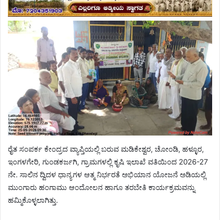
ರೈತ ಸಂಪರ್ಕ ಕೇಂದ್ರದ ವ್ಯಾಪ್ತಿಯಲ್ಲಿ ಬರುವ ಮಡಿಕೇಶ್ವರ, ಚೋಂಡಿ, ಹಳ್ಳೂರ,
ಇಂಗಳಗೇರಿ, ಗುಂಡಕರ್ಜಗಿ, ಗ್ರಾಮಗಳಲ್ಲಿ ಕೃಷಿ ಇಲಾಖೆ ವತಿಯಿಂದ 2026-27
ನೇ. ಸಾಲಿನ ದ್ವಿದಳ ಧಾನ್ಯಗಳ ಆತ್ಮ ನಿರ್ಭರತೆ ಅಭಿಯಾನ ಯೋಜನೆ ಅಡಿಯಲ್ಲಿ
ಮುಂಗಾರು ಹಂಗಾಮು ಆಂದೋಲನ ಹಾಗೂ ತರಬೇತಿ ಕಾರ್ಯಕ್ರಮವನ್ನು
ಹಮ್ಮಿಕೊಳ್ಳಲಾಗಿತ್ತು.