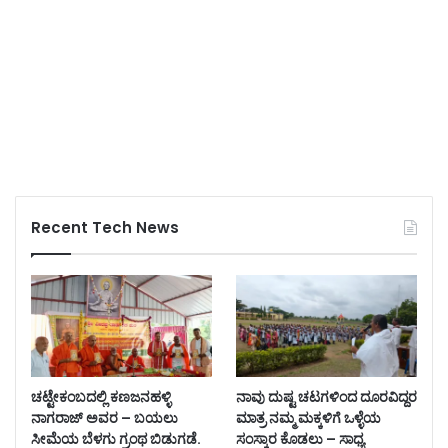
Recent Tech News
ಚಟ್ಟೇಕಂಬದಲ್ಲಿ ಕಣಜನಹಳ್ಳಿ
ನಾವು ದುಷ್ಟ ಚಟಗಳಿಂದ ದೂರವಿದ್ದರ
ನಾಗರಾಜ್ ಅವರ – ಬಯಲು
ಮಾತ್ರ ನಮ್ಮ ಮಕ್ಕಳಿಗೆ ಒಳ್ಳೆಯ
ಸೀಮೆಯ ಬೆಳಗು ಗ್ರಂಥ ಬಿಡುಗಡೆ.
ಸಂಸ್ಕಾರ ಕೊಡಲು – ಸಾಧ್ಯ