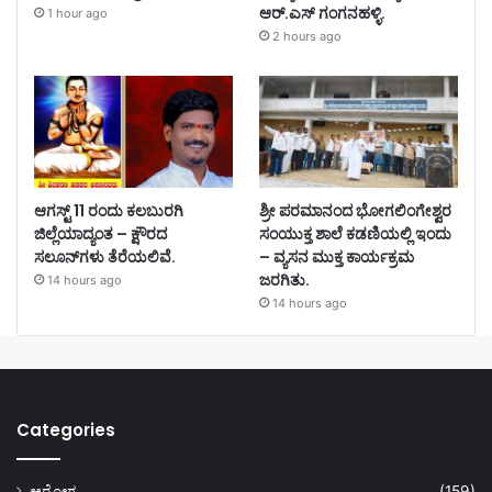
ಆರ್.ಎಸ್ ಗಂಗನಹಳ್ಳಿ.
1 hour ago
2 hours ago
ಆಗಸ್ಟ್ 11 ರಂದು ಕಲಬುರಗಿ
ಶ್ರೀ ಪರಮಾನಂದ ಭೋಗಲಿಂಗೇಶ್ವರ
ಜಿಲ್ಲೆಯಾದ್ಯಂತ – ಕ್ಷೌರದ
ಸಂಯುಕ್ತ ಶಾಲೆ ಕಡಣಿಯಲ್ಲಿ ಇಂದು
ಸಲೂನ್‌ಗಳು ತೆರೆಯಲಿವೆ.
– ವ್ಯಸನ ಮುಕ್ತ ಕಾರ್ಯಕ್ರಮ
ಜರಗಿತು.
14 hours ago
14 hours ago
Categories
ಆರೋಗ್ಯ
(159)