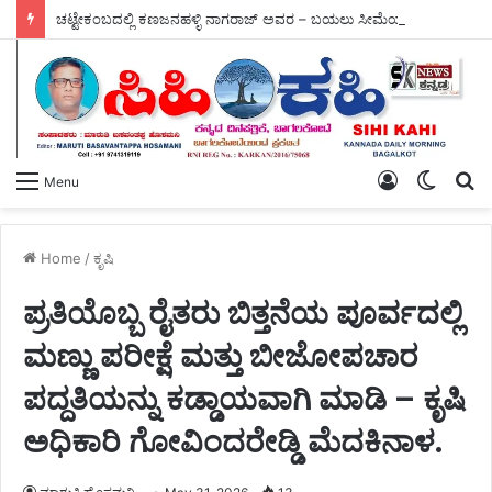
ಚಟ್ಟೇಕಂಬದಲ್ಲಿ ಕಣಜನಹಳ್ಳಿ ನಾಗರಾಜ್ ಅವರ – ಬಯಲು ಸೀಮೆಯ ಬೆಳಗು ಗ್ರಂಥ ಬಿಡುಗಡೆ.
Log
Switch
S
Menu
In
skin
fo
Home
/
ಕೃಷಿ
ಪ್ರತಿಯೊಬ್ಬ ರೈತರು ಬಿತ್ತನೆಯ ಪೂರ್ವದಲ್ಲಿ
ಮಣ್ಣು ಪರೀಕ್ಷೆ ಮತ್ತು ಬೀಜೋಪಚಾರ
ಪದ್ದತಿಯನ್ನು ಕಡ್ಡಾಯವಾಗಿ ಮಾಡಿ – ಕೃಷಿ
ಅಧಿಕಾರಿ ಗೋವಿಂದರೇಡ್ಡಿ ಮೆದಕಿನಾಳ.