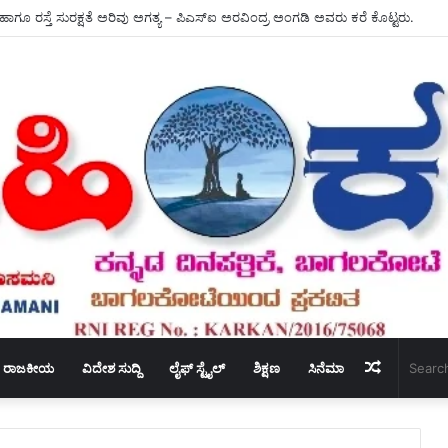
 ಹಾಗೂ ರಸ್ತೆ ಸುರಕ್ಷತೆ ಅರಿವು ಅಗತ್ಯ – ಪಿಎಸ್‌ಐ ಅರವಿಂದ್ರ ಅಂಗಡಿ ಅವರು ಕರೆ ಕೊಟ್ಟರು.
Random
ರಾಜಕೀಯ
ವಿದೇಶ ಸುದ್ದಿ
ಲೈಫ್ ಸ್ಟೈಲ್
ಶಿಕ್ಷಣ
ಸಿನೆಮಾ
Article