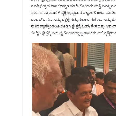
ಮಾಡಿ ಕ್ಷೇತ್ರದ ಶಾಸಕರನ್ನಾಗಿ ಮಾಡಿ ಕೊಂಡರು ಮತ್ತೆ ಮುಖ್
ಧರ್ಮದ ಪ್ರಾಮಾಣಿಕ ವ್ಯಕ್ತಿ ಭ್ರಷ್ಟಾಚಾರ ಇಲ್ಲದಂತೆ ಕೆಲಸ ಮಾಡಿರು
ಎಂಎಲ್ಎ ಗಳು ನಮ್ಮ ಪಕ್ಷಕ್ಕೆ ನಮ್ಮ ಸರ್ಕಾರ ನಡೆಸಲು ನಮ್ಮ
ಸಚಿವ ಸ್ಥಾನಕ್ಕಿಂತಲೂ ಕೂಡ್ಲಿಗಿ ಕ್ಷೇತ್ರಕ್ಕೆ ನೀವು ಕೇಳಿದಷ
ಕೂಡ್ಲಿಗಿ ಕ್ಷೇತ್ರಕ್ಕೆ ಎನ್.ವೈ ಗೋಪಾಲಕೃಷ್ಣ ಶಾಸಕರು ಅಭಿವೃದ್ಧಿಯಲ