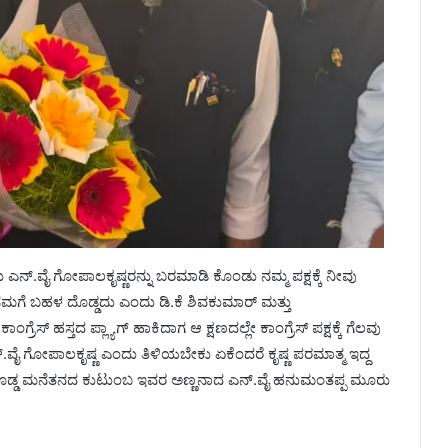
ು ಎನ್.ವೈ ಗೋಪಾಲಕೃಷ್ಣರನ್ನು ಬರಮಾಡಿ ಕೊಂಡು ನಮ್ಮ ಪಕ್ಷಕ್ಕೆ ನೀವು
ಯೇ ನಮಗೆ ಬಹಳ ದೊಡ್ಡದು ಎಂದು ಡಿ.ಕೆ ಶಿವಕುಮಾರ್ ಮತ್ತು
ರೆಸ್ ಹಸ್ತದ ಪ್ಲ್ಯಾಗ್ ಹಾಕಿದಾಗ ಆ ಕ್ಷಣದಲ್ಲೇ ಕಾಂಗ್ರೆಸ್ ಪಕ್ಷಕ್ಕೆ ಗೆಲವು
ವೈ ಗೋಪಾಲಕೃಷ್ಣ ಎಂದು ತಿಳಿಯಬೇಕು ಏಕೆಂದರೆ ಕೃಷ್ಣ ಪರಮಾತ್ಮ ಇದ್ದ
ೆ ದೊಡ್ಡ ಮನೆತನದ ಕುಟುಂಬ ಇವರ ಅಣ್ಣನಾದ ಎನ್.ವೈ ಹನುಮಂತಪ್ಪ ಮೂರು