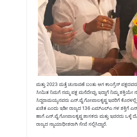
ಮತ್ತು 2023 ಮತ್ತೆ ಚುನಾವಣೆ ಬಂತು ಆಗ ಕಾಂಗ್ರೆಸ್ ಪಕ್ಷದವರ
ಸೀಮಿತ ನಿಮಗೆ ನಮ್ಮ ಪಕ್ಷ ಮನೆದೇವ್ರು ಇದ್ದಾಗೆ ನಿಮ್ಮ ಶಕ್ತಿ
ಸಿದ್ದರಾಮಯ್ಯನವರು ಎನ್.ವೈ ಗೋಪಾಲಕೃಷ್ಣ ಇವರಿಗೆ ಕೊರಳಲ್ಲಿ ಕಾಂಗ್
ಖಚಿತ ಎಂದು ಇಡೀ ರಾಜ್ಯದ 136 ಎಮ್ಎಲ್ಎ ಗಳ ಶಕ್ತಿಗೆ ಎನ್.
ಹಾಗೆ ಎನ್.ವೈ ಗೋಪಾಲಕೃಷ್ಣ ಶಾಸಕರು ಮತ್ತು ಇವರದು ಒಳ್ಳ
ರಾಜ್ಯದ ನ್ಯಾಯಾಧೀಶರಾಗಿ ಸೇವೆ ಸಲ್ಲಿಸಿದ್ದಾರೆ.