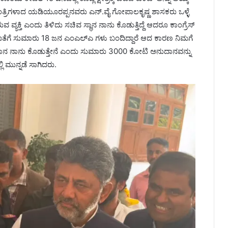
ಯಮಂತ್ರಿಗಳಾದ ಯಡಿಯೂರಪ್ಪನವರು ಎನ್.ವೈ ಗೋಪಾಲಕೃಷ್ಣ ಶಾಸಕರು ಒಳ್ಳೆ
ವ ವ್ಯಕ್ತಿ ಎಂದು ತಿಳಿದು ಸಚಿವ ಸ್ಥಾನ ನಾನು ಕೊಡುತ್ತಿದ್ದೆ ಆದರೂ ಕಾಂಗ್ರೆಸ್
 ಜೊತೆಗೆ ಸುಮಾರು 18 ಜನ ಎಂಎಲ್ಎ ಗಳು ಬಂದಿದ್ದಾರೆ ಆದ ಕಾರಣ ನಿಮಗೆ
್ಟು ಅನುದಾನ ನಾನು ಕೊಡುತ್ತೇನೆ ಎಂದು ಸುಮಾರು 3000 ಕೋಟಿ ಅನುದಾನವನ್ನು
್ಲಿ ಮುನ್ನಡೆ ಸಾಗಿದರು.