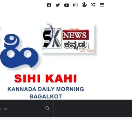
Facebook
Twitter
YouTube
Instagram
Log
Random
Sidebar
In
Article
Search
for