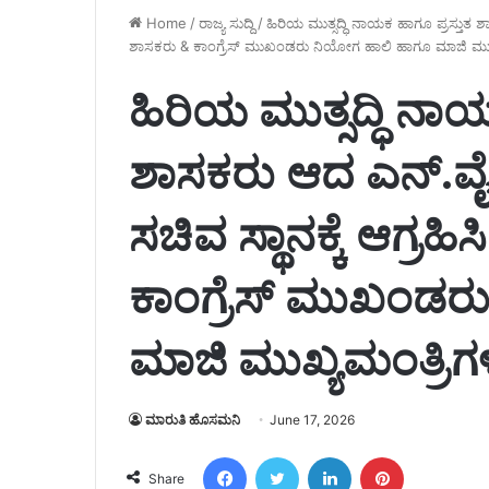
Home
/
ರಾಜ್ಯ ಸುದ್ದಿ
/
ಹಿರಿಯ ಮುತ್ಸದ್ಧಿ ನಾಯಕ ಹಾಗೂ ಪ್ರಸ್ತುತ ಶಾ
ಶಾಸಕರು & ಕಾಂಗ್ರೆಸ್ ಮುಖಂಡರು ನಿಯೋಗ ಹಾಲಿ ಹಾಗೂ ಮಾಜಿ ಮುಖ್
ಹಿರಿಯ ಮುತ್ಸದ್ಧಿ ನಾಯ
ಶಾಸಕರು ಆದ ಎನ್.ವೈ
ಸಚಿವ ಸ್ಥಾನಕ್ಕೆ ಆಗ್ರಹಿ
ಕಾಂಗ್ರೆಸ್ ಮುಖಂಡರ
ಮಾಜಿ ಮುಖ್ಯಮಂತ್ರಿಗ
ಮಾರುತಿ ಹೊಸಮನಿ
June 17, 2026
Facebook
Twitter
LinkedIn
Pinterest
Share