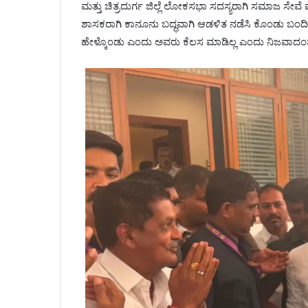
ಮತ್ತು ಚಿತ್ರದುರ್ಗ ಜಿಲ್ಲೆ ಲೋಕಸಭಾ ಸದಸ್ಯರಾಗಿ ಸಮಾಜ ಸೇವೆ
ಶಾಸಕರಾಗಿ ಕಾನೂನು ಬದ್ಧವಾಗಿ ಆಡಳಿತ ನಡೆಸಿ ಕೊಂಡು ಬಂದಿ
ಹೇಳ್ಕೊಂಡು ಎಂದು ಅವರು ಕೆಲಸ ಮಾಡಿಲ್ಲ ಎಂದು ನಿಜವಾದಂತ