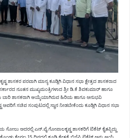
ಕೃಷ್ಣ ಶಾಸಕರ ಪರವಾಗಿ ಮಾನ್ಯ ಕೂಡ್ಲಿಗಿ ವಿಧಾನ ಸಭಾ ಕ್ಷೇತ್ರದ ಶಾಸಕರಾದ
ಟಕ ಸರ್ಕಾರದ ನೂತನ ಮುಖ್ಯಮಂತ್ರಿಗಳಾದ ಶ್ರೀ ಡಿ.ಕೆ ಶಿವಕುಮಾರ್ ಹಾಗೂ
ಳು ಬಾರಿ ಶಾಸಕರಾಗಿ ಆಯ್ಕೆಯಾಗಿರುವ ಹಿರಿಯ ಹಾಗೂ ಅನುಭವಿ
ಅವರಿಗೆ ಸಚಿವ ಸಂಪುಟದಲ್ಲಿ ಸ್ಥಾನ ನೀಡಬೇಕೆಂದು ಕೂಡ್ಲಿಗಿ ವಿಧಾನ ಸಭಾ
 ಸೋಲು ಅದರಲ್ಲಿ ಎನ್.ವೈ ಗೋಪಾಲಕೃಷ್ಣ ಶಾಸಕರಿಗೆ ಟಿಕೆಟ್ ಕೈತಪ್ಪಿದ್ದು
ಕೇವಲ 15 ದಿನದಲ್ಲಿ ಕೂಡ್ಲಿ ಕ್ಷೇತ್ರಕ್ಕೆ ಬಿಜೆಪಿ ಟಿಕೆಟ್ ಅನ್ನು ಆಯ್ಕೆ