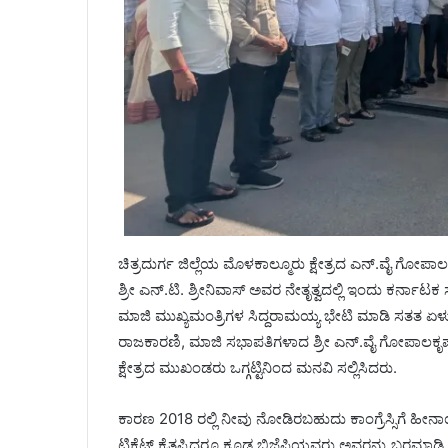
ಚಿತ್ರದುರ್ಗ ಜಿಲ್ಲೆಯ ಮೊಳಕಾಲ್ಮೂರು ಕ್ಷೇತ್ರದ ಎನ್.ವೈ ಗೋಪಾಲ
ಶ್ರೀ ಎನ್.ಟಿ. ಶ್ರೀನಿವಾಸ್ ಅವರ ನೇತೃತ್ವದಲ್ಲಿ ಇಂದು ಕರ್ನಾ
ಮಾಜಿ ಮುಖ್ಯಮಂತ್ರಿಗಳ ಸಿದ್ದರಾಮಯ್ಯ ಭೇಟಿ ಮಾಡಿ ಸತತ ಏ
ರಾಜಕಾರಣಿ, ಮಾಜಿ ಸಭಾಪತಿಗಳಾದ ಶ್ರೀ ಎನ್.ವೈ ಗೋಪಾಲಕೃಷ್ಣ 
ಕ್ಷೇತ್ರದ ಮುಖಂಡರು ಒಗ್ಗಟ್ಟಿನಿಂದ ಮನವಿ ಸಲ್ಲಿಸಿದರು.
ಕಾರಣ 2018 ರಲ್ಲಿ ನೀವು ನೋಡಿರಬಹುದು ಕಾಂಗ್ರೆಸ್ಸಿಗೆ ಹೀನಾಯ
ಟಿಕೆಟ್ ಕೈತಪ್ಪಿದರೂ ಕೂಡ ಬಿಜೆಪಿಯವರು ಅವರನ್ನು ಬರಮಾಡಿ ಕೊಂಡು 