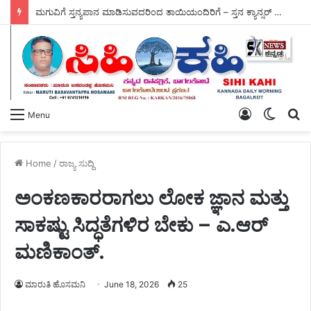
ಮಗುವಿಗೆ ಸ್ತನ್ಯಪಾನ ಮಾಡಿಸುವದರಿಂದ ತಾಯಿಯಂದಿರಿಗೆ – ಸ್ತನ ಕ್ಯಾನ್ಸರ್ ಮಧುಮೇಹ ದೂರ.
Log
Switch
S
Menu
In
skin
fo
Home
/
ರಾಜ್ಯ ಸುದ್ದಿ
ಅಂಕಣಕಾರರಾಗಲು ಲೋಕ ಜ್ಞಾನ ಮತ್ತು
ಸಾಕಷ್ಟು ಸಿದ್ಧತೆಗಳಿರ ಬೇಕು – ಎ.ಆರ್
ಮಣಿಕಾಂತ್.
ಮಾರುತಿ ಹೊಸಮನಿ
June 18, 2026
25