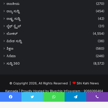
ರಾಜಕೀಯ
(270)
ರಾಜ್ಯ ಸುದ್ದಿ
(454)
ರಾಷ್ಟ್ರ ಸುದ್ದಿ
(42)
ಲೈಫ್ ಸ್ಟೈಲ್
(31)
ಲೋಕಲ್
(4,554)
ವಿದೇಶ ಸುದ್ದಿ
(36)
ಶಿಕ್ಷಣ
(560)
ಸಿನೆಮಾ
(246)
ಸುದ್ದಿ 360
(8,572)
© Copyright 2026, All Rights Reserved |
Sihi Kahi News
Kannada
| Proudly Hosted by
Bluechip Infosystem - 9066066464
About US
Privacy Policy
Ads Policy
Terms and Conditions
Facebook
Twitter
WhatsApp
Telegram
Viber
Contact Us