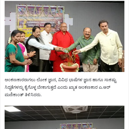
ಅಂಕಣಕಾರರಾಗಲು ಲೋಕ ಜ್ಞಾನ, ವಿವಿಧ ಭಾಷೆಗಳ ಜ್ಞಾನ ಹಾಗೂ ಸಾಕಷ್ಟು
ಸಿದ್ಧತೆಗಳನ್ನು ಕೈಗೊಳ್ಳ ಬೇಕಾಗುತ್ತದೆ ಎಂದು ಖ್ಯಾತ ಅಂಕಣಕಾರ ಎ.ಆರ್
ಮಣಿಕಾಂತ್ ತಿಳಿಸಿದರು.