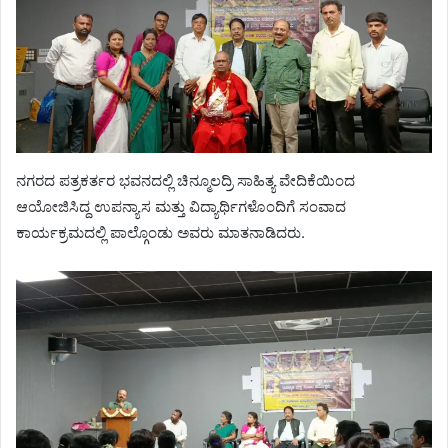
ನಗರದ ಪತ್ರಕರ್ತರ ಭವನದಲ್ಲಿ ಚಿನ್ಮೂಲದ್ರಿ ಸಾಹಿತ್ಯ ವೇದಿಕೆಯಿಂದ
ಆಯೋಜಿಸಿದ್ದ ಉಪನ್ಯಾಸ ಮತ್ತು ವಿದ್ಯಾರ್ಥಿಗಳೊಂದಿಗೆ ಸಂವಾದ
ಕಾರ್ಯಕ್ರಮದಲ್ಲಿ ಪಾಲ್ಗೊಂಡು ಅವರು ಮಾತನಾಡಿದರು.