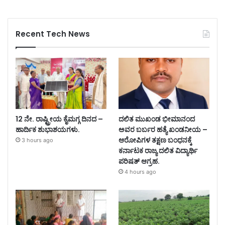
Recent Tech News
12 ನೇ. ರಾಷ್ಟ್ರೀಯ ಕೈಮಗ್ಗ ದಿನದ –
ದಲಿತ ಮುಖಂಡ ಭೀಮಾನಂದ
ಹಾರ್ದಿಕ ಶುಭಾಶಯಗಳು.
ಅವರ ಬರ್ಬರ ಹತ್ಯೆ ಖಂಡನೀಯ –
ಆರೋಪಿಗಳ ತಕ್ಷಣ ಬಂಧನಕ್ಕೆ
3 hours ago
ಕರ್ನಾಟಕ ರಾಜ್ಯ ದಲಿತ ವಿದ್ಯಾರ್ಥಿ
ಪರಿಷತ್ ಆಗ್ರಹ.
4 hours ago