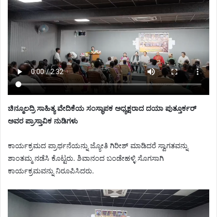
ಚಿನ್ಮೂಲದ್ರಿ ಸಾಹಿತ್ಯ ವೇದಿಕೆಯ ಸಂಸ್ಥಾಪಕ ಅಧ್ಯಕ್ಷರಾದ ದಯಾ ಪುತ್ತೂರ್ಕರ್
ಅವರ ಪ್ರಾಸ್ತಾವಿಕ ನುಡಿಗಳು
ಕಾರ್ಯಕ್ರಮದ ಪ್ರಾರ್ಥನೆಯನ್ನು ಜ್ಯೋತಿ ಗಿರೀಶ್ ಮಾಡಿದರೆ ಸ್ವಾಗತವನ್ನು
ಶಾಂತಮ್ಮ ನಡೆಸಿ ಕೊಟ್ಟರು. ಶಿವಾನಂದ ಬಂಡೇಹಳ್ಳಿ ಸೊಗಸಾಗಿ
ಕಾರ್ಯಕ್ರಮವನ್ನು ನಿರೂಪಿಸಿದರು.