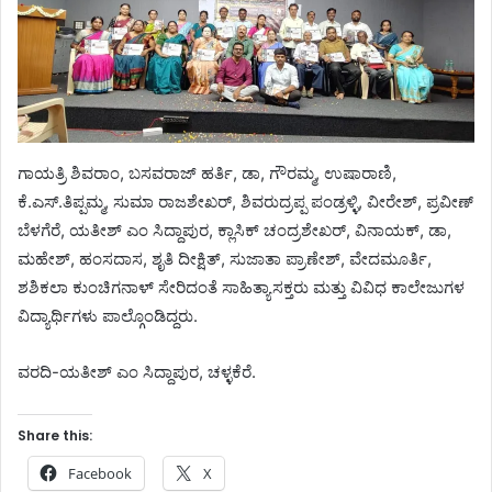
ಗಾಯತ್ರಿ ಶಿವರಾಂ, ಬಸವರಾಜ್ ಹರ್ತಿ, ಡಾ, ಗೌರಮ್ಮ, ಉಷಾರಾಣಿ,
ಕೆ.ಎಸ್.ತಿಪ್ಪಮ್ಮ, ಸುಮಾ ರಾಜಶೇಖರ್, ಶಿವರುದ್ರಪ್ಪ ಪಂಡ್ರಳ್ಳಿ, ವೀರೇಶ್, ಪ್ರವೀಣ್
ಬೆಳಗೆರೆ, ಯತೀಶ್ ಎಂ ಸಿದ್ದಾಪುರ, ಕ್ಲಾಸಿಕ್ ಚಂದ್ರಶೇಖರ್, ವಿನಾಯಕ್, ಡಾ,
ಮಹೇಶ್, ಹಂಸದಾಸ, ಶೃತಿ ದೀಕ್ಷಿತ್, ಸುಜಾತಾ ಪ್ರಾಣೇಶ್, ವೇದಮೂರ್ತಿ,
ಶಶಿಕಲಾ ಕುಂಚಿಗನಾಳ್ ಸೇರಿದಂತೆ ಸಾಹಿತ್ಯಾಸಕ್ತರು ಮತ್ತು ವಿವಿಧ ಕಾಲೇಜುಗಳ
ವಿದ್ಯಾರ್ಥಿಗಳು ಪಾಲ್ಗೊಂಡಿದ್ದರು.
ವರದಿ-ಯತೀಶ್ ಎಂ ಸಿದ್ದಾಪುರ, ಚಳ್ಳಕೆರೆ.
Share this:
Facebook
X