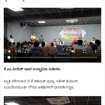
ಕೆ.ಎಂ.ವೀರೇಶ್ ಅವರ ಉದ್ಘಾಟನಾ ನುಡಿಗಳು
ಖ್ಯಾತ ವಕೀಲರಾದ ಬಿ.ಕೆ ರಹಮತ್ ವುಲ್ಲಾ, ಸತೀಶ್ ಕುಮಾರ್,
ಜಯದೇವಮೂರ್ತಿ ಗೌರವ ಅತಿಥಿಗಳಾಗಿ ಭಾಗವಹಿಸಿದ್ದರು.