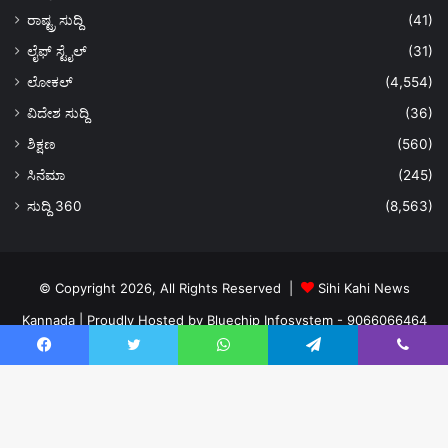
ರಾಷ್ಟ್ರ ಸುದ್ದಿ
(41)
ಲೈಫ್ ಸ್ಟೈಲ್
(31)
ಲೋಕಲ್
(4,554)
ವಿದೇಶ ಸುದ್ದಿ
(36)
ಶಿಕ್ಷಣ
(560)
ಸಿನೆಮಾ
(245)
ಸುದ್ದಿ 360
(8,563)
© Copyright 2026, All Rights Reserved |
Sihi Kahi News
Kannada
| Proudly Hosted by
Bluechip Infosystem - 9066066464
About US
Privacy Policy
Ads Policy
Terms and Conditions
Facebook
Twitter
WhatsApp
Telegram
Viber
Contact Us
Facebook
Twitter
YouTube
Instagram
Ba