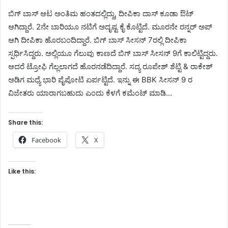
ಬಿಗ್ ಬಾಸ್ ಆಟ ಅಂತಿಮ ಹಂತದಲ್ಲಿದ್ದು, ದೀಪಿಕಾ ದಾಸ್ ಕೂಡಾ ಔಟ್
ಆಗಿದ್ದಾರೆ. 2ನೇ ಬಾರಿಯೂ ನಟಿಗೆ ಅದೃಷ್ಟ ಕೈ ಕೊಟ್ಟಿದೆ. ಮೂರನೇ ರನ್ನರ್ ಅಪ್
ಆಗಿ ದೀಪಿಕಾ ಹೊರಬಂದಿದ್ದಾರೆ. ಬಿಗ್ ಬಾಸ್ ಸೀಸನ್ 7ರಲ್ಲಿ ದೀಪಿಕಾ
ಸ್ಪರ್ಧಿಸಿದ್ದರು. ಅಲ್ಲಿಯೂ ಗೆಲುವು ಕಾಣದೆ ಬಿಗ್ ಬಾಸ್ ಸೀಸನ್ 9ಗೆ ಕಾಲಿಟ್ಟಿದ್ದರು.
ಆದರೆ ಟ್ರೋಫಿ ಗೆಲ್ಲಲಾಗದೆ ಹೊರನಡೆದಿದ್ದಾರೆ. ಸದ್ಯ ರೂಪೇಶ್ ಶೆಟ್ಟಿ & ರಾಕೇಶ್
ಅಡಿಗ ಮಧ್ಯೆ ಭಾರಿ ಪೈಪೋಟಿ ಏರ್ಪಟ್ಟಿದೆ. ಇನ್ನು ಈ BBK ಸೀಸನ್ 9 ರ
ವಿಜೇತರು ಯಾರಾಗಬಹುದು ಎಂದು ಕೆಳಗೆ ಕಮೆಂಟ್ ಮಾಡಿ…
Share this:
Facebook
X
Like this: