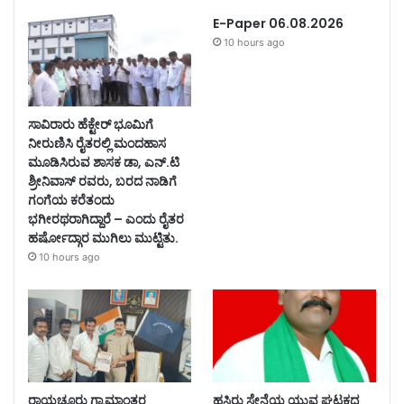
E-Paper 06.08.2026
10 hours ago
ಸಾವಿರಾರು ಹೆಕ್ಟೇರ್ ಭೂಮಿಗೆ
ನೀರುಣಿಸಿ ರೈತರಲ್ಲಿ ಮಂದಹಾಸ
ಮೂಡಿಸಿರುವ ಶಾಸಕ ಡಾ, ಎನ್.ಟಿ
ಶ್ರೀನಿವಾಸ್ ರವರು, ಬರದ ನಾಡಿಗೆ
ಗಂಗೆಯ ಕರೆತಂದು
ಭಗೀರಥರಾಗಿದ್ದಾರೆ – ಎಂದು ರೈತರ
ಹರ್ಷೋದ್ಗಾರ ಮುಗಿಲು ಮುಟ್ಟಿತು.
10 hours ago
ರಾಯಚೂರು ಗ್ರಾಮಾಂತರ
ಹಸಿರು ಸೇನೆಯ ಯುವ ಘಟಕದ