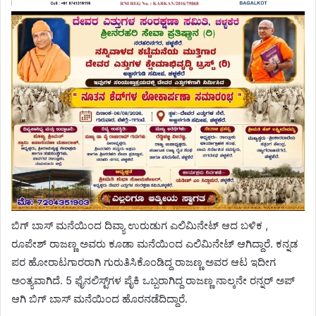
ಬಿಗ್ ಬಾಸ್ ಮನೆಯಿಂದ ದಿವ್ಯಾ ಉರುಡುಗ ಎಲಿಮಿನೇಟ್ ಆದ ಬಳಿಕ ,
ರೂಪೇಶ್ ರಾಜಣ್ಣ ಅವರು ಕೂಡಾ ಮನೆಯಿಂದ ಎಲಿಮಿನೇಟ್ ಆಗಿದ್ದಾರೆ. ಕನ್ನಡ
ಪರ ಹೋರಾಟಗಾರರಾಗಿ ಗುರುತಿಸಿಕೊಂಡಿದ್ದ ರಾಜಣ್ಣ ಅವರ ಆಟ ಇದೀಗ
ಅಂತ್ಯವಾಗಿದೆ. 5 ಫೈನಲಿಸ್ಟ್‌ಗಳ ಪೈಕಿ ಒಬ್ಬರಾಗಿದ್ದ ರಾಜಣ್ಣ ನಾಲ್ಕನೇ ರನ್ನರ್ ಅಪ್
ಆಗಿ ಬಿಗ್ ಬಾಸ್ ಮನೆಯಿಂದ ಹೊರನಡೆದಿದ್ದಾರೆ.