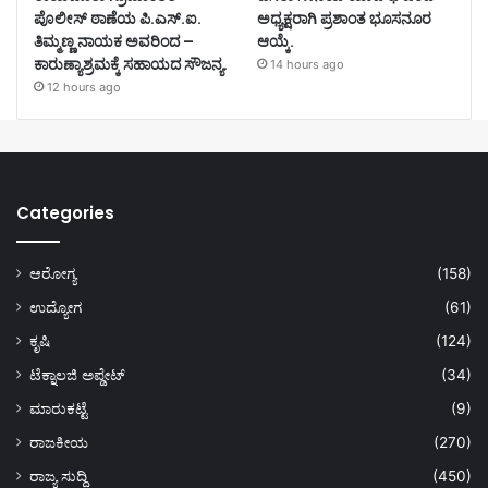
ಪೊಲೀಸ್ ಠಾಣೆಯ ಪಿ.ಎಸ್.ಐ.
ಅಧ್ಯಕ್ಷರಾಗಿ ಪ್ರಶಾಂತ ಭೂಸನೂರ
ತಿಮ್ಮಣ್ಣ ನಾಯಕ ಅವರಿಂದ –
ಆಯ್ಕೆ.
ಕಾರುಣ್ಯಾಶ್ರಮಕ್ಕೆ ಸಹಾಯದ ಸೌಜನ್ಯ.
14 hours ago
12 hours ago
Categories
ಆರೋಗ್ಯ
(158)
ಉದ್ಯೋಗ
(61)
ಕೃಷಿ
(124)
ಟೆಕ್ನಾಲಜಿ ಅಪ್ಡೇಟ್
(34)
ಮಾರುಕಟ್ಟೆ
(9)
ರಾಜಕೀಯ
(270)
ರಾಜ್ಯ ಸುದ್ದಿ
(450)