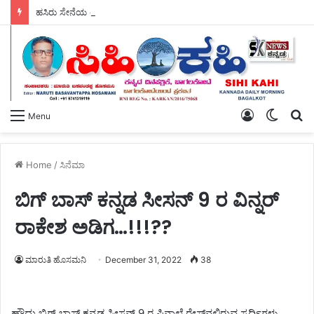
ಹಸಿರು ಸೇನೆಯ ಯುವ ಘಟಕದ ಅಧ್ಯಕ್ಷರಾಗಿ ಪ್ರಶಾಂತ ಭೂಸನೂರ ಆಯ್ಕೆ.
Log
Switch
S
Menu
In
skin
fo
Home
/
ಸಿನೆಮಾ
ಬಿಗ್ ಬಾಸ್ ಕನ್ನಡ ಸೀಸನ್ 9 ರ ವಿನ್ನರ್
ರಾಕೇಶ ಅಡಿಗ…!!!??
ಮಾರುತಿ ಹೊಸಮನಿ
December 31, 2022
38
ಹೌದು,ಬಿಗ್ ಬಾಸ್ ಕನ್ನಡ ಸೀಸನ್ 9 ರ ಫಿನಾಲೆ ರೇಸ್‌ನಲ್ಲಿರುವ ಸ್ಪರ್ಧಿಗಳು