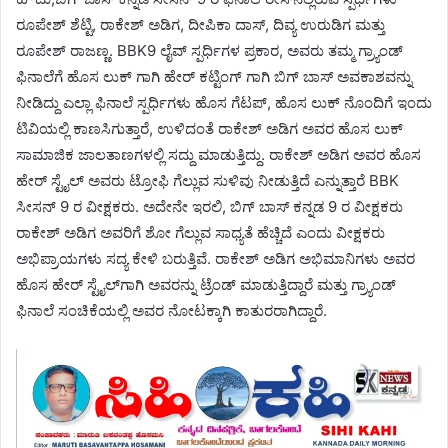
ರೂಪೇಶ್ ಶೆಟ್ಟಿ, ರಾಕೇಶ್ ಅಡಿಗ, ದೀಪಿಕಾ ದಾಸ್, ದಿವ್ಯ ಉರುಡಿಗ ಮತ್ತು
ರೂಪೇಶ್ ರಾಜಣ್ಣ. BBK9 ಲೈವ್ ಸ್ಪರ್ಧಿಗಳ ಪ್ರಕಾರ, ಅವರು ತಮ್ಮ ಗ್ರ್ಯಾಂಡ್
ಫಿನಾಲೆಗೆ ಹೊಸ ಲುಕ್ ಗಾಗಿ ಹೇರ್ ಕಟ್ಟಿಂಗ್ ಗಾಗಿ ಬಿಗ್ ಬಾಸ್ ಅವಕಾಶವನ್ನು
ನೀಡಿದ್ದು ಎಲ್ಲಾ ಫಿನಾಲೆ ಸ್ಪರ್ಧಿಗಳು ಹೊಸ ಗೆಟಪ್, ಹೊಸ ಲುಕ್ ನೊಂದಿಗೆ ಇಂದು
ಟಿವಿಯಲ್ಲಿ ಕಾಣಸಿಗುತ್ತಾರೆ, ಉಳಿದಂತೆ ರಾಕೇಶ್ ಅಡಿಗ ಅವರ ಹೊಸ ಲುಕ್
ಸಾಮಾಜಿಕ ಜಾಲತಾಣಗಳಲ್ಲಿ ಸದ್ದು ಮಾಡುತ್ತಿದ್ದು. ರಾಕೇಶ್ ಅಡಿಗ ಅವರ ಹೊಸ
ಹೇರ್ ಸ್ಟೈಲ್ ಅವರು ಟ್ರೋಫಿ ಗೆಲ್ಲುವ ಸುಳಿವು ನೀಡುತ್ತಿದೆ ಎನ್ನುತ್ತಾರೆ BBK
ಸೀಸನ್ 9 ರ ವೀಕ್ಷಕರು. ಅದೇನೇ ಇರಲಿ, ಬಿಗ್ ಬಾಸ್ ಕನ್ನಡ 9 ರ ವೀಕ್ಷಕರು
ರಾಕೇಶ್ ಅಡಿಗ ಅವರಿಗೆ ಶೋ ಗೆಲ್ಲುವ ಸಾಧ್ಯತೆ ಹೆಚ್ಚಿದೆ ಎಂದು ವೀಕ್ಷಕರು
ಅಭಿಪ್ರಾಯಗಳು ಸದ್ಯ ಕೇಳಿ ಬರುತ್ತಿವೆ. ರಾಕೇಶ್ ಅಡಿಗ ಅಭಿಮಾನಿಗಳು ಅವರ
ಹೊಸ ಹೇರ್ ಸ್ಟೈಲ್‌ಗಾಗಿ ಅವರನ್ನು ಟ್ರೆಂಡ್ ಮಾಡುತ್ತಿದ್ದಾರೆ ಮತ್ತು ಗ್ರ್ಯಾಂಡ್
ಫಿನಾಲೆ ಸಂಚಿಕೆಯಲ್ಲಿ ಅವರ ನೋಟಕ್ಕಾಗಿ ಕಾತುರರಾಗಿದ್ದಾರೆ.