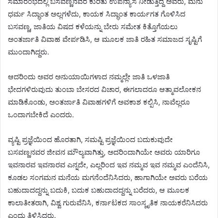
ಸಮಾರಂಭದಲ್ಲಿ ಬಸವಣ್ಣನವರ ಕುರಿತು ಉಪನ್ಯಾಸ ನೀಡುತ್ತಿದ್ದ ಅವರು, ಮನು
ಧರ್ಮ ಸಿದ್ಧಾಂತ ಅಲ್ಲಗಳೆದು, ಕಾಯಕ ಸಿದ್ಧಾಂತ ಕಾರ್ಯಗತ ಗೊಳಿಸಿದ
ಬಸವಣ್ಣ, ಜಾತಿಯ ವಿಷದ ಕಳೆಯನ್ನು ಬೇರು ಸಮೇತ ಕಿತ್ತೊಗೆಯಲು
ಅಂತರ್ಜಾತಿ ವಿವಾಹ ವೇರ್ಪಡಿಸಿ, ಆ ಮೂಲಕ ಜಾತಿ ರಹಿತ ಸಮಾಜದ ಸೃಷ್ಟಿಗೆ
ಮುಂದಾಗಿದ್ದರು.
ಆದರಿಂದು ಅವರ ಅನುಯಾಯಿಗಳಾದ ನಮ್ಮಲ್ಲೇ ಜಾತಿ ಒಳಜಾತಿ
ಭೇದಗಳಿರುವುದು ತುಂಬಾ ಬೇಸರದ ವಿಚಾರ, ಈಗಲಾದರೂ ಆತ್ಮಾವಲೋಕನ
ಮಾಡಿಕೊಂಡು, ಅಂತರ್ಜಾತಿ ವಿವಾಹಗಳಿಗೆ ಅವಕಾಶ ಕಲ್ಪಿಸಿ, ನಾವೆಲ್ಲರೂ
ಒಂದಾಗಬೇಕಿದೆ ಎಂದರು.
ವ್ಯಷ್ಟಿ ಪ್ರಜ್ಞೆಯಿಂದ ಹೊರತಾಗಿ, ಸಮಷ್ಟಿ ಪ್ರಜ್ಞೆಯಿಂದ ಬದುಕುವುದೇ
ಬಸವಣ್ಣನವರ ಜೀವನ ಮೌಲ್ಯವಾಗಿತ್ತು, ಅದರಿಂದಾಗಿಯೇ ಅವರು ಯಾರಿಗೂ
ಇವನಾರವ ಇವನಾರವ ಎನ್ನದೇ, ಎಲ್ಲರಿಂದ ಇವ ನಮ್ಮವ ಇವ ನಮ್ಮವ ಎಂದೆನಿಸಿ,
ಕೂಡಲ ಸಂಗಮನ ಮನೆಯ ಮಗನೆಂದೆನಿಸಿದರು, ಹಾಗಾಗಿಯೇ ಅವರು ಬರೆಯ
ಬಹುದಾದದ್ದನ್ನು ಬದುಕಿ, ಬದುಕ ಬಹುದಾದದ್ದನ್ನು ಬರೆದರು, ಆ ಮೂಲಕ
ಕಾಲಾತೀತರಾಗಿ, ವಿಶ್ವ ಗುರುವೆನಿಸಿ, ಕರ್ನಾಟಕದ ಸಾಂಸ್ಕೃತಿಕ ನಾಯಕರೆನಿಸಿದರು
ಎಂದು ತಿಳಿಸಿದರು.