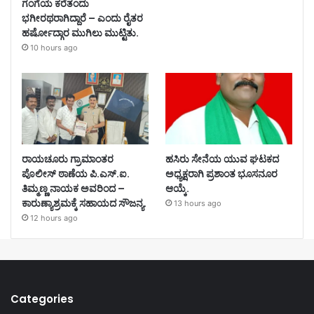
ಗಂಗೆಯ ಕರೆತಂದು
ಭಗೀರಥರಾಗಿದ್ದಾರೆ – ಎಂದು ರೈತರ
ಹರ್ಷೋದ್ಗಾರ ಮುಗಿಲು ಮುಟ್ಟಿತು.
10 hours ago
ರಾಯಚೂರು ಗ್ರಾಮಾಂತರ
ಹಸಿರು ಸೇನೆಯ ಯುವ ಘಟಕದ
ಪೊಲೀಸ್ ಠಾಣೆಯ ಪಿ.ಎಸ್.ಐ.
ಅಧ್ಯಕ್ಷರಾಗಿ ಪ್ರಶಾಂತ ಭೂಸನೂರ
ತಿಮ್ಮಣ್ಣ ನಾಯಕ ಅವರಿಂದ –
ಆಯ್ಕೆ.
ಕಾರುಣ್ಯಾಶ್ರಮಕ್ಕೆ ಸಹಾಯದ ಸೌಜನ್ಯ.
13 hours ago
12 hours ago
Categories