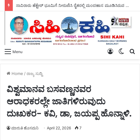
ಸಾವಿರಾರು ಹೆಕ್ಟೇರ್ ಭೂಮಿಗೆ ನೀರುಣಿಸಿ ರೈತರಲ್ಲಿ ಮಂದಹಾಸ ಮೂಡಿಸಿರುವ ಶಾಸಕ ಡಾ, ಎನ್.ಟಿ ಶ್ರೀನಿವಾಸ್ ರವರು, ಬರದ ನಾಡಿಗೆ ಗಂಗೆಯ ಕರೆತಂದು ಭಗೀರಥರಾಗಿದ್ದಾರೆ – ಎಂದು ರೈತರ ಹರ್ಷೋದ್ಗಾರ ಮುಗಿಲು ಮುಟ್ಟಿತು.
Log
Switch
S
Menu
In
skin
fo
Home
/
ರಾಜ್ಯ ಸುದ್ದಿ
ವಿಶ್ವಮಾನವ ಬಸವಣ್ಣನವರ
ಆರಾಧಕರಲ್ಲೇ ಜಾತಿಗಳಿರುವುದು
ದುಃಖಕರ- ಕವಿ, ಡಾ, ಜಯಪ್ಪ ಹೊನ್ನಾಳಿ.
ಮಾರುತಿ ಹೊಸಮನಿ
April 22, 2026
7