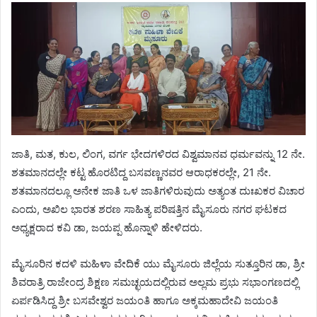
ಜಾತಿ, ಮತ, ಕುಲ, ಲಿಂಗ, ವರ್ಗ ಭೇದಗಳಿರದ ವಿಶ್ವಮಾನವ ಧರ್ಮವನ್ನು 12 ನೇ.
ಶತಮಾನದಲ್ಲೇ ಕಟ್ಟ ಹೊರಟಿದ್ದ ಬಸವಣ್ಣನವರ ಆರಾಧಕರಲ್ಲೇ, 21 ನೇ.
ಶತಮಾನದಲ್ಲೂ ಅನೇಕ ಜಾತಿ ಒಳ ಜಾತಿಗಳಿರುವುದು ಅತ್ಯಂತ ದುಃಖಕರ ವಿಚಾರ
ಎಂದು, ಅಖಿಲ ಭಾರತ ಶರಣ ಸಾಹಿತ್ಯ ಪರಿಷತ್ತಿನ ಮೈಸೂರು ನಗರ ಘಟಕದ
ಅಧ್ಯಕ್ಷರಾದ ಕವಿ ಡಾ, ಜಯಪ್ಪ ಹೊನ್ನಾಳಿ ಹೇಳಿದರು.
ಮೈಸೂರಿನ ಕದಳಿ ಮಹಿಳಾ ವೇದಿಕೆ ಯು ಮೈಸೂರು ಜಿಲ್ಲೆಯ ಸುತ್ತೂರಿನ ಡಾ, ಶ್ರೀ
ಶಿವರಾತ್ರಿ ರಾಜೇಂದ್ರ ಶಿಕ್ಷಣ ಸಮಚ್ಛಯದಲ್ಲಿರುವ ಅಲ್ಲಮ ಪ್ರಭು ಸಭಾಂಗಣದಲ್ಲಿ
ಏರ್ಪಡಿಸಿದ್ದ ಶ್ರೀ ಬಸವೇಶ್ವರ ಜಯಂತಿ ಹಾಗೂ ಅಕ್ಕಮಹಾದೇವಿ ಜಯಂತಿ