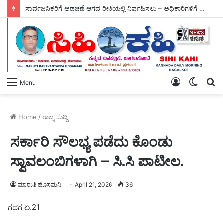
ಮಳೆ ಕೈಕೊಟ್ಟ ಪರಿಣಾಮ ಬೆಳೆಗಳಿಗೆ ಸಂಕಷ್ಟ, ಪೋತ್ನಾಳ ಕೊಟ್ನೆಕಲ್‌ನಲ್ಲಿ – ಸಚಿವರ ಪರಿಶೀಲನೆ.
Log
Switch
S
Menu
In
skin
fo
Home
/
ರಾಜ್ಯ ಸುದ್ದಿ
ಸರ್ಕಾರಿ ಸೌಲಭ್ಯ ಪಡೆದು ಕೊಂಡು
ಸ್ವಾವಲಂಬಿಗಳಾಗಿ – ಸಿ.ಸಿ ಪಾಟೀಲ.
ಮಾರುತಿ ಹೊಸಮನಿ
April 21, 2026
36
ಗದಗ ಏ.21