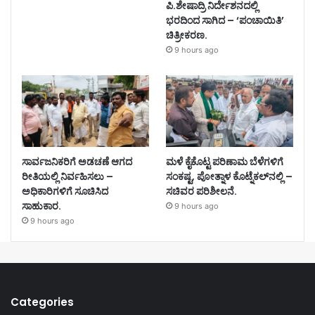
ಪಿ.ಶೇಷಾದ್ರಿ ನಿರ್ದೇಶನದಲ್ಲಿ
ಭರದಿಂದ ಸಾಗಿದ – ‘ಪಂಚಾಯಿತಿ’
ಚಿತ್ರೀಕರಣ.
9 hours ago
ಸಾರ್ವಜನಿಕರಿಗೆ ಅಡಚಣೆ ಆಗದ
ಮಳೆ ಕೈಕೊಟ್ಟ ಪರಿಣಾಮ ಬೆಳೆಗಳಿಗೆ
ರೀತಿಯಲ್ಲಿ ನಿರ್ವಹಿಸಲು –
ಸಂಕಷ್ಟ, ಪೋತ್ನಾಳ ಕೊಟ್ನೆಕಲ್‌ನಲ್ಲಿ –
ಅಧಿಕಾರಿಗಳಿಗೆ ಸೂಚಿಸಿದ
ಸಚಿವರ ಪರಿಶೀಲನೆ.
ಸಾಹುಕಾರ.
9 hours ago
9 hours ago
Categories