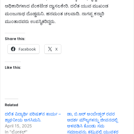
ಅಧಿಕಾರಿಗಳಾದ ವೆಂಕಟೇಶ ದ್ವಾಸಲಕೇರಿ. ದಲಿತ ಯುವ ಮುಖಂಡ
ಮಂಜುನಾಥ ದೊಡ್ಡಮನಿ. ಹನಮಂತ ಚಲವಾದಿ. ನಾಗಪ್ಪ ಕನ್ನಾರಿ
ಮುಂತಾದವರು ಉಪಸ್ಥಿತರಿದ್ದರು.
Share this:
Facebook
X
Like this:
Related
ದಲಿತ ವಿದ್ಯಾರ್ಥಿ ಪರಿಷತ್‌ನ ಕಾರ್ಯ –
‎ಡಾ, ಬಿ.ಆರ್ ಅಂಬೇಡ್ಕರ್ ರವರ
ಶ್ಲಾಘನೀಯ ಅಗಸಿಮನಿ.
ಆದರ್ಶ ಮೌಲ್ಯಗಳನ್ನು ಜೀವನದಲ್ಲಿ
April 15, 2025
ಅಳವಡಿಸಿ ಕೊಂಡು ಸಮ
In "ಲೋಕಲ್"
ಸಮಾಜವನ್ನು ಕಟ್ಟುವಲ್ಲಿ ಯುವಕರ