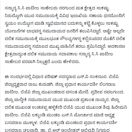
ಸನ್ಮಾನ್ಯ ಸಿ.ಸಿ ಪಾಟೀಲ ಸಾಹೇಬರು ನರಗುಂದ ಮತ ಕ್ಷೇತ್ರದ ಸಾಕಷ್ಟು
ನಿರುದ್ಯೋಗಿ ಯುವ ಸಮುದಾಯಕ್ಕೆ ವಿವಿಧ ಇಲಾಖೆಯ ಸಹಾಯ ಧನದೊಂದಿಗೆ
ಸ್ವಯಂ ಉದ್ಯೋಗ ಮಾಡಿ ಸ್ವಾಭಿಮಾನದ ಬದುಕನ್ನು ಕಟ್ಟಿ ಕೊಳ್ಳಲು ಸಾಕಷ್ಟು
ಯೋಜನೆಗಳ ಲಾಭವನ್ನ ಸಮುದಾಯದ ಜನರಿಗೆ ತಲುಪಿಸಿದ್ದಾರೆ. ಅಷ್ಟೇ ಅಲ್ಲದೇ
ದಲಿತ ಸಮುದಾಯಕ್ಕೆ ಮೂಲಭೂತ ಸೌಲಭ್ಯಗಳನ್ನ ಕಲ್ಪಿಸುವದರ ಜೊತೆಗೆ ದಲಿತ
ಸಮುದಾಯವನ್ನ ಸಮಾಜದ ಮುಖ್ಯ ವಾಹಿನಿಗೆ ತರಲು ಶ್ರಮಿಸಿದ್ದಾರೆ. ಆದಕಾರಣ
ಕ್ಷೇತ್ರದಾದ್ಯಂತ ದಲಿತ ಸಮುದಾಯ ಸದಾವಕಾಲ ಸನ್ಮಾನ್ಯ ಸಿ.ಸಿ ಪಾಟೀಲ
ಸಾಹೇಬರ ಪರವಾಗಿ ನಿಲ್ಲುತ್ತದೆ ಎಂದು ಹೇಳಿದರು.
ಈ ಸಂದರ್ಭದಲ್ಲಿ ವಿಧಾನ ಪರಿಷತ್ ಸದಸ್ಯರಾದ ಎಸ್.ವಿ ಸಂಕನೂರ. ಬಿಜೆಪಿ
ಜಿಲ್ಲಾಧ್ಯಕ್ಷರಾದ ರಾಜು ಕುರುಡಗಿ. ಜಿಲ್ಲಾ ಪ್ರಧಾನ ಕಾರ್ಯದರ್ಶಿ ಲಿಂಗರಾಜ
ಪಾಟೀಲ. ಬಿಜೆಪಿ ಜಿಲ್ಲಾ ಮುಖಂಡರಾದ ವಸಂತ ಮೇಟಿ. ಪ್ರದೀಪ ನವಲಗುಂದ.
ಜಿಲ್ಲಾ ವಾಲ್ಮೀಕಿ ಸಮುದಾಯದ ಯುವ ಮುಖಂಡ ಪ್ರಶಾಂತ ನಾಯ್ಕರ. ಜಿಲ್ಲಾ
ದಲಿತ ಮುಖಂಡ ಉಡಚಪ್ಪ ಹಳ್ಳಿಕೇರಿ ಬಿಜೆಪಿ ಯುವ ಮುಖಂಡ ಶಿವು ಹಿರೇಮನಿ
ಪಾಟೀಲ. ಬಿಜೆಪಿ ಲಕ್ಕುಂಡಿ ಮಂಡಲ ಎಸ್‌.ಸಿ ಮೋರ್ಚಾದ ಮಾಜಿ ಅಧ್ಯಕ್ಷ
ಬಸವರಾಜ ಮುಳ್ಳಾಳ. ಬಿಜೆಪಿ ಲಕ್ಕುಂಡಿ ಮಂಡಲದ ಪ್ರಧಾನ ಕಾರ್ಯದರ್ಶಿ
ಬಸವರಾಜ ಚಲವಾದಿ. ಡಾ, ಬಿ.ಆರ್ ಅಂಬೇಡ್ಕರ್ ಅಭಿವೃದ್ದಿ ನಿಗಮದ