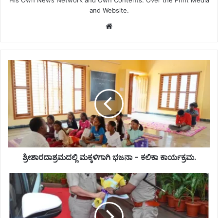
and Website.
Website
ಶ್ರೀಶಾರದಾಶ್ರಮದಲ್ಲಿ ಮಕ್ಕಳಿಗಾಗಿ ಭಜನಾ - ಕಲಿಕಾ ಕಾರ್ಯಕ್ರಮ.