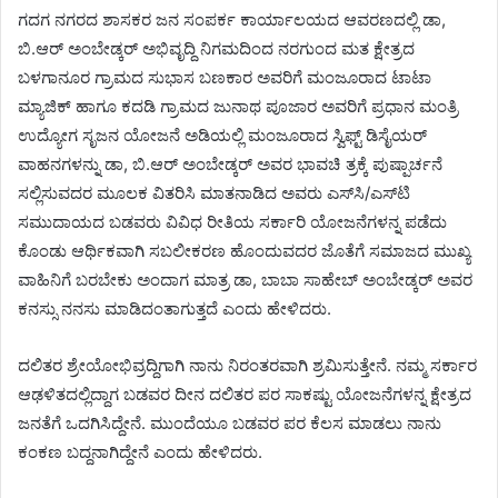
ಗದಗ ನಗರದ ಶಾಸಕರ ಜನ ಸಂಪರ್ಕ ಕಾರ್ಯಾಲಯದ ಆವರಣದಲ್ಲಿ ಡಾ,
ಬಿ.ಆರ್ ಅಂಬೇಡ್ಕರ್ ಅಭಿವೃದ್ದಿ ನಿಗಮದಿಂದ ನರಗುಂದ ಮತ ಕ್ಷೇತ್ರದ
ಬಳಗಾನೂರ ಗ್ರಾಮದ ಸುಭಾಸ ಬಣಕಾರ ಅವರಿಗೆ ಮಂಜೂರಾದ ಟಾಟಾ
ಮ್ಯಾಜಿಕ್ ಹಾಗೂ ಕದಡಿ ಗ್ರಾಮದ ಜುನಾಥ ಪೂಜಾರ ಅವರಿಗೆ ಪ್ರಧಾನ ಮಂತ್ರಿ
ಉದ್ಯೋಗ ಸೃಜನ ಯೋಜನೆ ಅಡಿಯಲ್ಲಿ ಮಂಜೂರಾದ ಸ್ವಿಫ್ಟ್ ಡಿಸೈಯರ್
ವಾಹನಗಳನ್ನು ಡಾ, ಬಿ.ಆರ್ ಅಂಬೇಡ್ಕರ್ ಅವರ ಭಾವಚಿ ತ್ರಕ್ಕೆ ಪುಷ್ಪಾರ್ಚನೆ
ಸಲ್ಲಿಸುವದರ ಮೂಲಕ ವಿತರಿಸಿ ಮಾತನಾಡಿದ ಅವರು ಎಸ್‌ಸಿ/ಎಸ್‌ಟಿ
ಸಮುದಾಯದ ಬಡವರು ವಿವಿಧ ರೀತಿಯ ಸರ್ಕಾರಿ ಯೋಜನೆಗಳನ್ನ ಪಡೆದು
ಕೊಂಡು ಆರ್ಥಿಕವಾಗಿ ಸಬಲೀಕರಣ ಹೊಂದುವದರ ಜೊತೆಗೆ ಸಮಾಜದ ಮುಖ್ಯ
ವಾಹಿನಿಗೆ ಬರಬೇಕು ಅಂದಾಗ ಮಾತ್ರ ಡಾ, ಬಾಬಾ ಸಾಹೇಬ್ ಅಂಬೇಡ್ಕರ್ ಅವರ
ಕನಸ್ಸು ನನಸು ಮಾಡಿದಂತಾಗುತ್ತದೆ ಎಂದು ಹೇಳಿದರು.
ದಲಿತರ ಶ್ರೇಯೋಭಿವ್ರದ್ದಿಗಾಗಿ ನಾನು ನಿರಂತರವಾಗಿ ಶ್ರಮಿಸುತ್ತೇನೆ. ನಮ್ಮ ಸರ್ಕಾರ
ಆಢಳಿತದಲ್ಲಿದ್ದಾಗ ಬಡವರ ದೀನ ದಲಿತರ ಪರ ಸಾಕಷ್ಟು ಯೋಜನೆಗಳನ್ನ ಕ್ಷೇತ್ರದ
ಜನತೆಗೆ ಒದಗಿಸಿದ್ದೇನೆ. ಮುಂದೆಯೂ ಬಡವರ ಪರ ಕೆಲಸ ಮಾಡಲು ನಾನು
ಕಂಕಣ ಬದ್ದನಾಗಿದ್ದೇನೆ ಎಂದು ಹೇಳಿದರು.