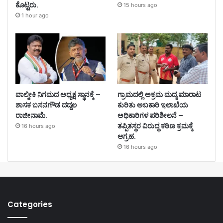
ಕೊಟ್ಟರು.
15 hours ago
1 hour ago
ವಾಲ್ಮೀಕಿ ನಿಗಮದ ಅಧ್ಯಕ್ಷ ಸ್ಥಾನಕ್ಕೆ –
ಗ್ರಾಮದಲ್ಲಿ ಅಕ್ರಮ ಮದ್ಯ ಮಾರಾಟ
ಶಾಸಕ ಬಸನಗೌಡ ದದ್ದಲ
ಕುರಿತು ಅಬಕಾರಿ ಇಲಾಖೆಯ
ರಾಜೀನಾಮೆ.
ಅಧಿಕಾರಿಗಳ ಪರಿಶೀಲನೆ –
ತಪ್ಪಿತಸ್ಥರ ವಿರುದ್ಧ ಕಠಿಣ ಕ್ರಮಕ್ಕೆ
16 hours ago
ಆಗ್ರಹ.
16 hours ago
Categories