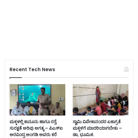
Recent Tech News
ಮಕ್ಕಳಲ್ಲಿ ಕಾನೂನು ಹಾಗೂ ರಸ್ತೆ
ಸ್ವಾಮಿ ವಿವೇಕಾನಂದರ ಏಕಾಗ್ರತೆ
ಸುರಕ್ಷತೆ ಅರಿವು ಅಗತ್ಯ – ಪಿಎಸ್‌ಐ
ಮಕ್ಕಳಿಗೆ ಮಾದರಿಯಾಗಬೇಕು –
ಅರವಿಂದ್ರ ಅಂಗಡಿ ಅವರು ಕರೆ
ಡಾ, ಭೂಮಿಕ.