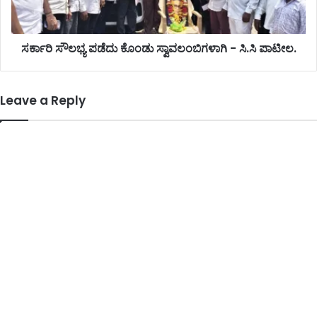
ಸರ್ಕಾರಿ ಸೌಲಭ್ಯ ಪಡೆದು ಕೊಂಡು ಸ್ವಾವಲಂಬಿಗಳಾಗಿ - ಸಿ.ಸಿ ಪಾಟೀಲ.
Leave a Reply