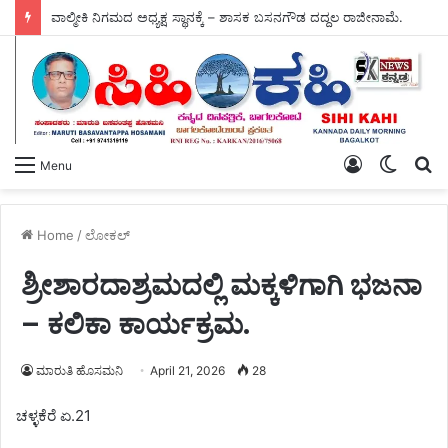
ಗ್ರಾಮದಲ್ಲಿ ಅಕ್ರಮ ಮದ್ಯ ಮಾರಾಟ ಕುರಿತು ಅಬಕಾರಿ ಇಲಾಖೆಯ ಅಧಿಕಾರಿಗಳ ಪರಿಶೀಲನೆ – ತಪ್ಪಿತಸ್ಥರ ವಿರುದ್ಧ ಕಠಿಣ ಕ್ರಮಕ್ಕೆ ಆಗ್ರಹ.
Log
Switch
S
Menu
In
skin
fo
Home
/
ಲೋಕಲ್
ಶ್ರೀಶಾರದಾಶ್ರಮದಲ್ಲಿ ಮಕ್ಕಳಿಗಾಗಿ ಭಜನಾ
– ಕಲಿಕಾ ಕಾರ್ಯಕ್ರಮ.
ಮಾರುತಿ ಹೊಸಮನಿ
April 21, 2026
28
ಚಳ್ಳಕೆರೆ ಏ.21