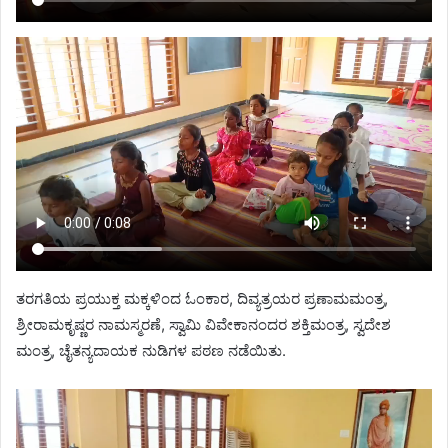
ತರಗತಿಯ ಪ್ರಯುಕ್ತ ಮಕ್ಕಳಿಂದ ಓಂಕಾರ, ದಿವ್ಯತ್ರಯರ ಪ್ರಣಾಮಮಂತ್ರ,
ಶ್ರೀರಾಮಕೃಷ್ಣರ ನಾಮಸ್ಮರಣೆ, ಸ್ವಾಮಿ ವಿವೇಕಾನಂದರ ಶಕ್ತಿಮಂತ್ರ, ಸ್ವದೇಶ
ಮಂತ್ರ, ಚೈತನ್ಯದಾಯಕ ನುಡಿಗಳ ಪಠಣ ನಡೆಯಿತು.