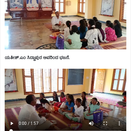
ಯತೀಶ್.ಎಂ ಸಿದ್ದಾಪುರ ಅವರಿಂದ ಭಜನೆ.