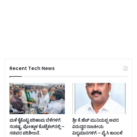
Recent Tech News
ಮಳೆ ಕೈಕೊಟ್ಟ ಪರಿಣಾಮ ಬೆಳೆಗಳಿಗೆ
ಶ್ರೀ ಕೆ.ಹೆಚ್ ಮುನಿಯಪ್ಪ ಅವರ
ಸಂಕಷ್ಟ, ಪೋತ್ನಾಳ ಕೊಟ್ನೆಕಲ್‌ನಲ್ಲಿ –
ವಿರುದ್ಧದ ರಾಜಕೀಯ
ಸಚಿವರ ಪರಿಶೀಲನೆ.
ವಿದ್ಯಮಾನಗಳಿಗೆ – ವೈ.ಸಿ ಕಾಂಬಳೆ