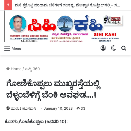
ಮಳೆ ಕೈಕೊಟ್ಟ ಪರಿಣಾಮ ಬೆಳೆಗಳಿಗೆ ಸಂಕಷ್ಟ, ಪೋತ್ನಾಳ ಕೊಟ್ನೆಕಲ್‌ನಲ್ಲಿ – ಸಚಿವರ ಪರಿಶೀಲನೆ.
Log
Switch
S
Menu
In
skin
fo
Home
/
ಸುದ್ದಿ 360
ಗೋಣಿಕೊಪ್ಪಲು ಮುಖ್ಯರಸ್ತೆಯಲ್ಲಿ
ಬೆಳ್ಳಂಬೆಳಿಗ್ಗೆ ಬೆಂಕಿ ಅವಘಡ….!
ಮಾರುತಿ ಹೊಸಮನಿ
January 10, 2023
33
ಕೊಡಗು,ಗೋಣಿಕೊಪ್ಪಲು (ಜನವರಿ 10):