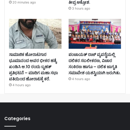
ತೀವ್ರ ಆಕ್ರೋಶ.
20 minutes ago
3 hours ago
ಸಾಮಾಜಿಕ ಹೋರಾಟಗಾರ
ಪಂಚಾಯತ್ ರಾಜ್ ವ್ಯವಸ್ಥೆಯಲ್ಲಿ
ಭೂಮಾನಂದ ಅವರ ಭೀಕರ ಹತ್ಯೆ
ದಲಿತರ ಸಬಲೀಕರಣ, ವಿಚಾರ
ಖಂಡಿಸಿ ಆ.10 ರಂದು ಬೃಹತ್
ಸಂಕಿರಣ ಹಾಗೂ – ದಲಿತ ಜಾಗೃತಿ
ಪ್ರತಿಭಟನೆ – ಮಾದಿಗ ಮಹಾ ಸಭಾ
ಸಮಾವೇಶ ಯಶಸ್ವಿಯಾಗಿ ಜರುಗಿತು.
ವತಿಯಿಂದ ಹೋರಾಟಕ್ಕೆ ಕರೆ.
4 hours ago
4 hours ago
Categories