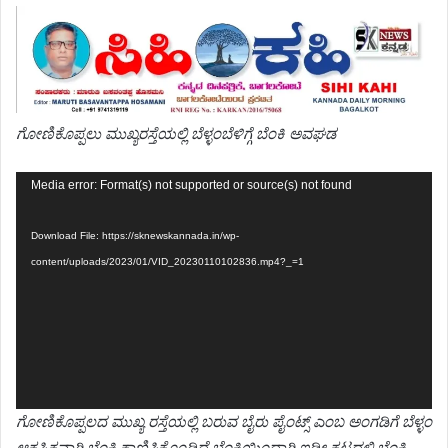
ಗೋಣಿಕೊಪ್ಪಲು ಮುಖ್ಯರಸ್ತೆಯಲ್ಲಿ ಬೆಳ್ಳಂಬೆಳಿಗ್ಗೆ ಬೆಂಕಿ ಅವಘಡ
Video
Media error: Format(s) not supported or source(s) not found
Player
Download File: https://sknewskannada.in/wp-
content/uploads/2023/01/VID_20230110102836.mp4?_=1
ಗೋಣಿಕೊಪ್ಪಲದ ಮುಖ್ಯ ರಸ್ತೆಯಲ್ಲಿ ಬರುವ ಬೈರು ಪೈಂಟ್ಸ್ ಎಂಬ ಅಂಗಡಿಗೆ ಬೆಳ್ಳಂ
ಆಕಸ್ಮಿಕವಾಗಿ ಬೆಂಕಿ ಕಾಣಿಸಿಕೊಂಡಿದೆ.ಬೆಂಕಿಯಿಂದಾಗಿ ಇಡೀ ಕಟ್ಟದಲ್ಲಿ ಬೆಂಕಿ