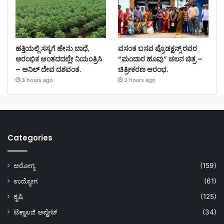
ಹತ್ತಿಯಲ್ಲಿ ಸಸ್ಯಗೆ ಹೇನು ಬಾಧೆ,
ವಸಂತ ಬಸವ ಪ್ರೊಡಕ್ಷನ್ಸ್ ರವರ
ಆರಂಭಿಕ ಅಂತದದಲ್ಲೇ ನಿಯಂತ್ರಿಸಿ
“ಮಂದಾರ ಹೂವು” ಚಲನ ಚಿತ್ರ –
– ಅನಿಲ್ ದೇವ ದಶವಂತ.
ಚಿತ್ರೀಕರಣ ಆರಂಭ.
3 hours ago
3 hours ago
Categories
ಆರೋಗ್ಯ
(159)
ಉದ್ಯೋಗ
(61)
ಕೃಷಿ
(125)
ಟೆಕ್ನಾಲಜಿ ಅಪ್ಡೇಟ್
(34)