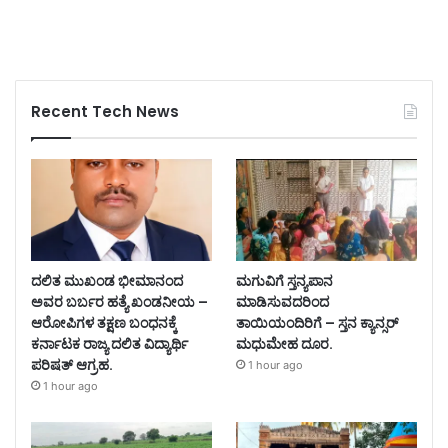
Recent Tech News
ದಲಿತ ಮುಖಂಡ ಭೀಮಾನಂದ
ಮಗುವಿಗೆ ಸ್ತನ್ಯಪಾನ
ಅವರ ಬರ್ಬರ ಹತ್ಯೆ ಖಂಡನೀಯ –
ಮಾಡಿಸುವದರಿಂದ
ಆರೋಪಿಗಳ ತಕ್ಷಣ ಬಂಧನಕ್ಕೆ
ತಾಯಿಯಂದಿರಿಗೆ – ಸ್ತನ ಕ್ಯಾನ್ಸರ್
ಕರ್ನಾಟಕ ರಾಜ್ಯ ದಲಿತ ವಿದ್ಯಾರ್ಥಿ
ಮಧುಮೇಹ ದೂರ.
ಪರಿಷತ್ ಆಗ್ರಹ.
1 hour ago
1 hour ago