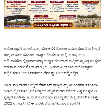
ಭಯೋತ್ಪಾದನೆ ಎಂದರೆ ನಮ್ಮ ಯೋಚನೆಗೆ ಮೊದಲು ಬರುವುದೆಂದರೆ ಪಾಕಿಸ್ತಾನ
ಈಗ, ಈ ಪಾಕ್‌ ಮೂಲದ ಅಬ್ದುಲ್ ರೆಹಮಾನ್ ಮಕ್ಕಿ ,ಹಲವು ಉಗ್ರ
ಚಟುವಟಿಕೆಗಳಲ್ಲಿ ಭಾಗಿಯಾಗಿದ್ದ ಅಬ್ದುಲ್ ರೆಹಮಾನ್ ಮಕ್ಕಿಯನ್ನು ವಿಶ್ವ ಸಂಸ್ಥೆಯ
ಭದ್ರತಾ ಮಂಡಳಿ ಸೋಮವಾರ ( ಜ.16 ರಂದು) ʼಜಾಗತಿಕ ಭಯೋತ್ಪಾದಕʼ
ಪಟ್ಟಿಗೆ ಸೇರಿಸಿ “ಯೂನಿವರ್ಸಲ್ ಟೆರರಿಸ್ಟ್” ಎಂಬ ಪಟ್ಟ ಕಟ್ಟಿದ.
2020 ರಲ್ಲಿ ಭಾರತ ಅಬ್ದುಲ್ ರೆಹಮಾನ್ ಮಕ್ಕಿಯನ್ನು ನಿರ್ಬಂಧಗಳ ಸಮಿತಿಯ
ಅಡಿಯಲ್ಲಿ ಜಾಗತಿಕ ಭಯೋತ್ಪಾದಕ ಪಟ್ಟಿಗೆ ಸೇರಿಸಬೇಕೆಂದು ವಿಶ್ವ ಸಂಸ್ಥೆಯಲ್ಲಿ
ಪ್ರಸ್ತಾಪ ಮಾಡಿತ್ತು. ಆ ವೇಳೆಯಲ್ಲಿ ಚೀನಾ ಪಾಕಿಸ್ತಾನದ ಮಕ್ಕಿ ಪರವಾಗಿ ನಿಂತಿತ್ತು.
2022 ರ ಜೂನ್‌ ನಲ್ಲಿ ಈ ಕುರಿತು ಚೀನಾವನ್ನು ಭಾರತ ತರಾಟೆಗೆ