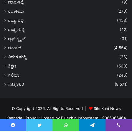
ಮಾರುಕಟ್ಟೆ
(9)
ರಾಜಕೀಯ
(270)
ರಾಜ್ಯ ಸುದ್ದಿ
(453)
ರಾಷ್ಟ್ರ ಸುದ್ದಿ
(42)
ಲೈಫ್ ಸ್ಟೈಲ್
(31)
ಲೋಕಲ್
(4,554)
ವಿದೇಶ ಸುದ್ದಿ
(36)
ಶಿಕ್ಷಣ
(560)
ಸಿನೆಮಾ
(246)
ಸುದ್ದಿ 360
(8,571)
© Copyright 2026, All Rights Reserved |
Sihi Kahi News
Kannada
| Proudly Hosted by
Bluechip Infosystem - 9066066464
About US
Privacy Policy
Ads Policy
Terms and Conditions
Facebook
Twitter
WhatsApp
Telegram
Viber