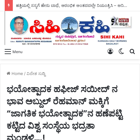
ಹತ್ತಿಯಲ್ಲಿ ಸಸ್ಯಗೆ ಹೇನು ಬಾಧೆ, ಆರಂಭಿಕ ಅಂತದದಲ್ಲೇ ನಿಯಂತ್ರಿಸಿ – ಅನಿಲ್ ದೇವ ದಶವಂತ.
Log
Switch
S
Menu
In
skin
fo
Home
/
ವಿದೇಶ ಸುದ್ದಿ
ಭಯೋತ್ಪಾದಕ ಹಫೀಜ್ ಸಯೀದ್ ನ
ಭಾವ ಅಬ್ದುಲ್ ರೆಹಮಾನ್ ಮಕ್ಕಿಗೆ
“ಜಾಗತಿಕ ಭಯೋತ್ಪಾದಕ”ನ ಹಣೆಪಟ್ಟಿ
ಕಟ್ಟಿದ ವಿಶ್ವ ಸಂಸ್ಥೆಯ ಭದ್ರತಾ
ಮಂಡಳಿ….!