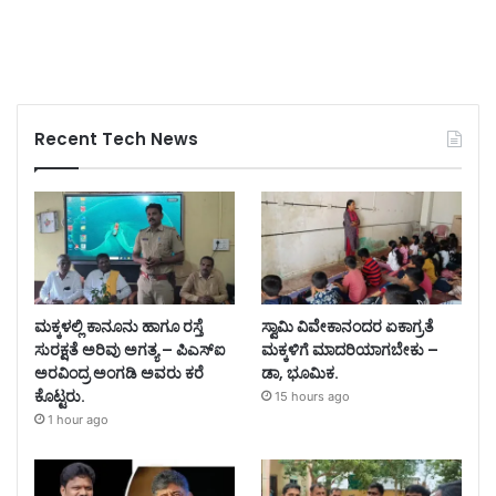
Recent Tech News
ಮಕ್ಕಳಲ್ಲಿ ಕಾನೂನು ಹಾಗೂ ರಸ್ತೆ
ಸ್ವಾಮಿ ವಿವೇಕಾನಂದರ ಏಕಾಗ್ರತೆ
ಸುರಕ್ಷತೆ ಅರಿವು ಅಗತ್ಯ – ಪಿಎಸ್‌ಐ
ಮಕ್ಕಳಿಗೆ ಮಾದರಿಯಾಗಬೇಕು –
ಅರವಿಂದ್ರ ಅಂಗಡಿ ಅವರು ಕರೆ
ಡಾ, ಭೂಮಿಕ.
ಕೊಟ್ಟರು.
15 hours ago
1 hour ago