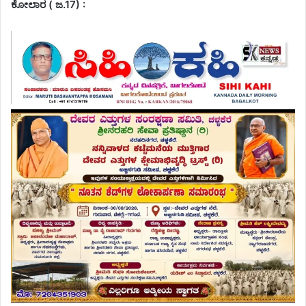
ಕೋಲಾರ ( ಜ.17) :