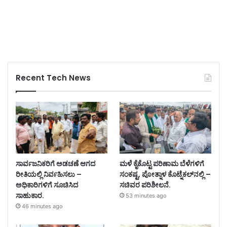
Recent Tech News
ಸಾರ್ವಜನಿಕರಿಗೆ ಅಡಚಣೆ ಆಗದ
ಮಳೆ ಕೈಕೊಟ್ಟ ಪರಿಣಾಮ ಬೆಳೆಗಳಿಗೆ
ರೀತಿಯಲ್ಲಿ ನಿರ್ವಹಿಸಲು –
ಸಂಕಷ್ಟ, ಪೋತ್ನಾಳ ಕೊಟ್ನೆಕಲ್‌ನಲ್ಲಿ –
ಅಧಿಕಾರಿಗಳಿಗೆ ಸೂಚಿಸಿದ
ಸಚಿವರ ಪರಿಶೀಲನೆ.
ಸಾಹುಕಾರ.
53 minutes ago
46 minutes ago