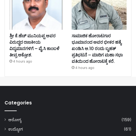
ಶ್ರೀ ಕೆ.ಹೆಚ್ ಮುನಿಯಪ್ಪ ಅವರ
ಸಾಮಾಜಿಕ ಹೋರಾಟಗಾರ
ವಿರುದ್ಧದ ರಾಜಕೀಯ
ಭೂಮಾನಂದ ಅವರ ಭೀಕರ ಹತ್ಯೆ
ವಿದ್ಯಮಾನಗಳಿಗೆ – ವೈ.ಸಿ ಕಾಂಬಳೆ
ಖಂಡಿಸಿ ಆ.10 ರಂದು ಬೃಹತ್
ತೀವ್ರ ಆಕ್ರೋಶ.
ಪ್ರತಿಭಟನೆ – ಮಾದಿಗ ಮಹಾ ಸಭಾ
ವತಿಯಿಂದ ಹೋರಾಟಕ್ಕೆ ಕರೆ.
4 hours ago
4 hours ago
Categories
ಆರೋಗ್ಯ
(159)
ಉದ್ಯೋಗ
(61)