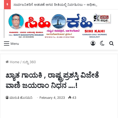
ಸಾರ್ವಜನಿಕರಿಗೆ ಅಡಚಣೆ ಆಗದ ರೀತಿಯಲ್ಲಿ ನಿರ್ವಹಿಸಲು – ಅಧಿಕಾರಿಗಳಿಗೆ ಸೂಚಿಸಿದ ಸಾಹುಕಾರ.
Log
Switch
S
Menu
In
skin
fo
Home
/
ಸುದ್ದಿ 360
ಖ್ಯಾತ ಗಾಯಕಿ , ರಾಷ್ಟ್ರಪ್ರಶಸ್ತಿ ವಿಜೇತೆ
ವಾಣಿ ಜಯರಾಂ ನಿಧನ ….!
ಮಾರುತಿ ಹೊಸಮನಿ
February 4, 2023
43