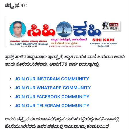
ಚೆನ್ನೈ (ಫೆ.4) :
ಪ್ರಸಕ್ತ ಸಾಲಿನ ಪದ್ಮಭೂಷಣ ಪುರಸ್ಕೃತೆ, ಖ್ಯಾತ ಗಾಯಕಿ ವಾಣಿ ಜಯರಾಂ ಅವರು
ಇಂದು ಕೊನೆಯುಸಿರೆಳೆದರು. ಅವರಿಗೆ 78 ವರ್ಷ ವಯಸ್ಸಾಗಿತ್ತು.
JOIN OUR INSTGRAM COMMUNITY
JOIN OUR WHATSAPP COMMUNITY
JOIN OUR FACEBOOK COMMUNITY
JOIN OUR TELEGRAM COMMUNITY
ಅವರು ಚೆನ್ನೈನ ನುಂಗಂಬಾಕಮ್‌ನಲ್ಲಿನ ಹದೌಸ್ ರಸ್ತೆಯಲ್ಲಿರುವ ನಿವಾಸದಲ್ಲಿ
ಕೊನೆಯುಸಿರೆಳೆದರು.
ಅವರ ಹಣೆಯಲ್ಲಿ ಗಾಯವಾಗಿದ್ದು ಕಂಡುಬಂದಿದೆ