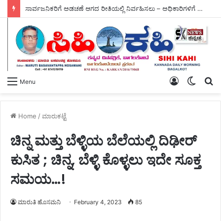
ಮಳೆ ಕೈಕೊಟ್ಟ ಪರಿಣಾಮ ಬೆಳೆಗಳಿಗೆ ಸಂಕಷ್ಟ, ಪೋತ್ನಾಳ ಕೊಟ್ನೆಕಲ್‌ನಲ್ಲಿ – ಸಚಿವರ ಪರಿಶೀಲನೆ.
Log
Switch
S
Menu
In
skin
fo
Home
/
ಮಾರುಕಟ್ಟೆ
ಚಿನ್ನ ಮತ್ತು ಬೆಳ್ಳಿಯ ಬೆಲೆಯಲ್ಲಿ ದಿಢೀರ್
ಕುಸಿತ ; ಚಿನ್ನ, ಬೆಳ್ಳಿ ಕೊಳ್ಳಲು ಇದೇ ಸೂಕ್ತ
ಸಮಯ…!
ಮಾರುತಿ ಹೊಸಮನಿ
February 4, 2023
85