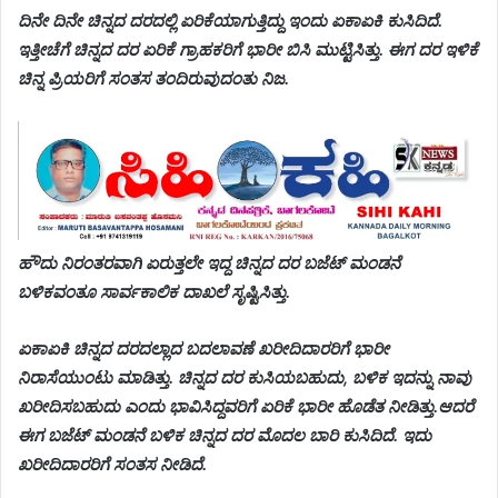
ದಿನೇ ದಿನೇ ಚಿನ್ನದ ದರದಲ್ಲಿ ಏರಿಕೆಯಾಗುತ್ತಿದ್ದು ಇಂದು ಏಕಾಏಕಿ ಕುಸಿದಿದೆ.
ಇತ್ತೀಚೆಗೆ ಚಿನ್ನದ ದರ ಏರಿಕೆ ಗ್ರಾಹಕರಿಗೆ ಭಾರೀ ಬಿಸಿ ಮುಟ್ಟಿಸಿತ್ತು. ಈಗ ದರ ಇಳಿಕೆ
ಚಿನ್ನ ಪ್ರಿಯರಿಗೆ ಸಂತಸ ತಂದಿರುವುದಂತು ನಿಜ.
ಹೌದು ನಿರಂತರವಾಗಿ ಏರುತ್ತಲೇ ಇದ್ದ ಚಿನ್ನದ ದರ ಬಜೆಟ್ ಮಂಡನೆ
ಬಳಿಕವಂತೂ ಸಾರ್ವಕಾಲಿಕ ದಾಖಲೆ ಸೃಷ್ಟಿಸಿತ್ತು.
ಏಕಾಏಕಿ ಚಿನ್ನದ ದರದಲ್ಲಾದ ಬದಲಾವಣೆ ಖರೀದಿದಾರರಿಗೆ ಭಾರೀ
ನಿರಾಸೆಯುಂಟು ಮಾಡಿತ್ತು. ಚಿನ್ನದ ದರ ಕುಸಿಯಬಹುದು, ಬಳಿಕ ಇದನ್ನು ನಾವು
ಖರೀದಿಸಬಹುದು ಎಂದು ಭಾವಿಸಿದ್ದವರಿಗೆ ಏರಿಕೆ ಭಾರೀ ಹೊಡೆತ ನೀಡಿತ್ತು.
ಆದರೆ
ಈಗ ಬಜೆಟ್​ ಮಂಡನೆ ಬಳಿಕ ಚಿನ್ನದ ದರ ಮೊದಲ ಬಾರಿ ಕುಸಿದಿದೆ. ಇದು
ಖರೀದಿದಾರರಿಗೆ ಸಂತಸ ನೀಡಿದೆ.