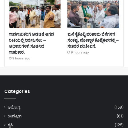
ಸಾರ್ವಜನಿಕರಿಗೆ ಅಡಚಣೆ ಆಗದ
ಮಳೆ ಕೈಕೊಟ್ಟ ಪರಿಣಾಮ ಬೆಳೆಗಳಿಗೆ
ರೀತಿಯಲ್ಲಿ ನಿರ್ವಹಿಸಲು –
ಸಂಕಷ್ಟ, ಪೋತ್ನಾಳ ಕೊಟ್ನೆಕಲ್‌ನಲ್ಲಿ –
ಅಧಿಕಾರಿಗಳಿಗೆ ಸೂಚಿಸಿದ
ಸಚಿವರ ಪರಿಶೀಲನೆ.
ಸಾಹುಕಾರ.
9 hours ago
9 hours ago
Categories
ಆರೋಗ್ಯ
(159)
ಉದ್ಯೋಗ
(61)
ಕೃಷಿ
(125)