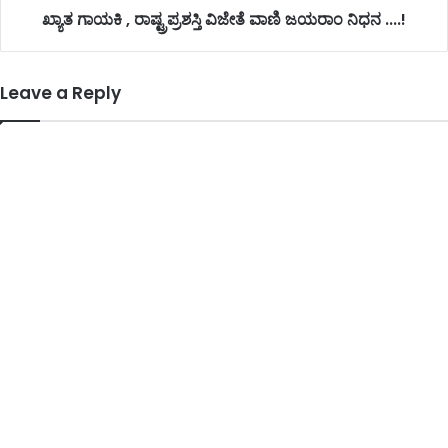
ಖ್ಯಾತ ಗಾಯಕಿ , ರಾಷ್ಟ್ರಪ್ರಶಸ್ತಿ ವಿಜೇತೆ ವಾಣಿ ಜಯರಾಂ ನಿಧನ ....!
Leave a Reply