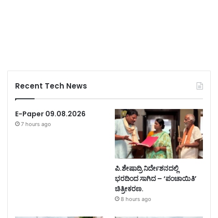
Recent Tech News
E-Paper 09.08.2026
7 hours ago
ಪಿ.ಶೇಷಾದ್ರಿ ನಿರ್ದೇಶನದಲ್ಲಿ
ಭರದಿಂದ ಸಾಗಿದ – ‘ಪಂಚಾಯಿತಿ’
ಚಿತ್ರೀಕರಣ.
8 hours ago