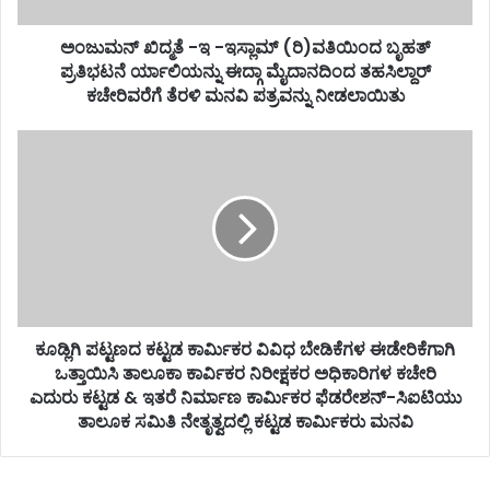
ಅಂಜುಮನ್ ಖಿದ್ಮತೆ -ಇ -ಇಸ್ಲಾಮ್ (ರಿ)ವತಿಯಿಂದ ಬೃಹತ್
ಪ್ರತಿಭಟನೆ ರ್ಯಾಲಿಯನ್ನು ಈದ್ಗಾ ಮೈದಾನದಿಂದ ತಹಸಿಲ್ದಾರ್
ಕಚೇರಿವರೆಗೆ ತೆರಳಿ ಮನವಿ ಪತ್ರವನ್ನು ನೀಡಲಾಯಿತು
ಕೂಡ್ಲಿಗಿ ಪಟ್ಟಣದ ಕಟ್ಟಡ ಕಾರ್ಮಿಕರ ವಿವಿಧ ಬೇಡಿಕೆಗಳ ಈಡೇರಿಕೆಗಾಗಿ
ಒತ್ತಾಯಿಸಿ ತಾಲೂಕಾ ಕಾರ್ವಿಕರ ನಿರೀಕ್ಷಕರ ಅಧಿಕಾರಿಗಳ ಕಚೇರಿ
ಎದುರು ಕಟ್ಟಡ & ಇತರೆ ನಿರ್ಮಾಣ ಕಾರ್ಮಿಕರ ಫೆಡರೇಶನ್-ಸಿಐಟಿಯು
ತಾಲೂಕ ಸಮಿತಿ ನೇತೃತ್ವದಲ್ಲಿ ಕಟ್ಟಡ ಕಾರ್ಮಿಕರು ಮನವಿ