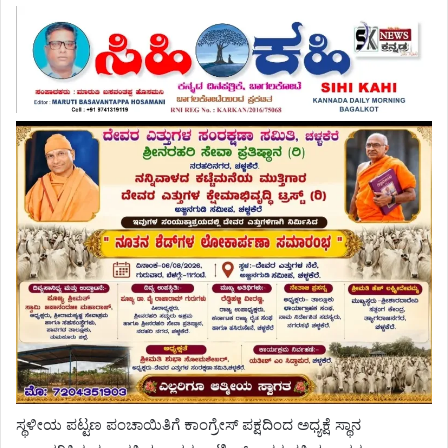
ಸ್ಥಳೀಯ ಪಟ್ಟಣ ಪಂಚಾಯಿತಿಗೆ ಕಾಂಗ್ರೇಸ್ ಪಕ್ಷದಿಂದ ಅಧ್ಯಕ್ಷೆ ಸ್ಥಾನ