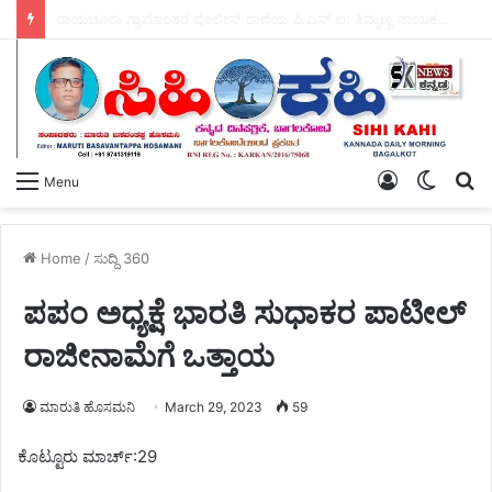
ಹಸಿರು ಸೇನೆಯ ಯುವ ಘಟಕದ ಅಧ್ಯಕ್ಷರಾಗಿ ಪ್ರಶಾಂತ ಭೂಸನೂರ ಆಯ್ಕೆ.
Log
Switch
S
Menu
In
skin
fo
Home
/
ಸುದ್ದಿ 360
ಪಪಂ ಅಧ್ಯಕ್ಷೆ ಭಾರತಿ ಸುಧಾಕರ ಪಾಟೀಲ್
ರಾಜೀನಾಮೆಗೆ ಒತ್ತಾಯ
ಮಾರುತಿ ಹೊಸಮನಿ
March 29, 2023
59
ಕೊಟ್ಟೂರು ಮಾರ್ಚ್:29