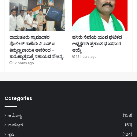
ರಾಯಚೂರು ಗ್ರಾಮಾಂತರ
ಹಸಿರು ಸೇನೆಯ ಯುವ ಘಟಕದ
ಪೊಲೀಸ್ ಠಾಣೆಯ ಪಿ.ಎಸ್.ಐ.
ಅಧ್ಯಕ್ಷರಾಗಿ ಪ್ರಶಾಂತ ಭೂಸನೂರ
ತಿಮ್ಮಣ್ಣ ನಾಯಕ ಅವರಿಂದ –
ಆಯ್ಕೆ.
ಕಾರುಣ್ಯಾಶ್ರಮಕ್ಕೆ ಸಹಾಯದ ಸೌಜನ್ಯ.
13 hours ago
12 hours ago
Categories
ಆರೋಗ್ಯ
(158)
ಉದ್ಯೋಗ
(61)
ಕೃಷಿ
(124)