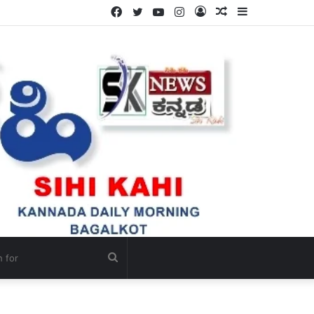
Facebook
Twitter
YouTube
Instagram
Log
Random
Sidebar
.
In
Article
Search
for