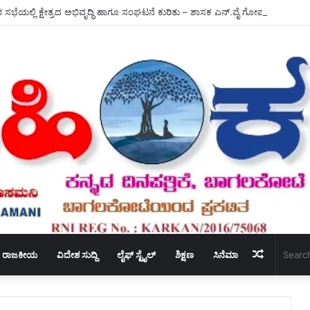
ಭೆಯಲ್ಲಿ ಕ್ಷೇತ್ರದ ಅಭಿವೃದ್ಧಿ ಹಾಗೂ ಸಂಘಟನೆ ಕುರಿತು – ಶಾಸಕ ಎನ್.ವೈ ಗೋಪಾಲಕೃಷ್ಣ ಚರ್ಚೆ
Random
ರಾಜಕೀಯ
ವಿದೇಶ ಸುದ್ದಿ
ಲೈಫ್ ಸ್ಟೈಲ್
ಶಿಕ್ಷಣ
ಸಿನೆಮಾ
Article