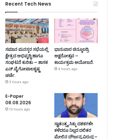
Recent Tech News
ಸಮಾನ ಮನಸ್ಕರ ಸಭೆಯಲ್ಲಿ
ಭಾನುವಾರ ಚಿನ್ಮೂಲದ್ರಿ
ಕ್ಷೇತ್ರದ ಅಭಿವೃದ್ಧಿ ಹಾಗೂ
ಅಕ್ಷರೋತ್ಸವ –
ಸಂಘಟನೆ ಕುರಿತು – ಶಾಸಕ
ಕಾರ್ಯಕ್ರಮ ಆಯೋಜನೆ.
ಎನ್.ವೈ ಗೋಪಾಲಕೃಷ್ಣ
4 hours ago
ಚರ್ಚೆ.
3 hours ago
E-Paper
08.08.2026
13 hours ago
ಸ್ವಾತಂತ್ರ್ಯ ಸಿಕ್ಕು ದಶಕಗಳೇ
ಕಳೆದರೂ ನಿಲ್ಲದ ದಲಿತರ
ಮೇಲಿನ ದೌರ್ಜನ್ಯ ವಿರುದ್ಧ –