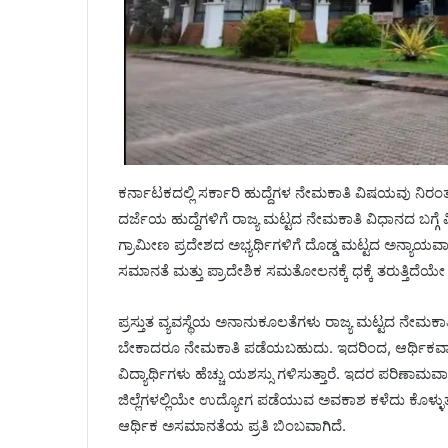
ಕರ್ನಾಟಕದಲ್ಲಿ ಸರ್ಕಾರಿ ಹುದ್ದೆಗಳ ನೇಮಕಾತಿ ವಿಷಯವು ನಿರಂತ
ದರ್ಜೆಯ ಹುದ್ದೆಗಳಿಗೆ ರಾಜ್ಯ ಮಟ್ಟದ ನೇಮಕಾತಿ ವಿಧಾನದ ಬಗ್ಗೆ ವ
ಗ್ರಾಮೀಣ ಪ್ರದೇಶದ ಅಭ್ಯರ್ಥಿಗಳಿಗೆ ದೊಡ್ಡ ಮಟ್ಟದ ಅನ್ಯಾಯವಾ
ಸಮಾನತೆ ಮತ್ತು ಪ್ರಾದೇಶಿಕ ಸಮತೋಲನಕ್ಕೆ ಧಕ್ಕೆ ತರುತ್ತಿದೆಯೇ ಎಂಬ
ಪ್ರಸ್ತುತ ವ್ಯವಸ್ಥೆಯ ಅನಾನುಕೂಲತೆಗಳು ರಾಜ್ಯ ಮಟ್ಟದ ನೇಮಕಾತಿ 
ಬೇಕಾದರೂ ನೇಮಕಾತಿ ಪಡೆಯಬಹುದು. ಇದರಿಂದ, ಆರ್ಥಿಕವಾಗಿ 
ವಿದ್ಯಾರ್ಥಿಗಳು ಹೆಚ್ಚು ಯಶಸ್ಸು ಗಳಿಸುತ್ತಾರೆ. ಇದರ ಪರಿಣಾಮವ
ಜಿಲ್ಲೆಗಳಲ್ಲಿಯೇ ಉದ್ಯೋಗ ಪಡೆಯುವ ಅವಕಾಶ ಕಳೆದು ಕೊಳ್ಳುತ
ಆರ್ಥಿಕ ಅಸಮಾನತೆಯ ಪ್ರತಿ ಬಿಂಬವಾಗಿದೆ.