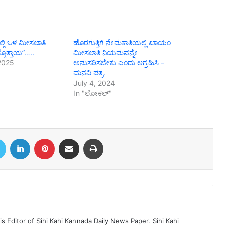
ಲ್ಲಿ ಒಳ ಮೀಸಲಾತಿ
ಹೊರಗುತ್ತಿಗೆ ನೇಮಕಾತಿಯಲ್ಲಿ ಖಾಯಂ
್ಕೊತ್ತಾಯ”…..
ಮೀಸಲಾತಿ ನಿಯಮವನ್ನೇ
2025
ಅನುಸರಿಸಬೇಕು ಎಂದು ಆಗ್ರಹಿಸಿ –
ಮನವಿ ಪತ್ರ.
July 4, 2024
In "ಲೋಕಲ್"
book
Twitter
LinkedIn
Pinterest
Share via Email
Print
 Editor of Sihi Kahi Kannada Daily News Paper. Sihi Kahi