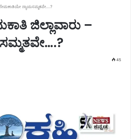
ು – ನೇಮಕಾತಿಯೇ ನ್ಯಾಯಸಮ್ಮತವೇ….?
ೇಮಕಾತಿ ಜಿಲ್ಲಾವಾರು –
ಸಮ್ಮತವೇ….?
45