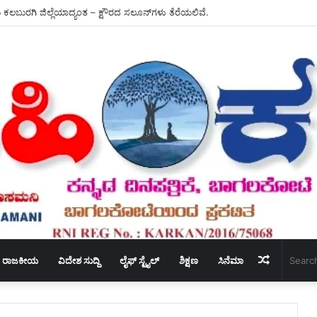
ು ಕಲಬುರಗಿ ಜಿಲ್ಲೆಯಾದ್ಯಂತ – ಕ್ಷೌರದ ಸಲೂನ್‌ಗಳು ತೆರೆಯಲಿವೆ.
Random
ರಾಜಕೀಯ
ವಿದೇಶ ಸುದ್ದಿ
ಲೈಫ್ ಸ್ಟೈಲ್
ಶಿಕ್ಷಣ
ಸಿನೆಮಾ
Article