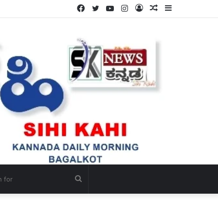
Facebook
Twitter
YouTube
Instagram
Log
Random
Sidebar
In
Article
Search
for