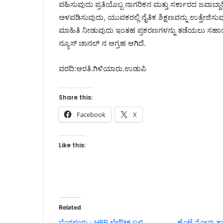
ವಹಿಸುವುದು ಪ್ರತಿಯೊಬ್ಬ ನಾಗರಿಕನ ಮತ್ತು ಸರ್ಕಾರದ ಜವಾಬ್ದಾರಿ ಯ
ಅಳವಡಿಸುವುದು, ಯುವಕರಲ್ಲಿ ನೈತಿಕ ಶಿಕ್ಷಣವನ್ನು ಉತ್ತೇಜಿ
ಮಾಹಿತಿ ನೀಡುವುದು ಇಂತಹ ಪ್ರಕರಣಗಳನ್ನು ತಡೆಯಲು ಸಹಾಯ 
ನ್ಯೂಸ್ ಚಾನಲ್ ನ ಆಗ್ರಹ ಆಗಿದೆ.
ವರದಿ:ಆರತಿ.ಗಿಳಿಯಾರು.ಉಡುಪಿ
Share this:
Facebook
X
Like this:
Related
ಬೆಂಗಳೂರು : HBR ಲೇಔಟ್ ಬಳಿ
ಹೊಟ್ಟೆ ನೋವು ತಾಳ