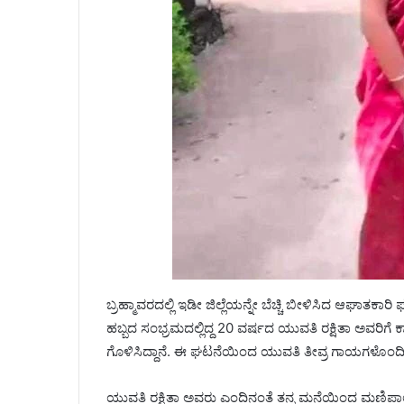
ಬ್ರಹ್ಮಾವರದಲ್ಲಿ ಇಡೀ ಜಿಲ್ಲೆಯನ್ನೇ ಬೆಚ್ಚಿ ಬೀಳಿಸಿದ ಆಘಾತಕಾರಿ
ಹಬ್ಬದ ಸಂಭ್ರಮದಲ್ಲಿದ್ದ 20 ವರ್ಷದ ಯುವತಿ ರಕ್ಷಿತಾ ಅವರಿ
ಗೊಳಿಸಿದ್ದಾನೆ. ಈ ಘಟನೆಯಿಂದ ಯುವತಿ ತೀವ್ರ ಗಾಯಗಳೊಂದಿಗೆ ಆ
ಯುವತಿ ರಕ್ಷಿತಾ ಅವರು ಎಂದಿನಂತೆ ತನ್ನ ಮನೆಯಿಂದ ಮಣಿಪಾಲದಲ್ಲಿ