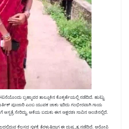
 ಘಟನೆಯೊಂದು ಬ್ರಹ್ಮಾವರ ತಾಲ್ಲೂಕಿನ ಕೊಕ್ಕರ್ಣೆಯಲ್ಲಿ ನಡೆದಿದೆ. ಹುಟ್ಟು
ಗೆ ಕಾರ್ತಿಕ್ ಪೂಜಾರಿ ಎಂಬ ಯುವಕ ಚಾಕು ಇರಿದು ಗಂಭೀರವಾಗಿ ಗಾಯ
ಸ್ಪತ್ರೆ ಸೇರಿದ್ದು, ಆಕೆಯ ಬದುಕು ಈಗ ಅಕ್ಷರಶಃ ಸಾವಿನ ಅಂಚಿನಲ್ಲಿದೆ.
ರುವ ಕೆಲಸದ ಸ್ಥಳಕ್ಕೆ ತೆರಳುತ್ತಿದ್ದಾಗ ಈ ದುಷ್ಕೃತ್ಯ ನಡೆದಿದೆ. ಆರೋಪಿ