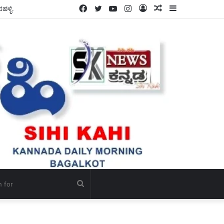
Facebook
Twitter
YouTube
Instagram
Log
Random
Sidebar
In
Article
Search
for