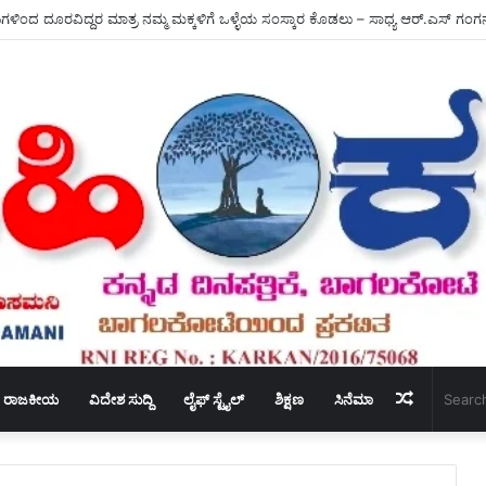
ು ಕಲಬುರಗಿ ಜಿಲ್ಲೆಯಾದ್ಯಂತ – ಕ್ಷೌರದ ಸಲೂನ್‌ಗಳು ತೆರೆಯಲಿವೆ.
Random
ರಾಜಕೀಯ
ವಿದೇಶ ಸುದ್ದಿ
ಲೈಫ್ ಸ್ಟೈಲ್
ಶಿಕ್ಷಣ
ಸಿನೆಮಾ
Article