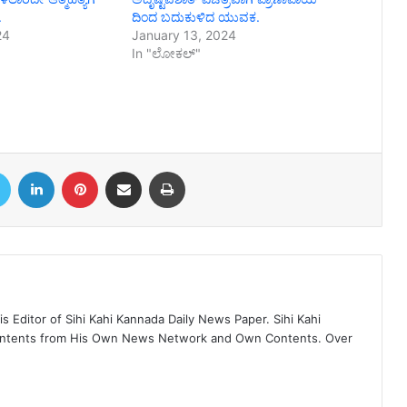
.
ದಿಂದ ಬದುಕುಳಿದ ಯುವಕ.
24
January 13, 2024
In "ಲೋಕಲ್"
book
Twitter
LinkedIn
Pinterest
Share via Email
Print
 Editor of Sihi Kahi Kannada Daily News Paper. Sihi Kahi
ontents from His Own News Network and Own Contents. Over