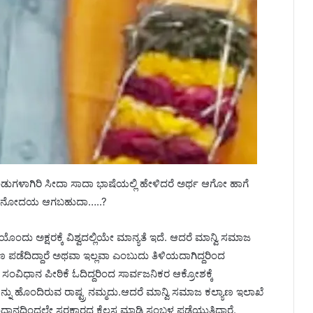
ಂಡುಗಳಾಗಿರಿ ಸೀದಾ ಸಾದಾ ಭಾಷೆಯಲ್ಲಿ ಹೇಳಿದರೆ ಅರ್ಥ ಆಗೋ ಹಾಗೆ
್ಪ ಜ್ಞಾನೋದಯ ಆಗಬಹುದಾ…..?
ೊಂದು ಅಕ್ಷರಕ್ಕೆ ವಿಶ್ವದಲ್ಲಿಯೇ ಮಾನ್ಯತೆ ಇದೆ. ಆದರೆ ಮಾನ್ವಿ ಸಮಾಜ
ಪಡೆದಿದ್ದಾರೆ ಅಥವಾ ಇಲ್ಲವಾ ಎಂಬುದು ತಿಳಿಯದಾಗಿದ್ದರಿಂದ
ು ಸಂವಿಧಾನ ಪೀಠಿಕೆ ಓದಿದ್ದರಿಂದ ಸಾರ್ವಜನಿಕರ ಆಕ್ರೋಶಕ್ಕೆ
ೆಯನ್ನು ಹೊಂದಿರುವ ರಾಷ್ಟ್ರ ನಮ್ಮದು.‌ಆದರೆ‌ ಮಾನ್ವಿ ಸಮಾಜ ಕಲ್ಯಾಣ ಇಲಾಖೆ
ಿಧಾನದಿಂದಲೇ ಸರಕಾರದ ಕೆಲಸ ಮಾಡಿ ಸಂಬಳ ಪಡೆಯುತ್ತಿದ್ದಾರೆ.