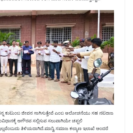
ನನ್ನ ಕುಟುಂಬ ಜೀವನ ಸಾಗಿಸುತ್ತೇವೆ ಎಂಬ ಆಲೋಚನೆಯು ಸಹ ನಟರಾಜ
ಿಧಾನಕ್ಕೆ ಅಗೌರವ ಸಲ್ಲಿಸುವ ಸಲುವಾಗಿಯೇ ಚಪ್ಪಲಿ
ಇಲ್ಲವೆಂಬುದು ತಿಳಿಯದಾಗಿದೆ.ಮಾನ್ವಿ ಸಮಾಜ ಕಲ್ಯಾಣ ಇಲಾಖೆ ಅಂದರೆ