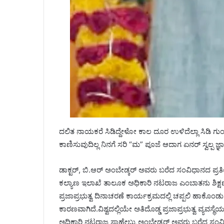
ದಲಿತ ನಾಯಕರೆ ಸಿಡಿದ್ದೇಳೋ ಕಾಲ ದೂರ ಉಳಿದೆಲ್ಲಾ ಸಿಡಿ ಗು
ಕಾಣಿಸುವುದಿಲ್ಲ ನಿನಗೆ ಸರಿ “ಮ” ಪೂಜೆ ಆದಾಗ ಏನರ್ ಸ್ವಲ
ಡಾಕ್ಟರ್, ಬಿ.ಆರ್ ಅಂಬೇಡ್ಕರ್ ಅವರು ಬರೆದ ಸಂವಿಧಾನದ ಪ್ರತಿಯ
ಕಲ್ಯಾಣ ಇಲಾಖೆ ತಾಲೂಕ ಅಧಿಕಾರಿ ನಟರಾಜ ಎಂಬಾತನು ಶಿಕ್ಷಣ 
ಪ್ರಜಾಪ್ರಭುತ್ವ ದಿನಾಚರಣೆ ಕಾರ್ಯಕ್ರಮದಲ್ಲಿ ಚಪ್ಪಲಿ ಹಾಕೊಂಡ
ಕಾರಣವಾಗಿದೆ.ವಿಶ್ವದಲ್ಲಿಯೇ ಅತಿದೊಡ್ಡ ಪ್ರಜಾಪ್ರಭುತ್ವ ವ್ಯವಸ್ಥ
ಅಧಿಕಾರಿ ನಟರಾಜ ಸಾಹೇಬ್ರು ಅಂಬೇಡ್ಕರ್ ಅವರು ಬರೆದ ಸಂವ