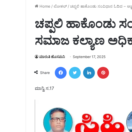
Home
/
ಲೋಕಲ್
/
ಚಪ್ಪಲಿ ಹಾಕೊಂಡು ಸಂವಿಧಾನ ಓದಿದ – ಅಜ್
ಚಪ್ಪಲಿ ಹಾಕೊಂಡು ಸಂ
ಸಮಾಜ ಕಲ್ಯಾಣ ಅಧಿಕ
ಮಾರುತಿ ಹೊಸಮನಿ
September 17, 2025
Facebook
Twitter
LinkedIn
Pinterest
Share
ಮಾನ್ವಿ ಸ.17