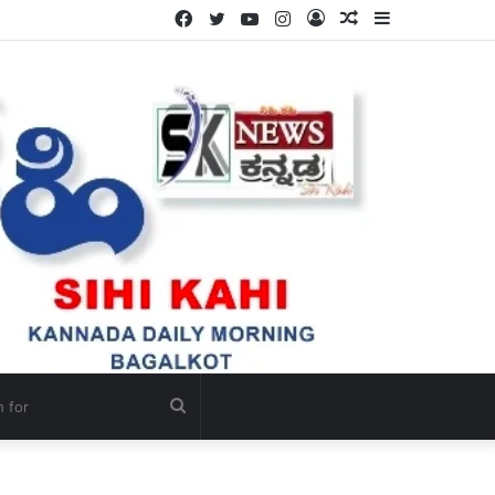
Facebook
Twitter
YouTube
Instagram
Log
Random
Sidebar
In
Article
Search
for