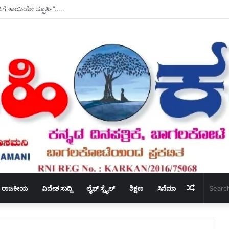
08.2026
Random
ರಾಜಕೀಯ
ವಿದೇಶ ಸುದ್ದಿ
ಲೈಫ್ ಸ್ಟೈಲ್
ಶಿಕ್ಷಣ
ಸಿನೆಮಾ
Article