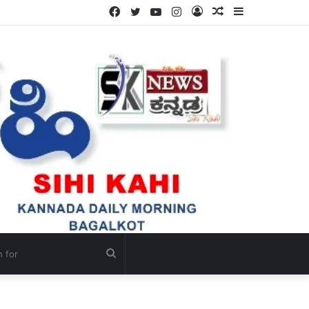
Facebook
Twitter
YouTube
Instagram
Log
Random
Sidebar
In
Article
Search
for