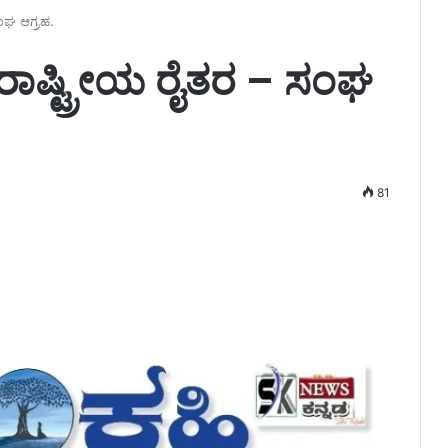
ಸಂಘ ಆಗ್ರಹ.
ೆ ರಾಷ್ಟ್ರೀಯ ರೈತರ – ಸಂಘ
81