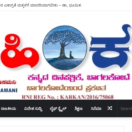
ಧ್ಯಕ್ಷ ಸ್ಥಾನಕ್ಕೆ – ಶಾಸಕ ಬಸನಗೌಡ ದದ್ದಲ ರಾಜೀನಾಮೆ.
Random
ರಾಜಕೀಯ
ವಿದೇಶ ಸುದ್ದಿ
ಲೈಫ್ ಸ್ಟೈಲ್
ಶಿಕ್ಷಣ
ಸಿನೆಮಾ
Article