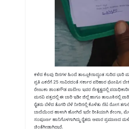
ಕಳೆದ ಕೆಲವು ದಿನಗಳ ಹಿಂದೆ ತಾಲ್ಲೂಕಿನಾದ್ಯಂತ ಸುರಿದ ಭಾರಿ ಮಳ
ಪ್ರತಿ ಎಕರೆಗೆ 25 ಸಾವಿರದಂತೆ ಸರ್ಕಾರ ಪರಿಹಾರ ಘೋಷಿಸ ಬೇಕೆ
ರೇಣುಕಾ ಶಾಂತಗೌಡ ಪಾಟೀಲ ಇವರ ನೇತೃತ್ವದಲ್ಲಿ ಪದಾಧಿಕಾರಿಗ
ಮನವಿ ಪತ್ರದಲ್ಲಿ ಈ ಬಾರಿ ಇಡೀ ಜಿಲ್ಲೆ ಹಾಗೂ ತಾಲೂಕಿನಲ್ಲಿ ವ
ರೈತರು ಬೆಳೆದ ತೊಗರಿ ಬೆಳೆ ನೀರಿನಲ್ಲಿ ಕೊಳೆತು ನೆಟ ರೋಗ ತಗ
ಬಾದೆಯಿಂದ ಹಾಳಾಗಿ ಹೋಗಿದೆ ಇದೇ ರೀತಿಯಾಗಿ ಶೇಂಗಾ, ಮೆಕ್ಕೆ
ಸಂಪೂರ್ಣ ಹಾನಿಗೊಳಗಾಗಿದ್ದು ರೈತರು ಅಪಾರ ಪ್ರಮಾಣದ ಮಳೆಯ
ಚಿಂತೆಗೀಡಾಗಿದ್ದಾರೆ.