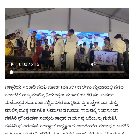
ಬಳ್ಳಾರಿಯ ಸರಕಾರಿ ಪದವಿ ಪೂರ್ವ (ಮಾ.ಪು) ಕಾಲೇಜು ಮೈದಾನದಲ್ಲಿ ನಡೆದ
ಕರ್ನಾಟಕ ರಾಜ್ಯ ಮಾಲಿನ್ಯ ನಿಯಂತ್ರಣ ಮಂಡಳಿಯ 50 ನೇ. ಸುವರ್ಣ
ಮಹೋತ್ಸವ ಸಮಾರಂಭದಲ್ಲಿ ಪರಿಸರ ಜಾಗೃತಿಯನ್ನು ಉತ್ತೇಜಿಸುವ ಮತ್ತು
ಮಾಲಿನ್ಯ ಮುಕ್ತ ಕರ್ನಾಟಕ ನಿರ್ಮಾಣದ ಗುರಿಯ ಸಾರುವಲ್ಲಿ ಸಿಂಧನೂರಿನ
ವನಸಿರಿ ಫೌಂಡೇಶನ್ ಸಂಸ್ಥೆಯ ಸಾಧನೆ ಕಾರ್ಯ ವೈಖರಿಯನ್ನು ಗುರುತಿಸಿ
ವನಸಿರಿ ಫೌಂಡೇಶನ್ ಸಂಸ್ಥಾಪಕ ಅಧ್ಯಕ್ಷರಾದ ಅಮರೇಗೌಡ ಮಲ್ಲಾಪುರ ಅವರಿಗೆ
ಅರಣ್ಯ ಇಲಾಖೆ ಜೀವಿ ಪರಿಸ್ಥಿತಿ ಮತ್ತು ಪರಿಸರ ಇಲಾಖೆ ಸಚಿವರಾದ ಶ್ರೀ ಈಶ್ವರ್