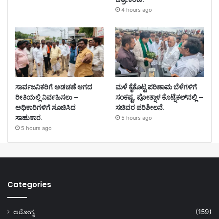
4 hours ago
ಸಾರ್ವಜನಿಕರಿಗೆ ಅಡಚಣೆ ಆಗದ
ಮಳೆ ಕೈಕೊಟ್ಟ ಪರಿಣಾಮ ಬೆಳೆಗಳಿಗೆ
ರೀತಿಯಲ್ಲಿ ನಿರ್ವಹಿಸಲು –
ಸಂಕಷ್ಟ, ಪೋತ್ನಾಳ ಕೊಟ್ನೆಕಲ್‌ನಲ್ಲಿ –
ಅಧಿಕಾರಿಗಳಿಗೆ ಸೂಚಿಸಿದ
ಸಚಿವರ ಪರಿಶೀಲನೆ.
ಸಾಹುಕಾರ.
5 hours ago
5 hours ago
Categories
ಆರೋಗ್ಯ
(159)