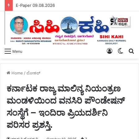
E-Paper 09.08.2026
Log
Switch
S
Menu
In
skin
fo
Home
/
ಲೋಕಲ್
ಕರ್ನಾಟಕ ರಾಜ್ಯ ಮಾಲಿನ್ಯ ನಿಯಂತ್ರಣ
ಮಂಡಳಿಯಿಂದ ವನಸಿರಿ ಪೌಂಡೇಷನ್
ಸಂಸ್ಥೆಗೆ – ಇಂದಿರಾ ಪ್ರಿಯದರ್ಶಿನಿ
ಪರಿಸರ ಪ್ರಶಸ್ತಿ.