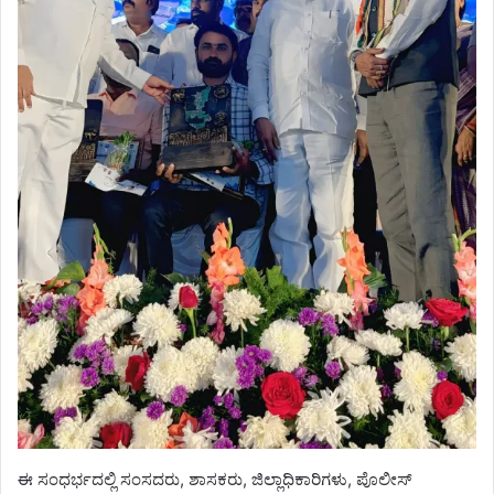
ಈ ಸಂಧರ್ಭದಲ್ಲಿ ಸಂಸದರು, ಶಾಸಕರು, ಜಿಲ್ಲಾಧಿಕಾರಿಗಳು, ಪೊಲೀಸ್