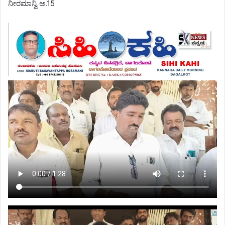
ನೀರಮಾನ್ವಿ ಅ.15