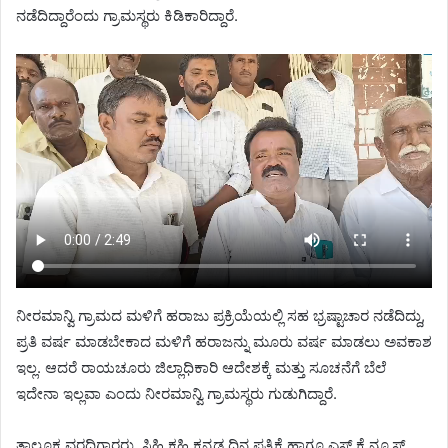
ನಡೆದಿದ್ದಾರೆಂದು ಗ್ರಾಮಸ್ಥರು ಕಿಡಿಕಾರಿದ್ದಾರೆ.
ನೀರಮಾನ್ವಿ ಗ್ರಾಮದ ಮಳಿಗೆ ಹರಾಜು ಪ್ರಕ್ರಿಯೆಯಲ್ಲಿ ಸಹ ಭ್ರಷ್ಟಾಚಾರ ನಡೆದಿದ್ದು,
ಪ್ರತಿ ವರ್ಷ ಮಾಡಬೇಕಾದ ಮಳಿಗೆ ಹರಾಜನ್ನು ಮೂರು ವರ್ಷ ಮಾಡಲು ಅವಕಾಶ
ಇಲ್ಲ. ಆದರೆ ರಾಯಚೂರು ಜಿಲ್ಲಾಧಿಕಾರಿ ಆದೇಶಕ್ಕೆ ಮತ್ತು ಸೂಚನೆಗೆ ಬೆಲೆ
ಇದೇನಾ ಇಲ್ಲವಾ ಎಂದು ನೀರಮಾನ್ವಿ ಗ್ರಾಮಸ್ಥರು ಗುಡುಗಿದ್ದಾರೆ.
ತಾಲೂಕ ವರದಿಗಾರರು, ಸಿಹಿ ಕಹಿ ಕನ್ನಡ ದಿನ ಪತ್ರಿಕೆ ಹಾಗೂ ಎಸ್.ಕೆ ನ್ಯೂಸ್