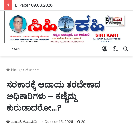
E-Paper 09.08.2026
Log
Switch
S
Menu
In
skin
fo
Home
/
ಲೋಕಲ್
ಸರಕಾರಕ್ಕೆ ಆದಾಯ ತರಬೇಕಾದ
ಅಧಿಕಾರಿಗಳು – ಕಣ್ಣಿದ್ದು
ಕುರುಡಾದರೋ…?
ಮಾರುತಿ ಹೊಸಮನಿ
October 15, 2025
20