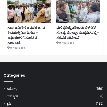
ಸಾರ್ವಜನಿಕರಿಗೆ ಅಡಚಣೆ ಆಗದ
ಮಳೆ ಕೈಕೊಟ್ಟ ಪರಿಣಾಮ ಬೆಳೆಗಳಿಗೆ
ರೀತಿಯಲ್ಲಿ ನಿರ್ವಹಿಸಲು –
ಸಂಕಷ್ಟ, ಪೋತ್ನಾಳ ಕೊಟ್ನೆಕಲ್‌ನಲ್ಲಿ –
ಅಧಿಕಾರಿಗಳಿಗೆ ಸೂಚಿಸಿದ
ಸಚಿವರ ಪರಿಶೀಲನೆ.
ಸಾಹುಕಾರ.
9 hours ago
9 hours ago
Categories
ಆರೋಗ್ಯ
(159)
ಉದ್ಯೋಗ
(61)
ಕೃಷಿ
(125)