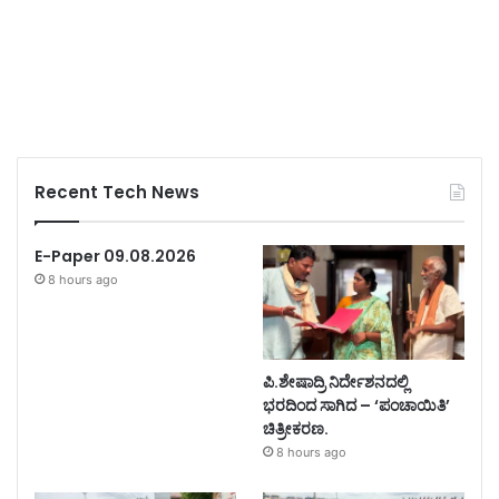
Recent Tech News
E-Paper 09.08.2026
8 hours ago
ಪಿ.ಶೇಷಾದ್ರಿ ನಿರ್ದೇಶನದಲ್ಲಿ
ಭರದಿಂದ ಸಾಗಿದ – ‘ಪಂಚಾಯಿತಿ’
ಚಿತ್ರೀಕರಣ.
8 hours ago