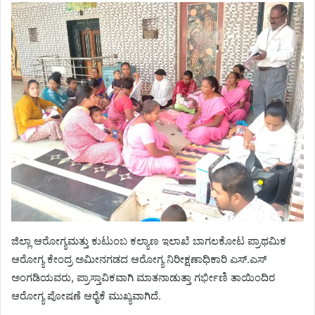
ಜಿಲ್ಲಾ ಆರೋಗ್ಯಮತ್ತು ಕುಟುಂಬ ಕಲ್ಯಾಣ ಇಲಾಖೆ ಬಾಗಲಕೋಟ ಪ್ರಾಥಮಿಕ
ಆರೋಗ್ಯ ಕೇಂದ್ರ ಅಮೀನಗಡದ ಆರೋಗ್ಯ ನಿರೀಕ್ಷಣಾಧಿಕಾರಿ ಎಸ್.ಎಸ್
ಅಂಗಡಿಯವರು, ಪ್ರಾಸ್ತಾವಿಕವಾಗಿ ಮಾತನಾಡುತ್ತಾ ಗರ್ಭೀಣಿ ತಾಯಿಂದಿರ
ಆರೋಗ್ಯ ಪೋಷಣೆ ಆರೈಕೆ ಮುಖ್ಯವಾಗಿದೆ.