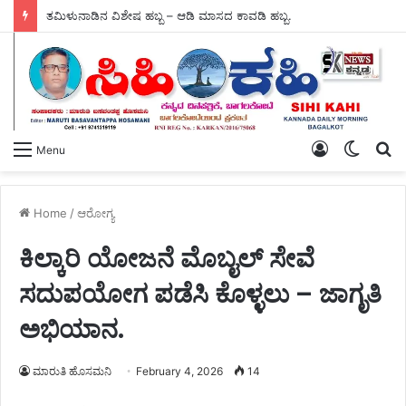
ತಮಿಳುನಾಡಿನ ವಿಶೇಷ ಹಬ್ಬ – ಆಡಿ ಮಾಸದ ಕಾವಡಿ ಹಬ್ಬ.
Log
Switch
S
Menu
In
skin
fo
Home
/
ಆರೋಗ್ಯ
ಕಿಲ್ಕಾರಿ ಯೋಜನೆ ಮೊಬೖಲ್ ಸೇವೆ
ಸದುಪಯೋಗ ಪಡೆಸಿ ಕೊಳ್ಳಲು – ಜಾಗೃತಿ
ಅಭಿಯಾನ.
ಮಾರುತಿ ಹೊಸಮನಿ
February 4, 2026
14