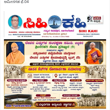
ಅಮೀನಗಡ ಫೆ.04