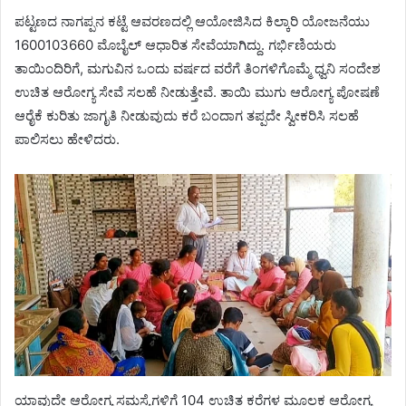
ಪಟ್ಟಣದ ನಾಗಪ್ಪನ ಕಟ್ಟೆ ಆವರಣದಲ್ಲಿ ಆಯೋಜಿಸಿದ ಕಿಲ್ಕಾರಿ ಯೋಜನೆಯು
1600103660 ಮೊಬೈಲ್ ಆಧಾರಿತ ಸೇವೆಯಾಗಿದ್ದು. ಗರ್ಭಿಣಿಯರು
ತಾಯಿಂದಿರಿಗೆ, ಮಗುವಿನ ಒಂದು ವರ್ಷದ ವರೆಗೆ ತಿಂಗಳಿಗೊಮ್ಮೆ ಧ್ವನಿ ಸಂದೇಶ
ಉಚಿತ ಆರೋಗ್ಯ ಸೇವೆ ಸಲಹೆ ನೀಡುತ್ತೇವೆ. ತಾಯಿ ಮುಗು ಆರೋಗ್ಯ ಪೋಷಣೆ
ಆರೈಕೆ ಕುರಿತು ಜಾಗೃತಿ ನೀಡುವುದು ಕರೆ ಬಂದಾಗ ತಪ್ಪದೇ ಸ್ವೀಕರಿಸಿ ಸಲಹೆ
ಪಾಲಿಸಲು ಹೇಳಿದರು.
ಯಾವುದೇ ಆರೋಗ್ಯ ಸಮಸ್ಯೆಗಳಿಗೆ 104 ಉಚಿತ ಕರೆಗಳ ಮೂಲಕ ಆರೋಗ್ಯ