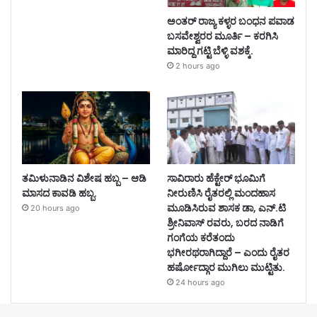
ಅಂತರ್ ರಾಜ್ಯ ಕಳ್ಳರ ಬಂಧನ ಪವಾಡ
ಬಸವೇಶ್ವರರ ಮೂರ್ತಿ – ಕರಗಿಸಿ
ಮಾರಿದ್ದ ಗಟ್ಟಿ ಬೆಳ್ಳಿ ವಶಕ್ಕೆ.
2 hours ago
ತಮಿಳುನಾಡಿನ ವಿಶೇಷ ಹಬ್ಬ – ಆಡಿ
ಸಾವಿರಾರು ಹೆಕ್ಟೇರ್ ಭೂಮಿಗೆ
ಮಾಸದ ಕಾವಡಿ ಹಬ್ಬ.
ನೀರುಣಿಸಿ ರೈತರಲ್ಲಿ ಮಂದಹಾಸ
ಮೂಡಿಸಿರುವ ಶಾಸಕ ಡಾ, ಎನ್.ಟಿ
20 hours ago
ಶ್ರೀನಿವಾಸ್ ರವರು, ಬರದ ನಾಡಿಗೆ
ಗಂಗೆಯ ಕರೆತಂದು
ಭಗೀರಥರಾಗಿದ್ದಾರೆ – ಎಂದು ರೈತರ
ಹರ್ಷೋದ್ಗಾರ ಮುಗಿಲು ಮುಟ್ಟಿತು.
24 hours ago