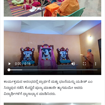
ಕಾರ್ಯಕ್ರಮದ ಆರಂಭದಲ್ಲಿ ಪ್ರಾರ್ಥನೆ ಮತ್ತು ಭಜನೆಯನ್ನು ಯತೀಶ್ ಎಂ
ಸಿದ್ದಾಪುರ ನಡೆಸಿ ಕೊಟ್ಟರೆ ಪೂಜ್ಯ ಮಾತಾಜೀ ತ್ಯಾಗಮಯೀ ಅವರು
ವಿದ್ಯಾರ್ಥಿಗಳಿಗೆ ಧ್ಯಾನಾಭ್ಯಾಸ ಮಾಡಿಸಿದರು.