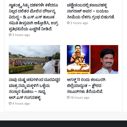
ಸ್ವಾತಂತ್ರ್ಯ ಸಿಕ್ಕು ದಶಕಗಳೇ ಕಳೆದರೂ
ಚಟ್ಟೇಕಂಬದಲ್ಲಿ ಕಣಜನಹಳ್ಳಿ
ನಿಲ್ಲದ ದಲಿತರ ಮೇಲಿನ ದೌರ್ಜನ್ಯ
ನಾಗರಾಜ್ ಅವರ – ಬಯಲು
ವಿರುದ್ಧ – ಡಿ.ಎಸ್.ಎಸ್ ತಾಲೂಕ
ಸೀಮೆಯ ಬೆಳಗು ಗ್ರಂಥ ಬಿಡುಗಡೆ.
ಸಮಿತಿ ತೀವ್ರವಾಗಿ ಆಕ್ರೋಶಿಸಿ, ಉಗ್ರ
3 hours ago
ಪ್ರತಿಭಟನೆಯ ಎಚ್ಚರಿಕೆ ನೀಡಿದೆ.
3 hours ago
ನಾವು ದುಷ್ಟ ಚಟಗಳಿಂದ ದೂರವಿದ್ದರ
ಆಗಸ್ಟ್ 11 ರಂದು ಕಲಬುರಗಿ
ಮಾತ್ರ ನಮ್ಮ ಮಕ್ಕಳಿಗೆ ಒಳ್ಳೆಯ
ಜಿಲ್ಲೆಯಾದ್ಯಂತ – ಕ್ಷೌರದ
ಸಂಸ್ಕಾರ ಕೊಡಲು – ಸಾಧ್ಯ
ಸಲೂನ್‌ಗಳು ತೆರೆಯಲಿವೆ.
ಆರ್.ಎಸ್ ಗಂಗನಹಳ್ಳಿ.
16 hours ago
4 hours ago