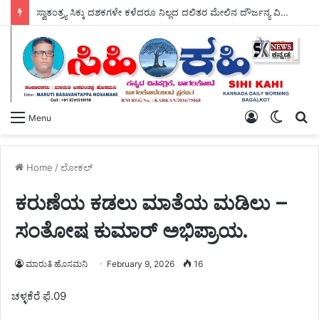
ಚಟ್ಟೇಕಂಬದಲ್ಲಿ ಕಣಜನಹಳ್ಳಿ ನಾಗರಾಜ್ ಅವರ – ಬಯಲು ಸೀಮೆಯ ಬೆಳಗು ಗ್ರಂಥ ಬಿಡುಗಡೆ.
Log
Switch
S
Menu
In
skin
fo
Home
/
ಲೋಕಲ್
ಕರುಣೆಯ ಕಡಲು ಮಾತೆಯ ಮಡಿಲು –
ಸಂತೋಷ ಕುಮಾರ್ ಅಭಿಪ್ರಾಯ.
ಮಾರುತಿ ಹೊಸಮನಿ
February 9, 2026
16
ಚಳ್ಳಕೆರೆ ಫೆ.09