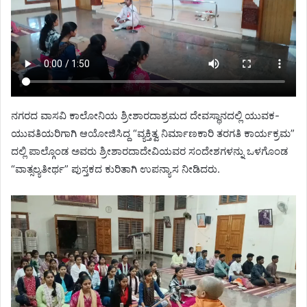
ನಗರದ ವಾಸವಿ ಕಾಲೋನಿಯ ಶ್ರೀಶಾರದಾಶ್ರಮದ ದೇವಸ್ಥಾನದಲ್ಲಿ ಯುವಕ-
ಯುವತಿಯರಿಗಾಗಿ ಆಯೋಜಿಸಿದ್ದ “ವ್ಯಕ್ತಿತ್ವ ನಿರ್ಮಾಣಕಾರಿ ತರಗತಿ ಕಾರ್ಯಕ್ರಮ”
ದಲ್ಲಿ ಪಾಲ್ಗೊಂಡ ಅವರು ಶ್ರೀಶಾರದಾದೇವಿಯವರ ಸಂದೇಶಗಳನ್ನು ಒಳಗೊಂಡ
“ವಾತ್ಸಲ್ಯತೀರ್ಥ” ಪುಸ್ತಕದ ಕುರಿತಾಗಿ ಉಪನ್ಯಾಸ ನೀಡಿದರು.