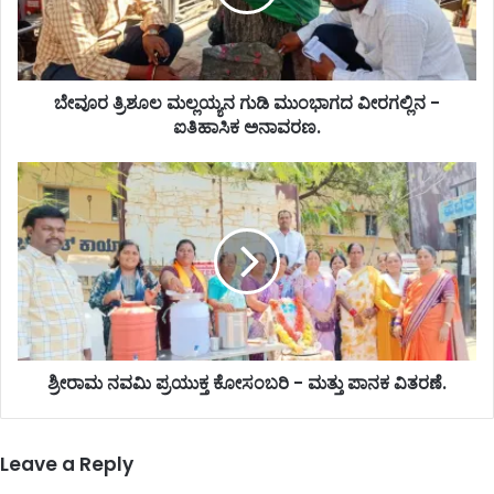
ಬೇವೂರ ತ್ರಿಶೂಲ ಮಲ್ಲಯ್ಯನ ಗುಡಿ ಮುಂಭಾಗದ ವೀರಗಲ್ಲಿನ -
ಐತಿಹಾಸಿಕ ಅನಾವರಣ.
ಶ್ರೀರಾಮ ನವಮಿ ಪ್ರಯುಕ್ತ ಕೋಸಂಬರಿ - ಮತ್ತು ಪಾನಕ ವಿತರಣೆ.
Leave a Reply