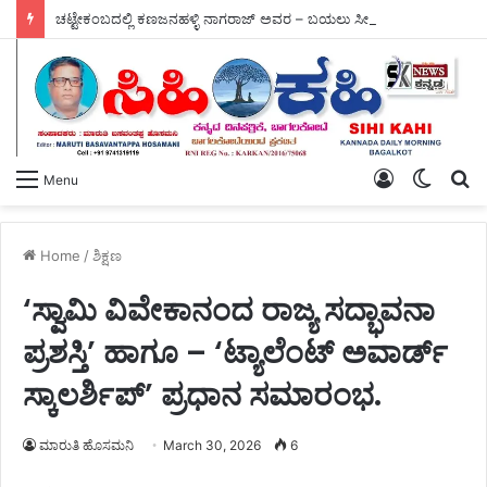
ಚಟ್ಟೇಕಂಬದಲ್ಲಿ ಕಣಜನಹಳ್ಳಿ ನಾಗರಾಜ್ ಅವರ – ಬಯಲು ಸೀಮೆಯ ಬೆಳಗು ಗ್ರಂಥ ಬಿಡುಗಡೆ.
Log
Switch
S
Menu
In
skin
fo
Home
/
ಶಿಕ್ಷಣ
‘ಸ್ವಾಮಿ ವಿವೇಕಾನಂದ ರಾಜ್ಯ ಸದ್ಭಾವನಾ
ಪ್ರಶಸ್ತಿ’ ಹಾಗೂ – ‘ಟ್ಯಾಲೆಂಟ್ ಅವಾರ್ಡ್
ಸ್ಕಾಲರ್ಶಿಪ್’ ಪ್ರಧಾನ ಸಮಾರಂಭ.
ಮಾರುತಿ ಹೊಸಮನಿ
March 30, 2026
6