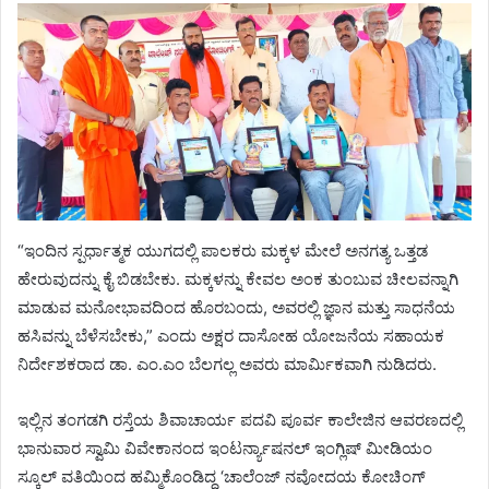
“ಇಂದಿನ ಸ್ಪರ್ಧಾತ್ಮಕ ಯುಗದಲ್ಲಿ ಪಾಲಕರು ಮಕ್ಕಳ ಮೇಲೆ ಅನಗತ್ಯ ಒತ್ತಡ
ಹೇರುವುದನ್ನು ಕೈ ಬಿಡಬೇಕು. ಮಕ್ಕಳನ್ನು ಕೇವಲ ಅಂಕ ತುಂಬುವ ಚೀಲವನ್ನಾಗಿ
ಮಾಡುವ ಮನೋಭಾವದಿಂದ ಹೊರಬಂದು, ಅವರಲ್ಲಿ ಜ್ಞಾನ ಮತ್ತು ಸಾಧನೆಯ
ಹಸಿವನ್ನು ಬೆಳೆಸಬೇಕು,” ಎಂದು ಅಕ್ಷರ ದಾಸೋಹ ಯೋಜನೆಯ ಸಹಾಯಕ
ನಿರ್ದೇಶಕರಾದ ಡಾ. ಎಂ.ಎಂ ಬೆಲಗಲ್ಲ ಅವರು ಮಾರ್ಮಿಕವಾಗಿ ನುಡಿದರು.
ಇಲ್ಲಿನ ತಂಗಡಗಿ ರಸ್ತೆಯ ಶಿವಾಚಾರ್ಯ ಪದವಿ ಪೂರ್ವ ಕಾಲೇಜಿನ ಆವರಣದಲ್ಲಿ
ಭಾನುವಾರ ಸ್ವಾಮಿ ವಿವೇಕಾನಂದ ಇಂಟರ್ನ್ಯಾಷನಲ್ ಇಂಗ್ಲಿಷ್ ಮೀಡಿಯಂ
ಸ್ಕೂಲ್ ವತಿಯಿಂದ ಹಮ್ಮಿಕೊಂಡಿದ್ದ ‘ಚಾಲೆಂಜ್ ನವೋದಯ ಕೋಚಿಂಗ್