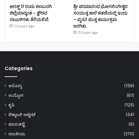
ಆಗಸ್ಟ್ 11 ರಂದು ಕಲಬುರಗಿ
ಶ್ರೀ ಪರಮಾನಂದ ಭೋಗಲಿಂಗೇಶ್ವರ
ಜಿಲ್ಲೆಯಾದ್ಯಂತ – ಕ್ಷೌರದ
ಸಂಯುಕ್ತ ಶಾಲೆ ಕಡಣಿಯಲ್ಲಿ ಇಂದು
ಸಲೂನ್‌ಗಳು ತೆರೆಯಲಿವೆ.
– ವ್ಯಸನ ಮುಕ್ತ ಕಾರ್ಯಕ್ರಮ
ಜರಗಿತು.
13 hours ago
13 hours ago
Categories
ಆರೋಗ್ಯ
(159)
ಉದ್ಯೋಗ
(61)
ಕೃಷಿ
(125)
ಟೆಕ್ನಾಲಜಿ ಅಪ್ಡೇಟ್
(34)
ಮಾರುಕಟ್ಟೆ
(9)
ರಾಜಕೀಯ
(270)