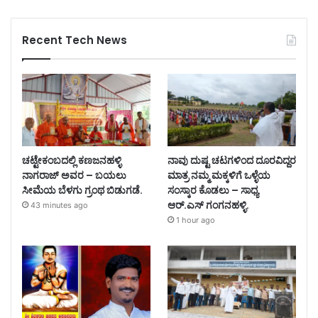
Recent Tech News
ಚಟ್ಟೇಕಂಬದಲ್ಲಿ ಕಣಜನಹಳ್ಳಿ
ನಾವು ದುಷ್ಟ ಚಟಗಳಿಂದ ದೂರವಿದ್ದರ
ನಾಗರಾಜ್ ಅವರ – ಬಯಲು
ಮಾತ್ರ ನಮ್ಮ ಮಕ್ಕಳಿಗೆ ಒಳ್ಳೆಯ
ಸೀಮೆಯ ಬೆಳಗು ಗ್ರಂಥ ಬಿಡುಗಡೆ.
ಸಂಸ್ಕಾರ ಕೊಡಲು – ಸಾಧ್ಯ
ಆರ್.ಎಸ್ ಗಂಗನಹಳ್ಳಿ.
43 minutes ago
1 hour ago