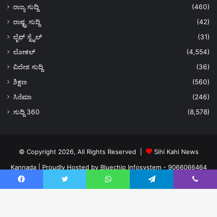
ರಾಜ್ಯ ಸುದ್ದಿ
(460)
ರಾಷ್ಟ್ರ ಸುದ್ದಿ
(42)
ಲೈಫ್ ಸ್ಟೈಲ್
(31)
ಲೋಕಲ್
(4,554)
ವಿದೇಶ ಸುದ್ದಿ
(36)
ಶಿಕ್ಷಣ
(560)
ಸಿನೆಮಾ
(246)
ಸುದ್ದಿ 360
(8,578)
© Copyright 2026, All Rights Reserved |
Sihi Kahi News
Kannada
| Proudly Hosted by
Bluechip Infosystem - 9066066464
About US
Privacy Policy
Ads Policy
Terms and Conditions
Facebook
Twitter
WhatsApp
Telegram
Viber
Contact Us