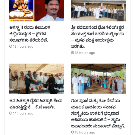
ಆಗಸ್ಟ್ 11 ರಂದು ಕಲಬುರಗಿ
ಶ್ರೀ ಪರಮಾನಂದ ಭೋಗಲಿಂಗೇಶ್ವರ
ಜಿಲ್ಲೆಯಾದ್ಯಂತ – ಕ್ಷೌರದ
ಸಂಯುಕ್ತ ಶಾಲೆ ಕಡಣಿಯಲ್ಲಿ ಇಂದು
ಸಲೂನ್‌ಗಳು ತೆರೆಯಲಿವೆ.
– ವ್ಯಸನ ಮುಕ್ತ ಕಾರ್ಯಕ್ರಮ
ಜರಗಿತು.
12 hours ago
13 hours ago
ಜನ ಹಿತಕ್ಕಾಗಿ ರೈತರ ಹಿತಕ್ಕಾಗಿ ಕೆಲಸ
ಗೋ ಪೂಜೆ ಮತ್ತು ಗೋ ಸೇವೆಯ
ಮಾಡುತ್ತಿದ್ದೇನೆ – ಕೆ.ಜೆ ಜಾರ್ಜ್.
ಮೂಲಕ ಭಾರತೀಯ ಸನಾತನ
ಸಂಸ್ಕೃತಿಯ ಉಳಿವಿಗೆ ಭದ್ರವಾದ
14 hours ago
ಅಡಿಪಾಯ ಹಾಕಲಾಗಿದೆ – ಸ್ವಾಮಿ
ಜಪಾನಂದಜೀ ಮಹಾರಾಜ್ ಮೆಚ್ಚುಗೆ.
15 hours ago