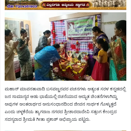
ಮಹಾನ್ ಮಾವನತಾವಾದಿ ಬಸವಣ್ಣನವರ ವಚನಗಳು ಅತ್ಯಂತ ಸರಳ ಕನ್ನಡದಲ್ಲಿ
ಜನ ಸಾಮಾನ್ಯರ ಆಡು ಭಾಷೆಯಲ್ಲಿ ರಚನೆಯಾದ ಅದ್ಭುತ ಚಿಂತನೆಗಳಾಗಿದ್ದು
ಅವುಗಳ ಅಂತರಾರ್ಥದ ಅನುಸಂಧಾನದಿಂದ ಜೀವನ ಸಾರ್ಥಕ ಗೊಳ್ಳುತ್ತದೆ
ಎಂದು ಚಳ್ಳಕೆರೆಯ ತ್ಯಾಗರಾಜ ನಗರದ ಶ್ರೀಶಾರದಾದೇವಿ ಸತ್ಸಂಗ ಕೇಂದ್ರದ
ಸದಸ್ಯರಾದ ಶ್ರೀಮತಿ ಗೀತಾ ಪ್ರಕಾಶ್ ಅಭಿಪ್ರಾಯ ಪಟ್ಟರು.