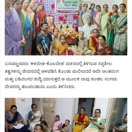
ಬಸವಣ್ಣನವರು ‘ಕಳಬೇಡ-ಕೊಲಬೇಡ’ ವಚನದಲ್ಲಿ ತಿಳಿಸುವ ಸಪ್ತಶೀಲ
ತತ್ವಗಳನ್ನು ಜೀವನದಲ್ಲಿ ಅಳವಡಿಸಿ ಕೊಂಡು ಪಾಲಿಸಾದರೆ ಅದೇ ಅಂತರಂಗ
ಮತ್ತು ಬಹಿರಂಗದ ಶುದ್ಧಿ ಯಾಗುತ್ತದೆ.ಆ ಮೂಲಕ ನಾವು ಕೂಡಲ ಸಂಗಮ
ದೇವರನ್ನು ತಲುಪಬಹುದು ಎಂದು ತಿಳಿಸಿದರು.