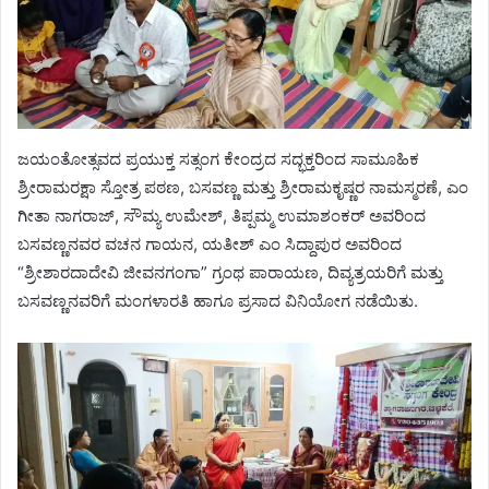
ಜಯಂತೋತ್ಸವದ ಪ್ರಯುಕ್ತ ಸತ್ಸಂಗ ಕೇಂದ್ರದ ಸದ್ಭಕ್ತರಿಂದ ಸಾಮೂಹಿಕ
ಶ್ರೀರಾಮರಕ್ಷಾ ಸ್ತೋತ್ರ ಪಠಣ, ಬಸವಣ್ಣ ಮತ್ತು ಶ್ರೀರಾಮಕೃಷ್ಣರ ನಾಮಸ್ಮರಣೆ, ಎಂ
ಗೀತಾ ನಾಗರಾಜ್, ಸೌಮ್ಯ ಉಮೇಶ್, ತಿಪ್ಪಮ್ಮ ಉಮಾಶಂಕರ್ ಅವರಿಂದ
ಬಸವಣ್ಣನವರ ವಚನ ಗಾಯನ, ಯತೀಶ್ ಎಂ ಸಿದ್ದಾಪುರ ಅವರಿಂದ
“ಶ್ರೀಶಾರದಾದೇವಿ ಜೀವನಗಂಗಾ” ಗ್ರಂಥ ಪಾರಾಯಣ, ದಿವ್ಯತ್ರಯರಿಗೆ ಮತ್ತು
ಬಸವಣ್ಣನವರಿಗೆ ಮಂಗಳಾರತಿ ಹಾಗೂ ಪ್ರಸಾದ ವಿನಿಯೋಗ ನಡೆಯಿತು.