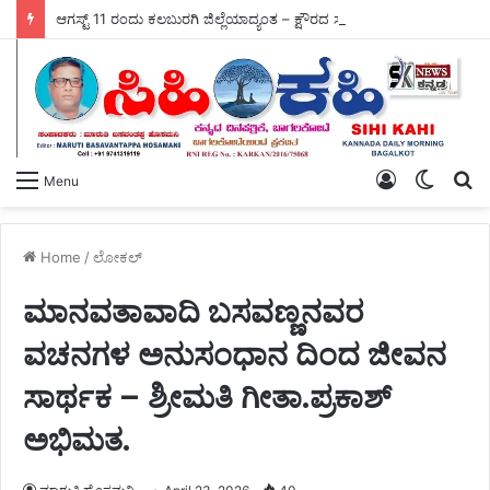
ಆಗಸ್ಟ್ 11 ರಂದು ಕಲಬುರಗಿ ಜಿಲ್ಲೆಯಾದ್ಯಂತ – ಕ್ಷೌರದ ಸಲೂನ್‌ಗಳು ತೆರೆಯಲಿವೆ.
Log
Switch
S
Menu
In
skin
fo
Home
/
ಲೋಕಲ್
ಮಾನವತಾವಾದಿ ಬಸವಣ್ಣನವರ
ವಚನಗಳ ಅನುಸಂಧಾನ ದಿಂದ ಜೀವನ
ಸಾರ್ಥಕ – ಶ್ರೀಮತಿ ಗೀತಾ.ಪ್ರಕಾಶ್
ಅಭಿಮತ.