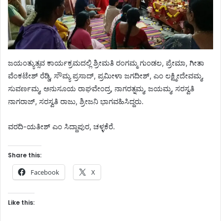
ಜಯಂತ್ಯುತ್ಸವ ಕಾರ್ಯಕ್ರಮದಲ್ಲಿ ಶ್ರೀಮತಿ ರಂಗಮ್ಮ ಗುಂಡಲ, ಪ್ರೇಮಾ, ಗೀತಾ
ವೆಂಕಟೇಶ್ ರೆಡ್ಡಿ, ಸೌಮ್ಯ ಪ್ರಸಾದ್, ಪ್ರಮೀಳಾ ಜಗದೀಶ್, ಎಂ ಲಕ್ಷ್ಮೀದೇವಮ್ಮ,
ಸುವರ್ಣಮ್ಮ, ಅನುಸೂಯ ರಾಘವೇಂದ್ರ, ನಾಗರತ್ನಮ್ಮ, ಜಯಮ್ಮ, ಸರಸ್ವತಿ
ನಾಗರಾಜ್, ಸರಸ್ವತಿ ರಾಜು, ಶ್ರೀಜನಿ ಭಾಗವಹಿಸಿದ್ದರು.
ವರದಿ-ಯತೀಶ್ ಎಂ ಸಿದ್ದಾಪುರ, ಚಳ್ಳಕೆರೆ.
Share this:
Facebook
X
Like this: