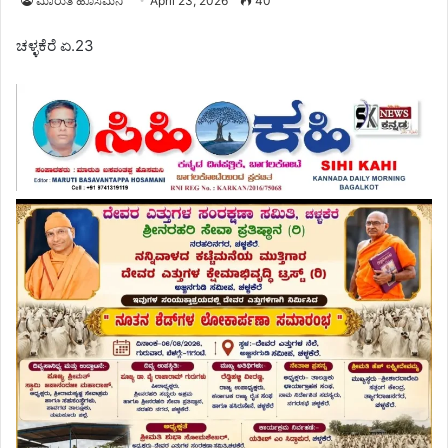
ಮಾರುತಿ ಹೊಸಮನಿ
April 23, 2026
40
ಚಳ್ಳಕೆರೆ ಏ.23