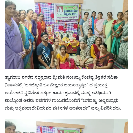
ತ್ಯಾಗರಾಜ ನಗರದ ಸದ್ಭಕ್ತರಾದ ಶ್ರೀಮತಿ ನಂಜಮ್ಮ ಕೆಂಚಪ್ಪ ಶಿಕ್ಷಕರ ಸವಿತಾ
ನಿವಾಸದಲ್ಲಿ “ಜಗಜ್ಯೋತಿ ಬಸವೇಶ್ವರರ ಜಯಂತ್ಯುತ್ಸವ” ದ ಪ್ರಯುಕ್ತ
ಆಯೋಜಿಸಿದ್ದ ವಿಶೇಷ ಸತ್ಸಂಗ ಕಾರ್ಯಕ್ರಮದಲ್ಲಿ ಮುಖ್ಯ ಅತಿಥಿಯಾಗಿ
ಪಾಲ್ಗೊಂಡ ಅವರು ವಚನಗಳ ಗಾಯನದೊಂದಿಗೆ “ಬಸವಣ್ಣ, ಅಲ್ಲಮಪ್ರಭು
ಮತ್ತು ಅಕ್ಕಮಹಾದೇವಿಯವರ ವಚನಗಳ ಅಂತರಾರ್ಥ” ವನ್ನು ವಿವರಿಸಿದರು.