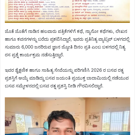
ಜೊತೆ ಜೊತೆಗೆ ನಾಡಿನ ಹಲವಾರು ಪತ್ರಿಕೆಗಳಿಗೆ ಕಥೆ, ನ್ಯಾನೋ ಕಥೆಗಳು, ಲೇಖನ
ಹಾಗೂ ಕವನಗಳನ್ನು ಬರೆದು ಪ್ರಕಟಿಸಿದ್ದಾರೆ, ಇವರು ಪ್ರತಿನಿತ್ಯ ವ್ಯಾಟ್ಸಪ್ ಬಳಗದಲ್ಲಿ
ಸುಮಾರು 6,000 ಜನರಿರುವ ಜ್ಞಾನ ಜ್ಯೋತಿ ದಿನಂ ಪ್ರತಿ ಎಂಬ ಬಳಗದಲ್ಲಿ ನಿತ್ಯ
ರಸ ಪ್ರಶ್ನೆ ಕಾರ್ಯಕ್ರಮ ನಡೆಸುತ್ತಿದ್ದಾರೆ.
ಇವರ ಶೈಕ್ಷಣಿಕ ಹಾಗೂ ಸಾಹಿತ್ಯ ಸೇವೆಯನ್ನು ಪರಿಗಣಿಸಿ 2026 ರ ಬಸವ ರತ್ನ
ಪ್ರಶಸ್ತಿಗೆ ಆಯ್ಕೆ ಮಾಡಿದ್ದು ಬಸವ ಜಯಂತಿ ಪ್ರಯುಕ್ತ ಬಾದಾಮಿಯಲ್ಲಿ ನಡೆಯುವ
ಬಸವ ಸಮ್ಮೇಳನದಲ್ಲಿ ಬಸವ ರತ್ನ ಪ್ರಶಸ್ತಿ ನೀಡಿ ಗೌರವಿಸಲಿದ್ದಾರೆ.