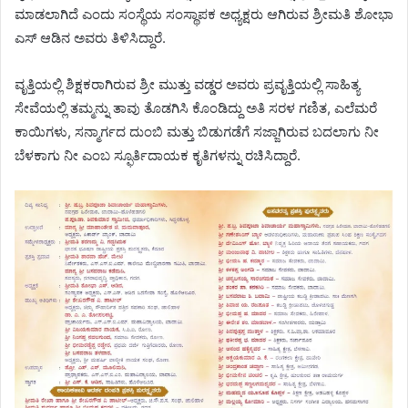
ಮಾಡಲಾಗಿದೆ ಎಂದು ಸಂಸ್ಥೆಯ ಸಂಸ್ಥಾಪಕ ಅಧ್ಯಕ್ಷರು ಆಗಿರುವ ಶ್ರೀಮತಿ ಶೋಭಾ
ಎಸ್ ಆಡಿನ ಅವರು ತಿಳಿಸಿದ್ದಾರೆ.
ವೃತ್ತಿಯಲ್ಲಿ ಶಿಕ್ಷಕರಾಗಿರುವ ಶ್ರೀ ಮುತ್ತು ವಡ್ಡರ ಅವರು ಪ್ರವೃತ್ತಿಯಲ್ಲಿ ಸಾಹಿತ್ಯ
ಸೇವೆಯಲ್ಲಿ ತಮ್ಮನ್ನು ತಾವು ತೊಡಗಿಸಿ ಕೊಂಡಿದ್ದು ಅತಿ ಸರಳ ಗಣಿತ, ಎಲೆಮರೆ
ಕಾಯಿಗಳು, ಸನ್ಮಾರ್ಗದ ದುಂಬಿ ಮತ್ತು ಬಿಡುಗಡೆಗೆ ಸಜ್ಜಾಗಿರುವ ಬದಲಾಗು ನೀ
ಬೆಳಕಾಗು ನೀ ಎಂಬ ಸ್ಫೂರ್ತಿದಾಯಕ ಕೃತಿಗಳನ್ನು ರಚಿಸಿದ್ದಾರೆ.