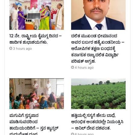
12 ನೇ. ರಾಷ್ಟ್ರೀಯ ಕೈಮಗ್ಗ ದಿನದ –
ದಲಿತ ಮುಖಂಡ ಭೀಮಾನಂದ
ಹಾರ್ದಿಕ ಶುಭಾಶಯಗಳು.
ಅವರ ಬರ್ಬರ ಹತ್ಯೆ ಖಂಡನೀಯ –
ಆರೋಪಿಗಳ ತಕ್ಷಣ ಬಂಧನಕ್ಕೆ
3 hours ago
ಕರ್ನಾಟಕ ರಾಜ್ಯ ದಲಿತ ವಿದ್ಯಾರ್ಥಿ
ಪರಿಷತ್ ಆಗ್ರಹ.
4 hours ago
ಮಗುವಿಗೆ ಸ್ತನ್ಯಪಾನ
ಹತ್ತಿಯಲ್ಲಿ ಸಸ್ಯಗೆ ಹೇನು ಬಾಧೆ,
ಮಾಡಿಸುವದರಿಂದ
ಆರಂಭಿಕ ಅಂತದದಲ್ಲೇ ನಿಯಂತ್ರಿಸಿ
ತಾಯಿಯಂದಿರಿಗೆ – ಸ್ತನ ಕ್ಯಾನ್ಸರ್
– ಅನಿಲ್ ದೇವ ದಶವಂತ.
ಮಧುಮೇಹ ದೂರ.
6 hours ago