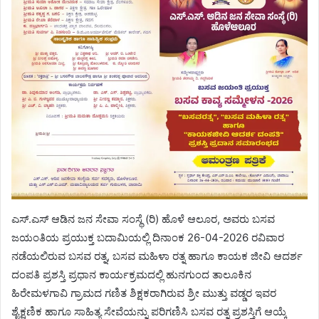
ಎಸ್.ಎಸ್ ಆಡಿನ ಜನ ಸೇವಾ ಸಂಸ್ಥೆ (ರಿ) ಹೊಳೆ ಆಲೂರ, ಅವರು ಬಸವ
ಜಯಂತಿಯ ಪ್ರಯುಕ್ತ ಬದಾಮಿಯಲ್ಲಿ ದಿನಾಂಕ 26-04-2026 ರವಿವಾರ
ನಡೆಯಲಿರುವ ಬಸವ ರತ್ನ, ಬಸವ ಮಹಿಳಾ ರತ್ನ ಹಾಗೂ ಕಾಯಕ ಜೀವಿ ಆದರ್ಶ
ದಂಪತಿ ಪ್ರಶಸ್ತಿ ಪ್ರಧಾನ ಕಾರ್ಯಕ್ರಮದಲ್ಲಿ ಹುನಗುಂದ ತಾಲೂಕಿನ
ಹಿರೇಮಳಗಾವಿ ಗ್ರಾಮದ ಗಣಿತ ಶಿಕ್ಷಕರಾಗಿರುವ ಶ್ರೀ ಮುತ್ತು ವಡ್ಡರ ಇವರ
ಶೈಕ್ಷಣಿಕ ಹಾಗೂ ಸಾಹಿತ್ಯ ಸೇವೆಯನ್ನು ಪರಿಗಣಿಸಿ ಬಸವ ರತ್ನ ಪ್ರಶಸ್ತಿಗೆ ಆಯ್ಕೆ