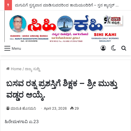
ಮಗುವಿಗೆ ಸ್ತನ್ಯಪಾನ ಮಾಡಿಸುವದರಿಂದ ತಾಯಿಯಂದಿರಿಗೆ – ಸ್ತನ ಕ್ಯಾನ್ಸರ್ ಮಧುಮೇಹ ದೂರ.
Log
Switch
S
Menu
In
skin
fo
Home
/
ರಾಜ್ಯ ಸುದ್ದಿ
ಬಸವ ರತ್ನ ಪ್ರಶಸ್ತಿಗೆ ಶಿಕ್ಷಕ – ಶ್ರೀ ಮುತ್ತು
ವಡ್ಡರ ಆಯ್ಕೆ.
ಮಾರುತಿ ಹೊಸಮನಿ
April 23, 2026
29
ಹಿರೇಮಳಗಾವಿ ಏ.23