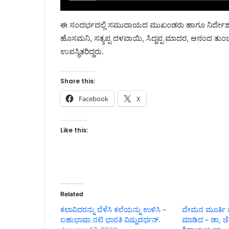
ಈ ಸಂದರ್ಭದಲ್ಲಿ ಸಮುದಾಯದ ಮುಖಂಡರು ಹಾಗೂ ನಿರ್ದೇಶಕ
ಹೊಸಮನಿ, ಸತ್ಯಪ್ಪ ದಳವಾಯಿ, ಸಿದ್ದಪ್ಪ ಮಾದರ, ಆನಂದ ತ
ಉಪಸ್ಥಿತರಿದ್ದರು.
Share this:
Facebook
X
Like this:
Related
ಕಲಾವಿದರನ್ನು ಬೆಳೆಸಿ ಕಲೆಯನ್ನು ಉಳಿಸಿ –
ವೇಮನ ಮೂರ್ತಿ ಪ್ರ
ಬಹುಭಾಷಾ ನಟಿ ಭಾರತಿ ವಿಷ್ಣುವರ್ಧನ್.
ಮಾಡಿದ – ಡಾ, ಚ