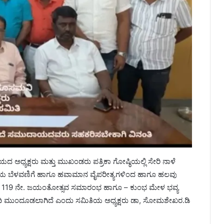
 ಅಧ್ಯಕ್ಷರು ಮತ್ತು ಮುಖಂಡರು ಪತ್ರಿಕಾ ಗೋಷ್ಠಿಯಲ್ಲಿ ಸೇರಿ ನಾಳೆ
ರಾಂತಿಯ ಬೆಳವಣಿಗೆ ಹಾಗೂ ಹವಾಮಾನ ವೈಪರೀತ್ಯಗಳಿಂದ ಹಾಗೂ ಹಲವು
 119 ನೇ. ಜಯಂತೋತ್ಸವ ಸಮಾರಂಭ ಹಾಗೂ – ಕುಂಭ ಮೇಳ ಭವ್ಯ
ಟಾವಧಿ ಮುಂದೂಡಲಾಗಿದೆ ಎಂದು ಸಮಿತಿಯ ಅಧ್ಯಕ್ಷರು ಡಾ, ಸೋಮಶೇಖರ.ಡಿ