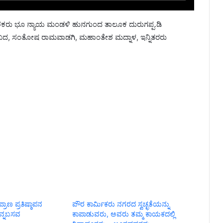
ರು ಭೂ ನ್ಯಾಯ ಮಂಡಳಿ ಹುನಗುಂದ ತಾಲೂಕ ದುರುಗಪ್ಪ.ಡಿ
ುಂಬದ, ಸಂತೋಷ ರಾಮವಾಡಗಿ, ಮಹಾಂತೇಶ ಮದ್ನಾಳ, ಇನ್ನಿತರರು
ಾಣ ಪ್ರತಿಷ್ಠಾಪನ
ಪೌರ ಕಾರ್ಮಿಕರು ನಗರದ ಸ್ವಚ್ಛತೆಯನ್ನು
ೆನ್ನಬಸವ
ಕಾಪಾಡುವರು, ಅವರು ತಮ್ಮ ಕಾಯಕದಲ್ಲಿ