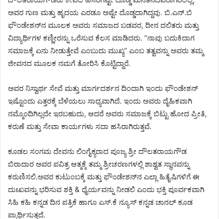
ಅವರ ಗುಣ ಮತ್ತು ಹೃದಯ ಎರಡೂ ಅಷ್ಟೇ ದೊಡ್ಡದಾಗಿದ್ದವು. ಬಿ.ಎನ್‌.ಬಿ
ಫೌಂಡೇಶನ್‌ನ ಮೂಲಕ ಅವರು ಸಮಾಜದ ಬಡವರ, ದೀನ ದಲಿತರು ಮತ್ತು
ವಿದ್ಯಾರ್ಥಿಗಳ ಕಣ್ಣೀರನ್ನು ಒರೆಸುವ ಕೆಲಸ ಮಾಡಿದರು. “ನಾವು ಬದುಕಿದಾಗ
ಸಮಾಜಕ್ಕೆ ಏನು ನೀಡುತ್ತೇವೆ ಎಂಬುದು ಮುಖ್ಯ” ಎಂಬ ತತ್ವವನ್ನು ಅವರು ತಮ್ಮ
ಜೀವನದ ಮೂಲಕ ನಮಗೆ ತೋರಿಸಿ ಕೊಟ್ಟಿದ್ದಾರೆ.
ಅವರ ನಿಸ್ವಾರ್ಥ ಸೇವೆ ಮತ್ತು ಮಾರ್ಗದರ್ಶನ ದಿಂದಾಗಿ ಇಂದು ಫೌಂಡೇಶನ್
ಇಷ್ಟೊಂದು ಎತ್ತರಕ್ಕೆ ಬೆಳೆಯಲು ಸಾಧ್ಯವಾಗಿದೆ. ಇಂದು ಅವರು ದೈಹಿಕವಾಗಿ
ನಮ್ಮೊಂದಿಗಿಲ್ಲದೇ ಇರಬಹುದು, ಆದರೆ ಅವರು ಸಮಾಜಕ್ಕೆ ಬಿಟ್ಟು ಹೋದ ಪ್ರೀತಿ,
ಕರುಣೆ ಮತ್ತು ಸೇವಾ ಕಾರ್ಯಗಳು ಸದಾ ಹಸಿರಾಗಿರುತ್ತವೆ.
ಕೂಡಲ ಸಂಗಮ ದೇವನು ಲಿಂಗೈಕ್ಯರಾದ ಪೂಜ್ಯ ಶ್ರೀ ದೌಲತರಾಯಗೌಡ
ಬಿರಾದಾರ ಅವರ ಪವಿತ್ರ ಆತ್ಮಕ್ಕೆ ತಮ್ಮ ಶ್ರೀಚರಣಗಳಲ್ಲಿ ಶಾಶ್ವತ ಸ್ಥಾನವನ್ನು
ಕರುಣಿಸಲಿ.ಅವರ ಕುಟುಂಬಕ್ಕೆ ಮತ್ತು ಫೌಂಡೇಶನ್‌ನ ಎಲ್ಲಾ ಹಿತೈಷಿಗಳಿಗೆ ಈ
ದುಃಖವನ್ನು ಭರಿಸುವ ಶಕ್ತಿ & ಧೈರ್ಯವನ್ನು ನೀಡಲಿ ಎಂದು ಭಕ್ತಿ ಪೂರ್ವಕವಾಗಿ
ಸಿಹಿ ಕಹಿ ಕನ್ನಡ ದಿನ ಪತ್ರಿಕೆ ಹಾಗೂ ಎಸ್.ಕೆ ನ್ಯೂಸ್ ಕನ್ನಡ ಚಾನಲ್ ಕೂಡ
ಪ್ರಾರ್ಥಿಸುತ್ತದೆ.