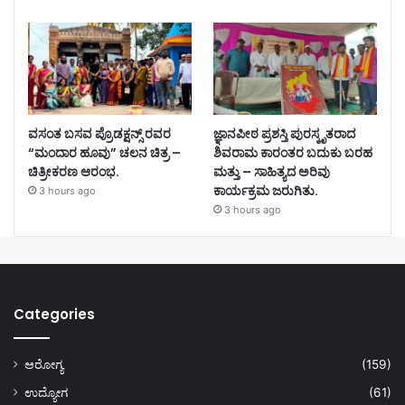
ವಸಂತ ಬಸವ ಪ್ರೊಡಕ್ಷನ್ಸ್ ರವರ
ಜ್ಞಾನಪೀಠ ಪ್ರಶಸ್ತಿ ಪುರಸ್ಕೃತರಾದ
“ಮಂದಾರ ಹೂವು” ಚಲನ ಚಿತ್ರ –
ಶಿವರಾಮ ಕಾರಂತರ ಬದುಕು ಬರಹ
ಚಿತ್ರೀಕರಣ ಆರಂಭ.
ಮತ್ತು – ಸಾಹಿತ್ಯದ ಅರಿವು
ಕಾರ್ಯಕ್ರಮ ಜರುಗಿತು.
3 hours ago
3 hours ago
Categories
ಆರೋಗ್ಯ
(159)
ಉದ್ಯೋಗ
(61)