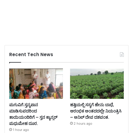
Recent Tech News
ಮಗುವಿಗೆ ಸ್ತನ್ಯಪಾನ
ಹತ್ತಿಯಲ್ಲಿ ಸಸ್ಯಗೆ ಹೇನು ಬಾಧೆ,
ಮಾಡಿಸುವದರಿಂದ
ಆರಂಭಿಕ ಅಂತದದಲ್ಲೇ ನಿಯಂತ್ರಿಸಿ
ತಾಯಿಯಂದಿರಿಗೆ – ಸ್ತನ ಕ್ಯಾನ್ಸರ್
– ಅನಿಲ್ ದೇವ ದಶವಂತ.
ಮಧುಮೇಹ ದೂರ.
2 hours ago
1 hour ago