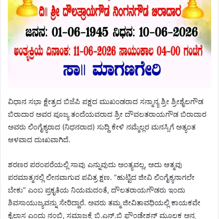
ವಿಧಾನ ಸಭಾ ಕ್ಷೇತ್ರದ ಬಿಜೆಪಿ ಪಕ್ಷದ ಮುಖಂಡರಾದ ಸನ್ಮಾನ್ಯ ಶ್ರೀ ಶ್ರೀಶೈಲಗೌಡ
ಬಿರಾದಾರ ಅವರ ಪೂಜ್ಯ ತಂದೆಯವರಾದ ಶ್ರೀ ದೌವಲತರಾಯಗೌಡ ಬಿರಾದಾರ
ಅವರು ಲಿಂಗೈಕ್ಯರಾದ (ನಿಧನರಾದ) ಸುದ್ದಿ ಕೇಳಿ ನಮ್ಮೆಲ್ಲರ ಮನಸ್ಸಿಗೆ ಅತ್ಯಂತ
ಆಳವಾದ ದುಃಖವಾಗಿದೆ.
ಶರಣರ ಪರಂಪರೆಯಲ್ಲಿ ಸಾವು ಎನ್ನುವುದು ಅಂತ್ಯವಲ್ಲ, ಅದು ಆತ್ಮವು
ಪರಮಾತ್ಮನಲ್ಲಿ ಲೀನವಾಗುವ ಪವಿತ್ರ ಕ್ಷಣ. “ಹುಟ್ಟಿದ ಜೀವಿ ಲಿಂಗೈಕ್ಯನಾಗಲೇ
ಬೇಕು” ಎಂಬ ಪ್ರಕೃತಿಯ ನಿಯಮದಂತೆ, ದೌಲತರಾಯಗೌಡರು ಇಂದು
ಶಿವಸಾಯುಜ್ಯವನ್ನು ಸೇರಿದ್ದಾರೆ. ಅವರು ತಮ್ಮ ಜೀವಿತಾವಧಿಯಲ್ಲಿ ಕಾಯಕವೇ
ಕೈಲಾಸ ಎಂದು ನಂಬಿ, ಸಮಾಜಕ್ಕೆ ಬಿ.ಎನ್‌.ಬಿ ಫೌಂಡೇಶನ್ ಮೂಲಕ ಅನ್ನ