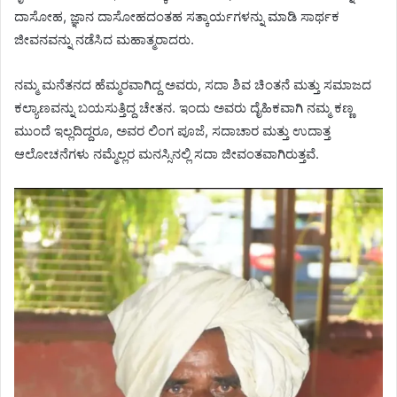
ದಾಸೋಹ, ಜ್ಞಾನ ದಾಸೋಹದಂತಹ ಸತ್ಕಾರ್ಯಗಳನ್ನು ಮಾಡಿ ಸಾರ್ಥಕ
ಜೀವನವನ್ನು ನಡೆಸಿದ ಮಹಾತ್ಮರಾದರು.
ನಮ್ಮ ಮನೆತನದ ಹೆಮ್ಮರವಾಗಿದ್ದ ಅವರು, ಸದಾ ಶಿವ ಚಿಂತನೆ ಮತ್ತು ಸಮಾಜದ
ಕಲ್ಯಾಣವನ್ನು ಬಯಸುತ್ತಿದ್ದ ಚೇತನ. ಇಂದು ಅವರು ದೈಹಿಕವಾಗಿ ನಮ್ಮ ಕಣ್ಣ
ಮುಂದೆ ಇಲ್ಲದಿದ್ದರೂ, ಅವರ ಲಿಂಗ ಪೂಜೆ, ಸದಾಚಾರ ಮತ್ತು ಉದಾತ್ತ
ಆಲೋಚನೆಗಳು ನಮ್ಮೆಲ್ಲರ ಮನಸ್ಸಿನಲ್ಲಿ ಸದಾ ಜೀವಂತವಾಗಿರುತ್ತವೆ.