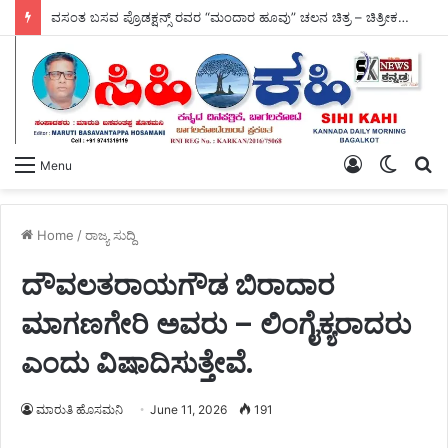
ವಸಂತ ಬಸವ ಪ್ರೊಡಕ್ಷನ್ಸ್ ರವರ “ಮಂದಾರ ಹೂವು” ಚಲನ ಚಿತ್ರ – ಚಿತ್ರೀಕರಣ ಆರಂಭ.
Log
Switch
S
Menu
In
skin
fo
Home
/
ರಾಜ್ಯ ಸುದ್ದಿ
ದೌವಲತರಾಯಗೌಡ ಬಿರಾದಾರ
ಮಾಗಣಗೇರಿ ಅವರು – ಲಿಂಗೈಕ್ಯರಾದರು
ಎಂದು ವಿಷಾದಿಸುತ್ತೇವೆ.
ಮಾರುತಿ ಹೊಸಮನಿ
June 11, 2026
191