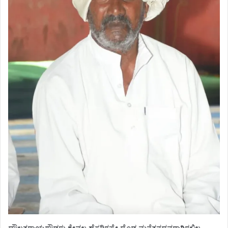
ದೌಲತರಾಯಗೌಡರು ಕೇವಲ ಹೆಸರಿಗಷ್ಟೇ ದೊಡ್ಡ ಮನೆತನದವರಾಗಿರಲಿಲ್ಲ,