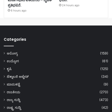
ಪ್ರತಿಭಟನೆ.
24 hours ago
6 hours ago
Categories
ಆರೋಗ್ಯ
(159)
ಉದ್ಯೋಗ
(61)
ಕೃಷಿ
(125)
ಟೆಕ್ನಾಲಜಿ ಅಪ್ಡೇಟ್
(34)
ಮಾರುಕಟ್ಟೆ
(9)
ರಾಜಕೀಯ
(270)
ರಾಜ್ಯ ಸುದ್ದಿ
(473)
ರಾಷ್ಟ್ರ ಸುದ್ದಿ
(42)