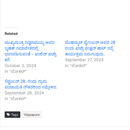
Related
ಮುಖ್ಯಮಂತ್ರಿ ಸಿದ್ದರಾಮಯ್ಯ ಅವರ
ಮೊಹಮ್ಮದ್ ಪೈಗಂಬರ್ ಅವರ 28
ಬೃಹತ್ ಸಮಾವೇಶದಲ್ಲಿ
ರಂದು ಖಾದ್ರಿ ಫಂಕ್ಷನ್ ಹಾಲ್ ನಲ್ಲಿ
ಭಾಗವಹಿಸುವಂತೆ – ಖಾಲಿದ್ ಖಾದ್ರಿ
ಕಾರ್ಯಕ್ರಮ ಜರುಗುವುದು.
ಕರೆ.
September 27, 2024
October 3, 2024
In "ಲೋಕಲ್"
In "ಲೋಕಲ್"
ಸೆಪ್ಟಂಬರ್ 28. ರಂದು ಗ್ರಾಮ
ಪಂಚಾಯಿತಿ ನೌಕರರಿಂದ ಸಮ್ಮೇಳನ.
September 26, 2024
In "ಲೋಕಲ್"
Tags
Vijayapura