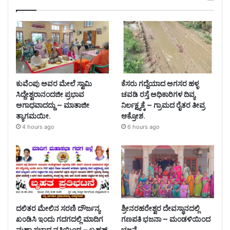
ಕುವೆಂಪು ಅವರ ಮೇಲೆ ಸ್ವಾಮಿ
ಕೆಸರು ಗದ್ದೆಯಾದ ಅಗಸರ ಹಳ್ಳ
ಸಿದ್ದೇಶ್ವರಾನಂದಜೀ ಪ್ರಭಾವ
ಚವಡಿ ರಸ್ತೆ ಅಧಿಕಾರಿಗಳ ದಿವ್ಯ
ಅಗಾಧವಾದದ್ದು – ಮಾತಾಜೀ
ನಿರ್ಲಕ್ಷ್ಯಕ್ಕೆ – ಗ್ರಾಮದ ರೈತರ ತೀವ್ರ
ತ್ಯಾಗಮಯೀ.
ಆಕ್ರೋಶ.
4 hours ago
6 hours ago
ದಲಿತರ ಮೇಲಿನ ಸರಣಿ ದೌರ್ಜನ್ಯ
ಶ್ರೀನರಹರೇಶ್ವರ ದೇವಸ್ಥಾನದಲ್ಲಿ
ಖಂಡಿಸಿ ಇಂದು ಗದಗದಲ್ಲಿ ಮಾದಿಗ
ಗಣಪತಿ ಭಜನಾ – ಮಂಡಳಿಯಿಂದ
ಮಹಾ ಸಭಾದ ವತಿಯಿಂದ – ಬೃಹತ್
ಭಜನೆ.