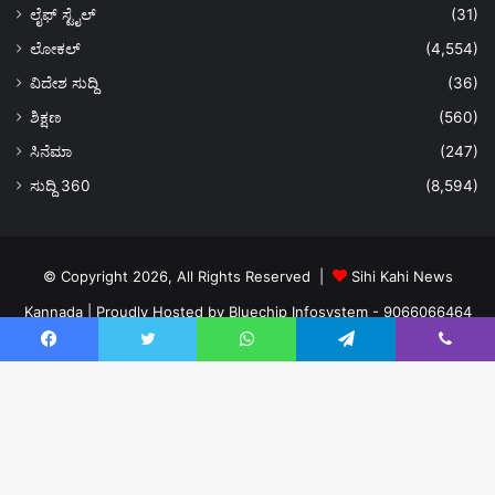
ಲೈಫ್ ಸ್ಟೈಲ್
(31)
ಲೋಕಲ್
(4,554)
ವಿದೇಶ ಸುದ್ದಿ
(36)
ಶಿಕ್ಷಣ
(560)
ಸಿನೆಮಾ
(247)
ಸುದ್ದಿ 360
(8,594)
© Copyright 2026, All Rights Reserved |
Sihi Kahi News
Kannada
| Proudly Hosted by
Bluechip Infosystem - 9066066464
About US
Privacy Policy
Ads Policy
Terms and Conditions
Facebook
Twitter
WhatsApp
Telegram
Viber
Contact Us
Facebook
Twitter
YouTube
Instagram
Ba
to