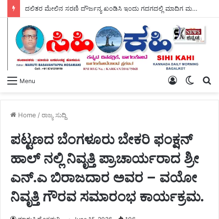
ದಲಿತರ ಮೇಲಿನ ಸರಣಿ ದೌರ್ಜನ್ಯ ಖಂಡಿಸಿ ಇಂದು ಗದಗದಲ್ಲಿ ಮಾದಿಗ ಮಹಾ ಸಭಾದ ವತಿಯಿಂದ – ಬೃಹತ್ ಪ್ರತಿಭಟನೆ.
Log
Switch
S
Menu
In
skin
fo
Home
/
ರಾಜ್ಯ ಸುದ್ದಿ
ಪಟ್ಟಣದ ಬೆಂಗಳೂರು ಬೇಕರಿ ಫಂಕ್ಷನ್
ಹಾಲ್ ನಲ್ಲಿ ನಿವೃತ್ತಿ ಪ್ರಾಚಾರ್ಯರಾದ ಶ್ರೀ
ಎನ್.ಎ ಬಿರಾಜದಾರ ಅವರ – ವಯೋ
ನಿವೃತ್ತಿ ಗೌರವ ಸಮಾರಂಭ ಕಾರ್ಯಕ್ರಮ.