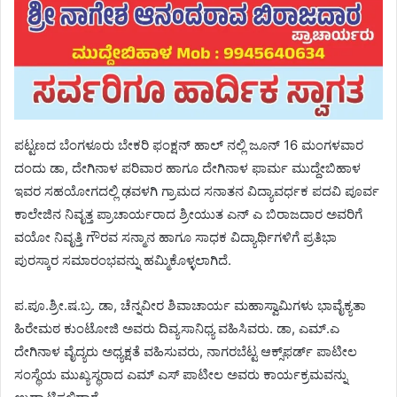
ಪಟ್ಟಣದ ಬೆಂಗಳೂರು ಬೇಕರಿ ಫಂಕ್ಷನ್ ಹಾಲ್ ನಲ್ಲಿ ಜೂನ್ 16 ಮಂಗಳವಾರ
ದಂದು ಡಾ, ದೇಗಿನಾಳ ಪರಿವಾರ ಹಾಗೂ ದೇಗಿನಾಳ ಫಾರ್ಮ ಮುದ್ದೇಬಿಹಾಳ
ಇವರ ಸಹಯೋಗದಲ್ಲಿ ಢವಳಗಿ ಗ್ರಾಮದ ಸನಾತನ ವಿದ್ಯಾವರ್ಧಕ ಪದವಿ ಪೂರ್ವ
ಕಾಲೇಜಿನ ನಿವೃತ್ತ ಪ್ರಾಚಾರ್ಯರಾದ ಶ್ರೀಯುತ ಎನ್ ಎ ಬಿರಾಜದಾರ ಅವರಿಗೆ
ವಯೋ ನಿವೃತ್ತಿ ಗೌರವ ಸನ್ಮಾನ ಹಾಗೂ ಸಾಧಕ ವಿದ್ಯಾರ್ಥಿಗಳಿಗೆ ಪ್ರತಿಭಾ
ಪುರಸ್ಕಾರ ಸಮಾರಂಭವನ್ನು ಹಮ್ಮಿಕೊಳ್ಳಲಾಗಿದೆ.
ಪ.ಪೂ.ಶ್ರೀ.ಷ.ಬ್ರ. ಡಾ, ಚೆನ್ನವೀರ ಶಿವಾಚಾರ್ಯ ಮಹಾಸ್ವಾಮಿಗಳು ಭಾವೈಕ್ಯತಾ
ಹಿರೇಮಠ ಕುಂಟೋಜಿ ಅವರು ದಿವ್ಯಸಾನಿಧ್ಯ ವಹಿಸಿವರು. ಡಾ, ಎಮ್.ಎ
ದೇಗಿನಾಳ ವೈದ್ಯರು ಅಧ್ಯಕ್ಷತೆ ವಹಿಸುವರು, ನಾಗರಬೆಟ್ಟ ಆಕ್ಸ್‌ಫರ್ಡ್ ಪಾಟೀಲ
ಸಂಸ್ಥೆಯ ಮುಖ್ಯಸ್ಥರಾದ ಎಮ್ ಎಸ್ ಪಾಟೀಲ ಅವರು ಕಾರ್ಯಕ್ರಮವನ್ನು