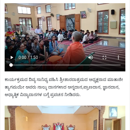
ಕಾರ್ಯಕ್ರಮದ ದಿವ್ಯ ಸಾನಿಧ್ಯ ವಹಿಸಿ ಶ್ರೀಶಾರದಾಶ್ರಮದ ಅಧ್ಯಕ್ಷರಾದ ಮಾತಾಜೀ
ತ್ಯಾಗಮಯೀ ಅವರು ನಾಲ್ಕು ದಾನಗಳಾದ ಅನ್ನದಾನ,ಪ್ರಾಣದಾನ, ಜ್ಞಾನದಾನ,
ಆಧ್ಯಾತ್ಮಿಕ ವಿದ್ಯಾದಾನಗಳ ಬಗ್ಗೆ ಪ್ರವಚನ ನೀಡಿದರು.