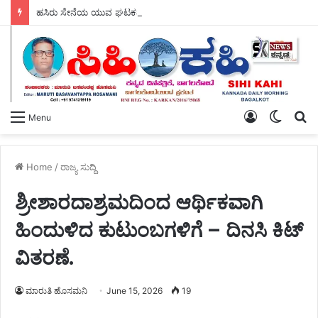
ಹಸಿರು ಸೇನೆಯ ಯುವ ಘಟಕದ ಅಧ್ಯಕ್ಷರಾಗಿ ಪ್ರಶಾಂತ ಭೂಸನೂರ ಆಯ್ಕೆ.
Log
Switch
S
Menu
In
skin
fo
Home
/
ರಾಜ್ಯ ಸುದ್ದಿ
ಶ್ರೀಶಾರದಾಶ್ರಮದಿಂದ ಆರ್ಥಿಕವಾಗಿ
ಹಿಂದುಳಿದ ಕುಟುಂಬಗಳಿಗೆ – ದಿನಸಿ ಕಿಟ್
ವಿತರಣೆ.
ಮಾರುತಿ ಹೊಸಮನಿ
June 15, 2026
19