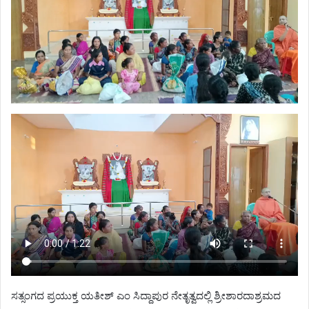
ಸತ್ಸಂಗದ ಪ್ರಯುಕ್ತ ಯತೀಶ್ ಎಂ ಸಿದ್ದಾಪುರ ನೇತೃತ್ವದಲ್ಲಿ ಶ್ರೀಶಾರದಾಶ್ರಮದ