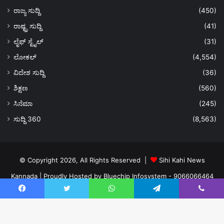
ರಾಜ್ಯ ಸುದ್ದಿ
(450)
ರಾಷ್ಟ್ರ ಸುದ್ದಿ
(41)
ಲೈಫ್ ಸ್ಟೈಲ್
(31)
ಲೋಕಲ್
(4,554)
ವಿದೇಶ ಸುದ್ದಿ
(36)
ಶಿಕ್ಷಣ
(560)
ಸಿನೆಮಾ
(245)
ಸುದ್ದಿ 360
(8,563)
© Copyright 2026, All Rights Reserved |
Sihi Kahi News
Kannada
| Proudly Hosted by
Bluechip Infosystem - 9066066464
About US
Privacy Policy
Ads Policy
Terms and Conditions
Facebook
Twitter
WhatsApp
Telegram
Viber
Contact Us