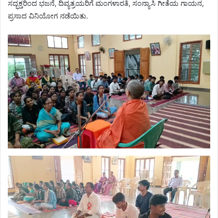
ಸದ್ಭಕ್ತರಿಂದ ಭಜನೆ, ದಿವ್ಯತ್ರಯರಿಗೆ ಮಂಗಳಾರತಿ, ಸಂನ್ಯಾಸಿ ಗೀತೆಯ ಗಾಯನ,
ಪ್ರಸಾದ ವಿನಿಯೋಗ ನಡೆಯಿತು.