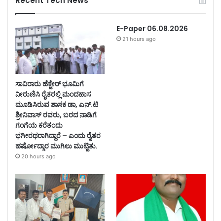
Recent Tech News
E-Paper 06.08.2026
21 hours ago
ಸಾವಿರಾರು ಹೆಕ್ಟೇರ್ ಭೂಮಿಗೆ
ನೀರುಣಿಸಿ ರೈತರಲ್ಲಿ ಮಂದಹಾಸ
ಮೂಡಿಸಿರುವ ಶಾಸಕ ಡಾ, ಎನ್.ಟಿ
ಶ್ರೀನಿವಾಸ್ ರವರು, ಬರದ ನಾಡಿಗೆ
ಗಂಗೆಯ ಕರೆತಂದು
ಭಗೀರಥರಾಗಿದ್ದಾರೆ – ಎಂದು ರೈತರ
ಹರ್ಷೋದ್ಗಾರ ಮುಗಿಲು ಮುಟ್ಟಿತು.
20 hours ago