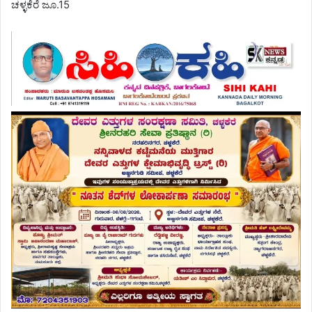
ಚಳ್ಳಕೆರೆ ಜೂ.15