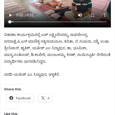
ವಿತರಣಾ ಕಾರ್ಯಕ್ರಮದಲ್ಲಿ ಎಚ್ ಲಕ್ಷ್ಮೀದೇವಮ್ಮ, ರಾಘವೇಂದ್ರ,
ವನಜಾಕ್ಷಿ,ಪಿ.ಎಸ್ ಮಾಣಿಕ್ಯ ಸತ್ಯನಾರಾಯಣ, ಕವಿತಾ, ಬಿ.ಸುಮನಾ, ರಶ್ಮಿ, ಉಷಾ
ಶ್ರೀನಿವಾಸ್, ಹೃತಿಕ್, ಯತೀಶ್ ಎಂ ಸಿದ್ದಾಪುರ, ಡಾ, ಭೂಮಿಕಾ,
ಮಾನ್ಯ,ಸಂತೋಷ್, ಡಿ.ಕಾವೇರಿ, ಮಂಜುಳಮ್ಮ, ಕಿರಣ್, ಸಾಯಿಸ್ಪೂರ್ತಿ ಸೇರಿದಂತೆ
ವಿದ್ಯಾರ್ಥಿಗಳು ಭಾಗವಹಿಸಿದ್ದರು.
ವರದಿ-ಯತೀಶ್ ಎಂ ಸಿದ್ದಾಪುರ, ಚಳ್ಳಕೆರೆ.
Share this:
Facebook
X
Like this: