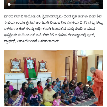
ನಗರದ ವಾಸವಿ ಕಾಲೋನಿಯ ಶ್ರೀಶಾರದಾಶ್ರಮ ದಿಂದ ಪ್ರತಿ ತಿಂಗಳು ಜೀವ ಶಿವ
ಸೇವೆಯ ಕಾರ್ಯಕ್ರಮದ ಅಂಗವಾಗಿ ನೀಡುವ ದಿನ ಬಳಕೆಯ ದಿನಸಿ ವಸ್ತುಗಳನ್ನು
ಒಳಗೊಂಡ ಕಿಟ್ ಗಳನ್ನು ಆರ್ಥಿಕವಾಗಿ ಹಿಂದುಳಿದ ಮತ್ತು ಚಿಂದಿ ಆಯುವ
ಇಪ್ಪತ್ತೆರಡು ಕುಟುಂಬಗಳ ಮಹಿಳೆಯರಿಗೆ ಆಶ್ರಮದ ದೇವಸ್ಥಾನದಲ್ಲಿ ಪೂಜೆ,
ಪ್ರಾರ್ಥನೆ, ಆರತಿಯೊಂದಿಗೆ ವಿತರಿಸಲಾಯಿತು.