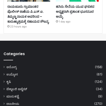
ರಾಯಚೂರು ಗ್ರಾಮಾಂತರ
ಹಸಿರು ಸೇನೆಯ ಯುವ ಘಟಕದ
ಪೊಲೀಸ್ ಠಾಣೆಯ ಪಿ.ಎಸ್.ಐ.
ಅಧ್ಯಕ್ಷರಾಗಿ ಪ್ರಶಾಂತ ಭೂಸನೂರ
ತಿಮ್ಮಣ್ಣ ನಾಯಕ ಅವರಿಂದ –
ಆಯ್ಕೆ.
ಕಾರುಣ್ಯಾಶ್ರಮಕ್ಕೆ ಸಹಾಯದ ಸೌಜನ್ಯ.
1 day ago
23 hours ago
Categories
ಆರೋಗ್ಯ
(158)
ಉದ್ಯೋಗ
(61)
ಕೃಷಿ
(124)
ಟೆಕ್ನಾಲಜಿ ಅಪ್ಡೇಟ್
(34)
ಮಾರುಕಟ್ಟೆ
(9)
ರಾಜಕೀಯ
(270)