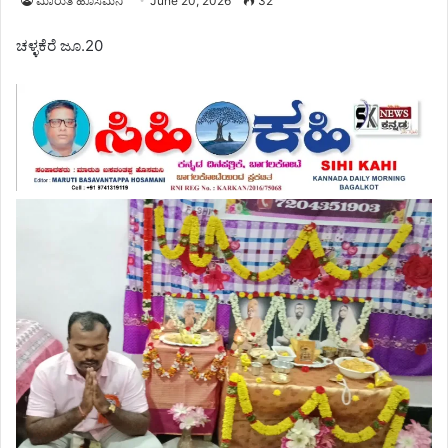
ಮಾರುತಿ ಹೊಸಮನಿ
June 20, 2026
32
ಚಳ್ಳಕೆರೆ ಜೂ.20