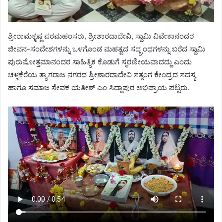
ಶ್ರೀರಾಮಕೃಷ್ಣ ಪರಮಹಂಸರು, ಶ್ರೀಶಾರದಾದೇವಿ, ಸ್ವಾಮಿ ವಿವೇಕಾನಂದರ
ಜೀವನ-ಸಂದೇಶಗಳನ್ನು ಒಳಗೊಂಡ ಮಹತ್ವದ ಸದ್ಗ್ರಂಥಗಳನ್ನು ಬರೆದ ಸ್ವಾಮಿ
ಪುರುಷೋತ್ತಮಾನಂದರ ಸಾಹಿತ್ಯಿಕ ಕೊಡುಗೆ ಸ್ಮರಣೀಯವಾದದ್ದು ಎಂದು
ಚಳ್ಳಕೆರೆಯ ತ್ಯಾಗರಾಜ ನಗರದ ಶ್ರೀಶಾರದಾದೇವಿ ಸತ್ಸಂಗ ಕೇಂದ್ರದ ಸದಸ್ಯ
ಹಾಗೂ ಸಮಾಜ ಸೇವಕ ಯತೀಶ್ ಎಂ ಸಿದ್ದಾಪುರ ಅಭಿಪ್ರಾಯ ಪಟ್ಟರು.