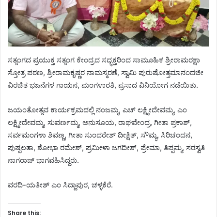
ಸತ್ಸಂಗದ ಪ್ರಯುಕ್ತ ಸತ್ಸಂಗ ಕೇಂದ್ರದ ಸದ್ಭಕ್ತರಿಂದ ಸಾಮೂಹಿಕ ಶ್ರೀರಾಮರಕ್ಷಾ
ಸ್ತೋತ್ರ ಪಠಣ, ಶ್ರೀರಾಮಕೃಷ್ಣರ ನಾಮಸ್ಮರಣೆ, ಸ್ವಾಮಿ ಪುರುಷೋತ್ತಮಾನಂದಜೀ
ವಿರಚಿತ ಭಜನೆಗಳ ಗಾಯನ, ಮಂಗಳಾರತಿ, ಪ್ರಸಾದ ವಿನಿಯೋಗ ನಡೆಯಿತು.
ಜಯಂತೋತ್ಸವ ಕಾರ್ಯಕ್ರಮದಲ್ಲಿ ನಂಜಮ್ಮ, ಎಚ್ ಲಕ್ಷ್ಮೀದೇವಮ್ಮ, ಎಂ
ಲಕ್ಷ್ಮೀದೇವಮ್ಮ, ಸುವರ್ಣಮ್ಮ, ಅನುಸೂಯ, ರಾಘವೇಂದ್ರ, ಗೀತಾ ಪ್ರಕಾಶ್,
ಸರ್ವಮಂಗಳಾ ಶಿವಣ್ಣ, ಗೀತಾ ಸುಂದರೇಶ್ ದೀಕ್ಷಿತ್, ಸೌಮ್ಯ, ಸಿರಿಚಂದನ,
ಪುಷ್ಪಲತಾ, ಶೋಭಾ ರಮೇಶ್, ಪ್ರಮೀಳಾ ಜಗದೀಶ್, ಪ್ರೇಮಾ, ತಿಪ್ಪಮ್ಮ, ಸರಸ್ವತಿ
ನಾಗರಾಜ್ ಭಾಗವಹಿಸಿದ್ದರು.
ವರದಿ-ಯತೀಶ್ ಎಂ ಸಿದ್ದಾಪುರ, ಚಳ್ಳಕೆರೆ.
Share this: