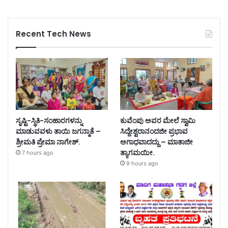
Recent Tech News
ಸೃಷ್ಟಿ-ಸ್ಥಿತಿ-ಸಂಹಾರಗಳನ್ನು
ಕುವೆಂಪು ಅವರ ಮೇಲೆ ಸ್ವಾಮಿ
ಮಾಡುವವಳು ತಾಯಿ ಜಗನ್ಮಾತೆ –
ಸಿದ್ದೇಶ್ವರಾನಂದಜೀ ಪ್ರಭಾವ
ಶ್ರೀಮತಿ ಪ್ರೇಮಾ ನಾಗೇಶ್‌.
ಅಗಾಧವಾದದ್ದು – ಮಾತಾಜೀ
ತ್ಯಾಗಮಯೀ.
7 hours ago
9 hours ago