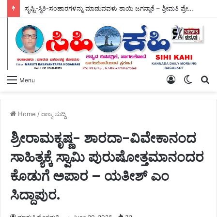
ಸೃಷ್ಟಿ-ಸ್ಥಿತಿ-ಸಂಹಾರಗಳನ್ನು ಮಾಡುವವಳು ತಾಯಿ ಜಗನ್ಮಾತೆ – ಶ್ರೀಮತಿ ಪ್ರೇಮಾ ನಾಗೇಶ್‌.
Log
Switch
S
Menu
In
skin
fo
Home
/
ರಾಜ್ಯ ಸುದ್ದಿ
ಶ್ರೀರಾಮಕೃಷ್ಣ- ಶಾರದಾ-ವಿವೇಕಾನಂದ
ಸಾಹಿತ್ಯಕ್ಕೆ ಸ್ವಾಮಿ ಪುರುಷೋತ್ತಮಾನಂದರ
ಕೊಡುಗೆ ಅಪಾರ – ಯತೀಶ್ ಎಂ
ಸಿದ್ದಾಪುರ.