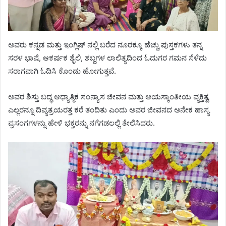
ಅವರು ಕನ್ನಡ ಮತ್ತು ಇಂಗ್ಲಿಷ್ ನಲ್ಲಿ ಬರೆದ ನೂರಕ್ಕೂ ಹೆಚ್ಚು ಪುಸ್ತಕಗಳು ತನ್ನ
ಸರಳ ಭಾಷೆ, ಆಕರ್ಷಕ ಶೈಲಿ, ಶಬ್ದಗಳ ಲಾಲಿತ್ಯದಿಂದ ಓದುಗರ ಗಮನ ಸೆಳೆದು
ಸರಾಗವಾಗಿ ಓದಿಸಿ ಕೊಂಡು ಹೋಗುತ್ತವೆ.
ಅವರ ಶಿಸ್ತು ಬದ್ಧ ಆಧ್ಯಾತ್ಮಿಕ ಸಂನ್ಯಾಸ ಜೀವನ ಮತ್ತು ಆಯಸ್ಕಾಂತೀಯ ವ್ಯಕ್ತಿತ್ವ
ಎಲ್ಲರನ್ನೂ ದಿವ್ಯತ್ರಯರತ್ತ ಕರೆ ತಂದಿತು ಎಂದು ಅವರ ಜೀವನದ ಅನೇಕ ಹಾಸ್ಯ
ಪ್ರಸಂಗಗಳನ್ನು ಹೇಳಿ ಭಕ್ತರನ್ನು ನಗೆಗಡಲಲ್ಲಿ ತೇಲಿಸಿದರು.