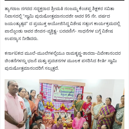
ತ್ಯಾಗರಾಜ ನಗರದ ಸದ್ಭಕ್ತರಾದ ಶ್ರೀಮತಿ ನಂಜಮ್ಮ ಕೆಂಚಪ್ಪ ಶಿಕ್ಷಕರ ಸವಿತಾ
ನಿವಾಸದಲ್ಲಿ “ಸ್ವಾಮಿ ಪುರುಷೋತ್ತಮಾನಂದಜೀ ಅವರ 95 ನೇ. ವರ್ಷದ
ಜಯಂತ್ಯುತ್ಸವ” ದ ಪ್ರಯುಕ್ತ ಆಯೋಜಿಸಿದ್ದ ವಿಶೇಷ ಸತ್ಸಂಗ ಕಾರ್ಯಕ್ರಮದಲ್ಲಿ
ಪಾಲ್ಗೊಂಡು ಅವರ ಜೀವನ-ವ್ಯಕ್ತಿತ್ವ- ಬರವಣಿಗೆ- ಸಾಧನೆಗಳ ಬಗ್ಗೆ ವಿಶೇಷ
ಉಪನ್ಯಾಸ ನೀಡಿದರು.
ಕರ್ನಾಟಕದ ಮೂಲೆ-ಮೂಲೆಗಳಲ್ಲಿಯೂ ರಾಮಕೃಷ್ಣ-ಶಾರದಾ-ವಿವೇಕಾನಂದರ
ಚಿಂತನೆಗಳನ್ನು ಭಜನೆ ಮತ್ತು ಪ್ರವಚನಗಳ ಮೂಲಕ ಪಸರಿಸಿದ ಕೀರ್ತಿ ಸ್ವಾಮಿ
ಪುರುಷೋತ್ತಮಾನಂದರಿಗೆ ಸಲ್ಲುತ್ತದೆ.