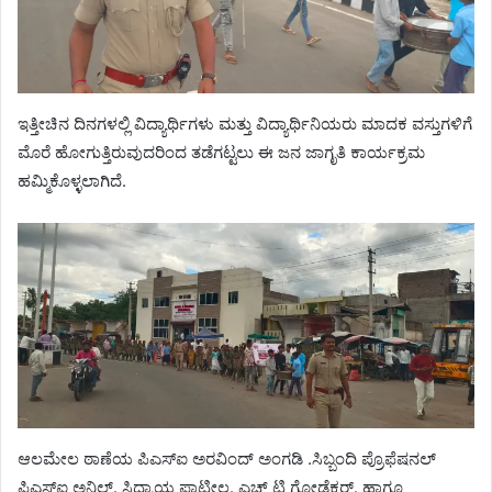
ಇತ್ತೀಚಿನ ದಿನಗಳಲ್ಲಿ ವಿದ್ಯಾರ್ಥಿಗಳು ಮತ್ತು ವಿದ್ಯಾರ್ಥಿನಿಯರು ಮಾದಕ ವಸ್ತುಗಳಿಗೆ
ಮೊರೆ ಹೋಗುತ್ತಿರುವುದರಿಂದ ತಡೆಗಟ್ಟಲು ಈ ಜನ ಜಾಗೃತಿ ಕಾರ್ಯಕ್ರಮ
ಹಮ್ಮಿಕೊಳ್ಳಲಾಗಿದೆ.
ಆಲಮೇಲ ಠಾಣೆಯ ಪಿಎಸ್ಐ ಅರವಿಂದ್ ಅಂಗಡಿ .ಸಿಬ್ಬಂದಿ ಪ್ರೊಫೆಷನಲ್
ಪಿಎಸ್ಐ ಅನಿಲ್. ಸಿದ್ರಾಯ ಪಾಟೀಲ. ಎಚ್ ಟಿ ಗೋಡೆಕರ್. ಹಾಗೂ