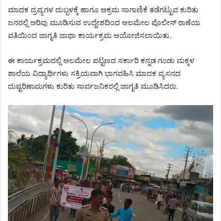
ಮಾದಕ ದ್ರವ್ಯಗಳ ದುಬ್ಬಳಕ್ಕೆ ಹಾಗೂ ಅಕ್ರಮ ಸಾಗಾಣಿಕೆ ತಡೆಗಟ್ಟುವ ಕುರಿತು
ಜನರಲ್ಲಿ ಅರಿವು ಮೂಡಿಸುವ ಉದ್ದೇಶದಿಂದ ಆಲಮೇಲ ಪೊಲೀಸ್ ಠಾಣೆಯ
ವತಿಯಿಂದ ಜಾಗೃತಿ ಜಾಥಾ ಕಾರ್ಯಕ್ರಮ ಆಯೋಜಿಸಲಾಯಿತು.
ಈ ಕಾರ್ಯಕ್ರಮದಲ್ಲಿ ಆಲಮೇಲ ಪಟ್ಟಣದ ಸರ್ಕಾರಿ ಕನ್ನಡ ಗಂಡು ಮಕ್ಕಳ
ಶಾಲೆಯ ವಿದ್ಯಾರ್ಥಿಗಳು ಸಕ್ರಿಯವಾಗಿ ಭಾಗವಹಿಸಿ ಮಾದಕ ವ್ಯಸನದ
ದುಷ್ಟರಿಣಾಮಗಳು ಕುರಿತು ಸಾರ್ವಜನಿಕರಲ್ಲಿ ಜಾಗೃತಿ ಮೂಡಿಸಿದರು.