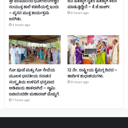
ಶ್ರೀ ಪರಮಾನಂದ ಭೋಗಲಿಂಗೇಶ್ವರ
ಜನ ಹಿತಕ್ಕಾಗಿ ರೈತರ ಹಿತಕ್ಕಾಗಿ ಕೆಲಸ
ಸಂಯುಕ್ತ ಶಾಲೆ ಕಡಣಿಯಲ್ಲಿ ಇಂದು
ಮಾಡುತ್ತಿದ್ದೇನೆ – ಕೆ.ಜೆ ಜಾರ್ಜ್.
– ವ್ಯಸನ ಮುಕ್ತ ಕಾರ್ಯಕ್ರಮ
6 hours ago
ಜರಗಿತು.
4 hours ago
ಗೋ ಪೂಜೆ ಮತ್ತು ಗೋ ಸೇವೆಯ
12 ನೇ. ರಾಷ್ಟ್ರೀಯ ಕೈಮಗ್ಗ ದಿನದ –
ಮೂಲಕ ಭಾರತೀಯ ಸನಾತನ
ಹಾರ್ದಿಕ ಶುಭಾಶಯಗಳು.
ಸಂಸ್ಕೃತಿಯ ಉಳಿವಿಗೆ ಭದ್ರವಾದ
9 hours ago
ಅಡಿಪಾಯ ಹಾಕಲಾಗಿದೆ – ಸ್ವಾಮಿ
ಜಪಾನಂದಜೀ ಮಹಾರಾಜ್ ಮೆಚ್ಚುಗೆ.
7 hours ago