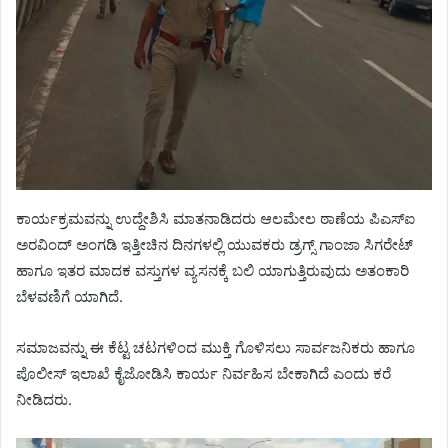
ಕಾರ್ಯಕ್ರಮವನ್ನು ಉದ್ದೇಶಿಸಿ ಮಾತನಾಡಿದರು ಆಲಮೇಲ ಠಾಣೆಯ ಪಿಎಸ್ಐ
ಅರವಿಂದ್ ಅಂಗಡಿ ಇತ್ತೀಚಿನ ದಿನಗಳಲ್ಲಿ ಯುವಕರು ಡ್ರಗ್ಸ್ ಗಾಂಜಾ ಸಿಗರೇಟ್
ಹಾಗೂ ಇತರ ಮಾದಕ ವಸ್ತುಗಳ ವ್ಯಸನಕ್ಕೆ ಬಲಿ ಯಾಗುತ್ತಿರುವುದು ಅತಂಕಾರಿ
ಬೆಳವಣಿಗೆ ಯಾಗಿದೆ.
ಸಮಾಜವನ್ನು ಈ ಕೆಟ್ಟ ಚಟಗಳಿಂದ ಮುಕ್ತಿ ಗೊಳಿಸಲು ಸಾರ್ವಜನಿಕರು ಹಾಗೂ
ಪೊಲೀಸ್ ಇಲಾಖೆ ಕೈಜೋಡಿಸಿ ಕಾರ್ಯ ನಿರ್ವಹಿಸ ಬೇಕಾಗಿದೆ ಎಂದು ಕರೆ
ನೀಡಿದರು.