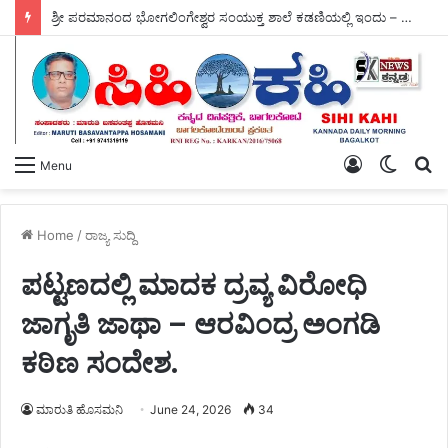
ಶ್ರೀ ಪರಮಾನಂದ ಭೋಗಲಿಂಗೇಶ್ವರ ಸಂಯುಕ್ತ ಶಾಲೆ ಕಡಣಿಯಲ್ಲಿ ಇಂದು – ವ್ಯಸನ ಮುಕ್ತ ಕಾರ್ಯಕ್ರಮ ಜರಗಿತು.
Log
Switch
S
Menu
In
skin
fo
Home
/
ರಾಜ್ಯ ಸುದ್ದಿ
ಪಟ್ಟಣದಲ್ಲಿ ಮಾದಕ ದ್ರವ್ಯ ವಿರೋಧಿ
ಜಾಗೃತಿ ಜಾಥಾ – ಆರವಿಂದ್ರ ಅಂಗಡಿ
ಕಠಿಣ ಸಂದೇಶ.
ಮಾರುತಿ ಹೊಸಮನಿ
June 24, 2026
34