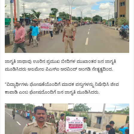
ಜಾಗೃತಿ ಜಾಥಾವು ಊರಿನ ಪ್ರಮುಖ ಬೀದಿಗಳ ಮುಖಾಂತರ ಜನ ಜಾಗೃತಿ
ಮೂಡಿಸಿದರು ಆಲಮೇಲ ಪಿಎಸ್ಐ ಅರವಿಂದ್ ಅಂಗಡಿ ನೇತೃತ್ವದಿಂದ.
“ವಿದ್ಯಾರ್ಥಿಗಳು ಘೋಷಣೆಯೊಂದಿಗೆ ಮಾದಕ ವಸ್ತುಗಳನ್ನು ನಿಷೇಧಿಸಿ ಜೀವ
ಕಾಪಾಡಿ ಎಂಬ ಘೋಷದೊಂದಿಗೆ ಜನ ಜಾಗೃತಿ ಮೂಡಿಸಿದರು.