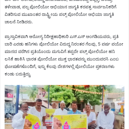
ತಳೇವಾಡ, ಪಲ್ಸ ಪೋಲಿಯೋ ಅಭಿಯಾನ ಜಾಗೃತಿ ಕರಪತ್ರ ಸಾರ್ವಜನಿಕರಿಗೆ
ವಿತರಿಸುವ ಮುಖಾಂತರ ರಾಷ್ಟ್ರೀಯ ಪಲ್ಸ್ ಪೋಲಿಯೋ ಅಭಿಯಾ ಜಾಗೃತಿ
ಚಾಲನೆ ನೀಡಿದರು.
ಪ್ರಾಸ್ತಾವಿಕವಾಗಿ ಆರೋಗ್ಯ ನಿರೀಕ್ಷಣಾಧಿಕಾರಿ ಎಸ್.ಎಸ್ ಅಂಗಡಿಯವರು, ಪ್ರತಿ
ಬಾರಿ ಎರಡು ಹನಿಗಳು ಪೋಲಿಯೋ ವಿರುದ್ಧ ನಿರಂತರ ಗೆಲವು, 5 ವರ್ಷ ವಯೋ
ಮಾನದ ವರೆಗಿನ ಪ್ರತಿಯೊಂದು ಮಗುವಿಗೆ ತಪ್ಪದೇ ಪಲ್ಸ್ ಪೋಲಿಯೋ ಹನಿ
ಲಸಿಕೆ ಹಾಕಿಸಿ ಭಾರತ ಪೋಲಿಯೋ ಮುಕ್ತ ಭಾರತವನ್ನು ಮುಂದುವರಸಿ ಎಂಬ
ಘೋಷಣೆಗಳೊಂದಿಗೆ, ಇನ್ನು ಕೆಲವು ದೇಶಗಳಲ್ಲಿ ಪೋಲಿಯೋ ಪ್ರಕರಣಗಳು
ಕಂಡು ಬರುತ್ತಿದ್ದು.