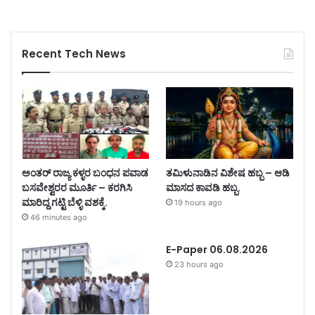
Recent Tech News
ಅಂತರ್ ರಾಜ್ಯ ಕಳ್ಳರ ಬಂಧನ ಪವಾಡ
ತಮಿಳುನಾಡಿನ ವಿಶೇಷ ಹಬ್ಬ – ಆಡಿ
ಬಸವೇಶ್ವರರ ಮೂರ್ತಿ – ಕರಗಿಸಿ
ಮಾಸದ ಕಾವಡಿ ಹಬ್ಬ.
ಮಾರಿದ್ದ ಗಟ್ಟಿ ಬೆಳ್ಳಿ ವಶಕ್ಕೆ.
19 hours ago
46 minutes ago
E-Paper 06.08.2026
23 hours ago