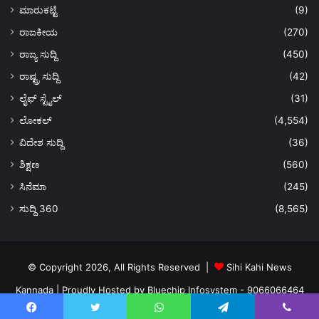
ಮಾರುಕಟ್ಟೆ
(9)
ರಾಜಕೀಯ
(270)
ರಾಜ್ಯ ಸುದ್ದಿ
(450)
ರಾಷ್ಟ್ರ ಸುದ್ದಿ
(42)
ಲೈಫ್ ಸ್ಟೈಲ್
(31)
ಲೋಕಲ್
(4,554)
ವಿದೇಶ ಸುದ್ದಿ
(36)
ಶಿಕ್ಷಣ
(560)
ಸಿನೆಮಾ
(245)
ಸುದ್ದಿ 360
(8,565)
© Copyright 2026, All Rights Reserved |
Sihi Kahi News
Kannada
| Proudly Hosted by
Bluechip Infosystem - 9066066464
About US
Privacy Policy
Ads Policy
Terms and Conditions