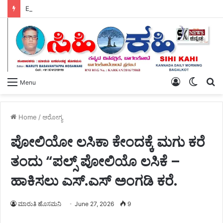
E-Paper 06.08.2026
Log
Switch
S
Menu
In
skin
fo
Home
/
ಆರೋಗ್ಯ
ಪೋಲಿಯೋ ಲಸಿಕಾ ಕೇಂದಕ್ಕೆ ಮಗು ಕರೆ
ತಂದು “ಪಲ್ಸ್ ಪೋಲಿಯೊ ಲಸಿಕೆ –
ಹಾಕಿಸಲು ಎಸ್.ಎಸ್ ಅಂಗಡಿ ಕರೆ.
ಮಾರುತಿ ಹೊಸಮನಿ
June 27, 2026
9