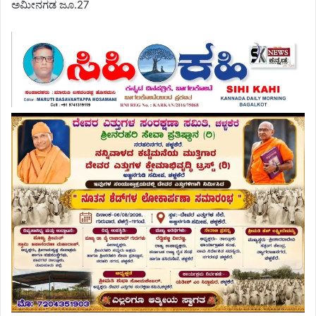
ಅಮೀನಗಡ ಜೂ.27