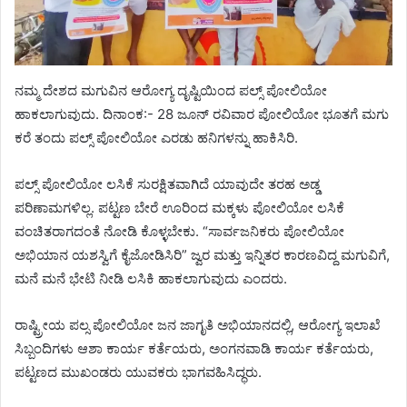
ನಮ್ಮ ದೇಶದ ಮಗುವಿನ ಆರೋಗ್ಯ ದೃಷ್ಟಿಯಿಂದ ಪಲ್ಸ್ ಪೋಲಿಯೋ
ಹಾಕಲಾಗುವುದು. ದಿನಾಂಕ:- 28 ಜೂನ್ ರವಿವಾರ ಪೋಲಿಯೋ ಭೂತಗೆ ಮಗು
ಕರೆ ತಂದು ಪಲ್ಸ್ ಪೋಲಿಯೋ ಎರಡು ಹನಿಗಳನ್ನು ಹಾಕಿಸಿರಿ.
ಪಲ್ಸ್ ಪೋಲಿಯೋ ಲಸಿಕೆ ಸುರಕ್ಷಿತವಾಗಿದೆ ಯಾವುದೇ ತರಹ ಅಡ್ಡ
ಪರಿಣಾಮಗಳಿಲ್ಲ. ಪಟ್ಟಣ ಬೇರೆ ಊರಿಂದ ಮಕ್ಕಳು ಪೋಲಿಯೋ ಲಸಿಕೆ
ವಂಚಿತರಾಗದಂತೆ ನೋಡಿ ಕೊಳ್ಳಬೇಕು. “ಸಾರ್ವಜನಿಕರು ಪೋಲಿಯೋ
ಅಭಿಯಾನ ಯಶಸ್ವಿಗೆ ಕೈಜೋಡಿಸಿರಿ” ಜ್ವರ ಮತ್ತು ಇನ್ನಿತರ ಕಾರಣವಿದ್ದ ಮಗುವಿಗೆ,
ಮನೆ ಮನೆ ಭೇಟಿ ನೀಡಿ ಲಸಿಕಿ ಹಾಕಲಾಗುವುದು ಎಂದರು.
ರಾಷ್ಟ್ರೀಯ ಪಲ್ಸ ಪೋಲಿಯೋ ಜನ ಜಾಗೃತಿ ಅಭಿಯಾನದಲ್ಲಿ, ಆರೋಗ್ಯ ಇಲಾಖೆ
ಸಿಬ್ಬಂದಿಗಳು ಆಶಾ ಕಾರ್ಯ ಕರ್ತೆಯರು, ಅಂಗನವಾಡಿ ಕಾರ್ಯ ಕರ್ತೆಯರು,
ಪಟ್ಟಣದ ಮುಖಂಡರು ಯುವಕರು ಭಾಗವಹಿಸಿದ್ಧರು.