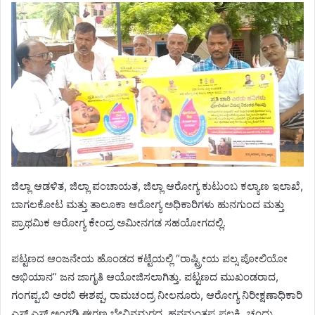
ಜಿಲ್ಲಾ ಆಡಳಿತ, ಜಿಲ್ಲಾ ಪಂಚಾಯತ, ಜಿಲ್ಲಾ ಆರೋಗ್ಯ ಕುಟುಂಬ ಕಲ್ಯಾಣ ಇಲಾಖೆ,
ಬಾಗಲಕೋಟ ಮತ್ತು ತಾಲೂಕಾ ಆರೋಗ್ಯ ಅಧಿಕಾರಿಗಳು ಹುನಗುಂದ ಮತ್ತು
ಪ್ರಾಥಮಿಕ ಆರೋಗ್ಯ ಕೇಂದ್ರ ಅಮೀನಗಡ ಸಹಯೋಗದಲ್ಲಿ.
ಪಟ್ಟಣದ ಆಂಜನೇಯ ಹೊಂಡದ ಕಟ್ಟೆಯಲ್ಲಿ “ರಾಷ್ಟ್ರೀಯ ಪಲ್ಸ ಪೋಲಿಯೋ
ಅಭಿಯಾನ” ಜನ ಜಾಗೃತಿ ಆಯೋಜಿಸಲಾಗಿತ್ತು. ಪಟ್ಟಣದ ಮುಖಂಡರಾದ,
ಗಂಗಪ್ಪ.ಬಿ ಅರಬಿ ಈಶಪ್ಪ, ರಾಮಚಂದ್ರ ನೀಲನೂರು, ಆರೋಗ್ಯ ನಿರೀಕ್ಷಣಾಧಿಕಾರಿ
ಎಸ್ ಎಸ್ ಅಂಗಡಿ,ಈರಣ್ಣ ಬೇವಿನಮರದ, ಹನಮಂತಪ್ಪ ಪಲ್ಲಕ್ಕಿ, ಚಂದ್ರು