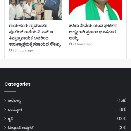
ರಾಯಚೂರು ಗ್ರಾಮಾಂತರ
ಹಸಿರು ಸೇನೆಯ ಯುವ ಘಟಕದ
ಪೊಲೀಸ್ ಠಾಣೆಯ ಪಿ.ಎಸ್.ಐ.
ಅಧ್ಯಕ್ಷರಾಗಿ ಪ್ರಶಾಂತ ಭೂಸನೂರ
ತಿಮ್ಮಣ್ಣ ನಾಯಕ ಅವರಿಂದ –
ಆಯ್ಕೆ.
ಕಾರುಣ್ಯಾಶ್ರಮಕ್ಕೆ ಸಹಾಯದ ಸೌಜನ್ಯ.
21 hours ago
20 hours ago
Categories
ಆರೋಗ್ಯ
(158)
ಉದ್ಯೋಗ
(61)
ಕೃಷಿ
(124)
ಟೆಕ್ನಾಲಜಿ ಅಪ್ಡೇಟ್
(34)