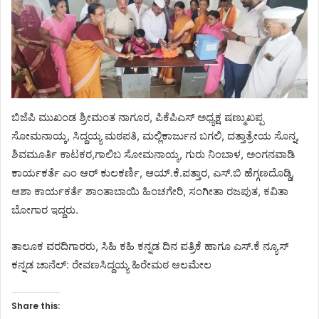
ಬಿಜೆಪಿ ಮುಖಂಡ ಶ್ರೀಮಂತ ನಾಗೂರ, ಪಿಕೆಪಿಎಸ್ ಅಧ್ಯಕ್ಷ ಷಣ್ಮುಖಪ್ಪ
ಸೋಮನಾಯ್ಕ, ಸಿದ್ದಯ್ಯ ಮಠಪತಿ, ಮಲ್ಲಿಕಾರ್ಜುನ ಬಗಲಿ, ದತ್ತಾತ್ರೇಯ ಸೊನ್ನ,
ಶಿವಮೂರ್ತಿ ಕಾಟಕರ,ಗಾಲಿಬ ಸೋಮನಾಯ್ಕ, ಗುರು ನಿಂಬಾಳ, ಅಂಗನವಾಡಿ
ಕಾರ್ಯಕರ್ತೆ ಎಂ ಆರ್ ಕುಲಕರ್ಣಿ, ಆಯ್.ಕೆ.ಪತ್ತಾರ, ಎಸ್.ಬಿ ಹೆಗ್ಗಣದೊಡ್ಡಿ,
ಆಶಾ ಕಾರ್ಯಕರ್ತೆ ಶಾಂತಾಬಾಯಿ ಹಿಂಚಗೇರಿ, ಸಂಗೀತಾ ರಜಪುತ, ಕವಿತಾ
ಬೋಗಾರ ಇದ್ದರು.
ತಾಲೂಕ ವರದಿಗಾರರು, ಸಿಹಿ ಕಹಿ ಕನ್ನಡ ದಿನ ಪತ್ರಿಕೆ ಹಾಗೂ ಎಸ್.ಕೆ ನ್ಯೂಸ್
ಕನ್ನಡ ಚಾನೆಲ್: ರೇವಣಸಿದ್ದಯ್ಯ ಹಿರೇಮಠ ಆಲಮೇಲ
Share this: