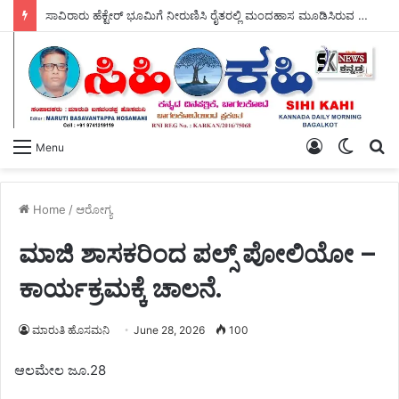
ಸಾವಿರಾರು ಹೆಕ್ಟೇರ್ ಭೂಮಿಗೆ ನೀರುಣಿಸಿ ರೈತರಲ್ಲಿ ಮಂದಹಾಸ ಮೂಡಿಸಿರುವ ಶಾಸಕ ಡಾ, ಎನ್.ಟಿ ಶ್ರೀನಿವಾಸ್ ರವರು, ಬರದ ನಾಡಿಗೆ ಗಂಗೆಯ ಕರೆತಂದು ಭಗೀರಥರಾಗಿದ್ದಾರೆ – ಎಂದು ರೈತರ ಹರ್ಷೋದ್ಗಾರ ಮುಗಿಲು ಮುಟ್ಟಿತು.
Log
Switch
S
Menu
In
skin
fo
Home
/
ಆರೋಗ್ಯ
ಮಾಜಿ ಶಾಸಕರಿಂದ ಪಲ್ಸ್ ಪೋಲಿಯೋ –
ಕಾರ್ಯಕ್ರಮಕ್ಕೆ ಚಾಲನೆ.
ಮಾರುತಿ ಹೊಸಮನಿ
June 28, 2026
100
ಆಲಮೇಲ ಜೂ.28