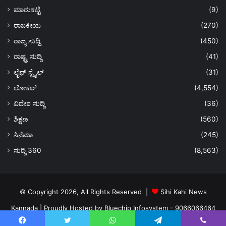
ಮಾರುಕಟ್ಟೆ
(9)
ರಾಜಕೀಯ
(270)
ರಾಜ್ಯ ಸುದ್ದಿ
(450)
ರಾಷ್ಟ್ರ ಸುದ್ದಿ
(41)
ಲೈಫ್ ಸ್ಟೈಲ್
(31)
ಲೋಕಲ್
(4,554)
ವಿದೇಶ ಸುದ್ದಿ
(36)
ಶಿಕ್ಷಣ
(560)
ಸಿನೆಮಾ
(245)
ಸುದ್ದಿ 360
(8,563)
© Copyright 2026, All Rights Reserved |
Sihi Kahi News
Kannada
| Proudly Hosted by
Bluechip Infosystem - 9066066464
About US
Privacy Policy
Ads Policy
Terms and Conditions