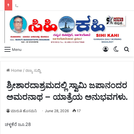
ಚಟ್ಟೇಕಂಬದಲ್ಲಿ ಕಣಜನಹಳ್ಳಿ ನಾಗರಾಜ್ ಅವರ – ಬಯಲು ಸೀಮೆಯ ಬೆಳಗು ಗ್ರಂಥ ಬಿಡುಗಡೆ.
Log
Switch
S
Menu
In
skin
fo
Home
/
ರಾಜ್ಯ ಸುದ್ದಿ
ಶ್ರೀಶಾರದಾಶ್ರಮದಲ್ಲಿ ಸ್ವಾಮಿ ಜಪಾನಂದರ
ಅಮರನಾಥ – ಯಾತ್ರೆಯ ಅನುಭವಗಳು.
ಮಾರುತಿ ಹೊಸಮನಿ
June 28, 2026
17
ಚಳ್ಳಕೆರೆ ಜೂ.28