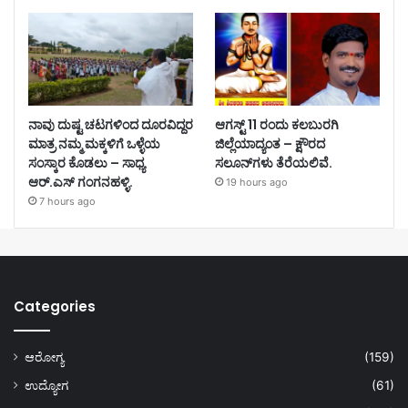
ನಾವು ದುಷ್ಟ ಚಟಗಳಿಂದ ದೂರವಿದ್ದರ
ಆಗಸ್ಟ್ 11 ರಂದು ಕಲಬುರಗಿ
ಮಾತ್ರ ನಮ್ಮ ಮಕ್ಕಳಿಗೆ ಒಳ್ಳೆಯ
ಜಿಲ್ಲೆಯಾದ್ಯಂತ – ಕ್ಷೌರದ
ಸಂಸ್ಕಾರ ಕೊಡಲು – ಸಾಧ್ಯ
ಸಲೂನ್‌ಗಳು ತೆರೆಯಲಿವೆ.
ಆರ್.ಎಸ್ ಗಂಗನಹಳ್ಳಿ.
19 hours ago
7 hours ago
Categories
ಆರೋಗ್ಯ
(159)
ಉದ್ಯೋಗ
(61)