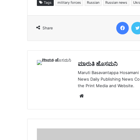
Tags
military forces
Russian
Russian news
Ukra
Face
Share
ಮಾರುತಿ ಹೊಸಮನಿ
Maruti Basavantappa Hosamani is
News Daily Publishing News C
the Print Media and Website.
Website