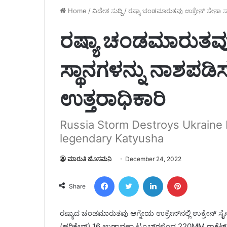
Home
/
ವಿದೇಶ ಸುದ್ದಿ
/
ರಷ್ಯಾ ಚಂಡಮಾರುತವು ಉಕ್ರೇನ್ ಸೇನಾ ಸ್ಥಾ
ರಷ್ಯಾ ಚಂಡಮಾರುತವು
ಸ್ಥಾನಗಳನ್ನು ನಾಶಪಡಿಸ
ಉತ್ತರಾಧಿಕಾರಿ
Russia Storm Destroys Ukraine Mi
legendary Katyusha
ಮಾರುತಿ ಹೊಸಮನಿ
December 24, 2022
Facebook
Twitter
LinkedIn
Pinterest
Share
ರಷ್ಯಾದ ಚಂಡಮಾರುತವು ಆಗ್ನೇಯ ಉಕ್ರೇನ್‌ನಲ್ಲಿ ಉಕ್ರೇನ್ 
(ಹರಿಕೇನ್) 16 ಉಡಾವಣಾ ಟ್ಯೂಬ್‌ಗಳಿಂದ 220MM ರಾಕೆಟ್‌ಗ