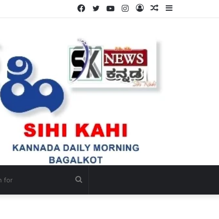
Facebook
Twitter
YouTube
Instagram
Log
Random
Sidebar
ಳ್ಳಿ.
In
Article
Search
for