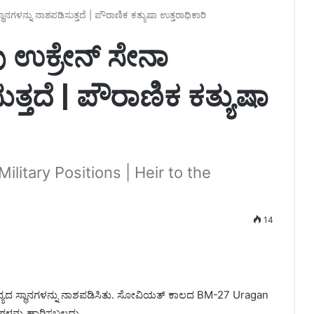
ನಗಳನ್ನು ನಾಶಪಡಿಸುತ್ತದೆ | ಪೌರಾಣಿಕ ಕತ್ಯುಷಾ ಉತ್ತರಾಧಿಕಾರಿ
 ಉಕ್ರೇನ್ ಸೇನಾ
ುತ್ತದೆ | ಪೌರಾಣಿಕ ಕತ್ಯುಷಾ
litary Positions | Heir to the
14
ಸೈನ್ಯದ ಸ್ಥಾನಗಳನ್ನು ನಾಶಪಡಿಸಿತು. ಸೋವಿಯತ್ ಕಾಲದ BM-27 Uragan
ಳನ್ನು ಹಾರಿಸಬಲ್ಲದು.