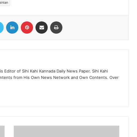
inian
book
Twitter
LinkedIn
Pinterest
Share via Email
Print
 Editor of Sihi Kahi Kannada Daily News Paper. Sihi Kahi
ontents from His Own News Network and Own Contents. Over