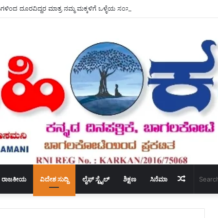
ಗಳಿಂದ ದೂರವಿದ್ದರ ಮಾತ್ರ ನಮ್ಮ ಮಕ್ಕಳಿಗೆ ಒಳ್ಳೆಯ ಸಂಸ್ಕಾರ ಕೊಡಲು – ಸಾಧ್ಯ ಆರ್.ಎಸ್ ಗಂಗನಹ
Random
ರಾಜಕೀಯ
ವಿದೇಶ ಸುದ್ದಿ
ಲೈಫ್ ಸ್ಟೈಲ್
ಶಿಕ್ಷಣ
ಸಿನೆಮಾ
Article