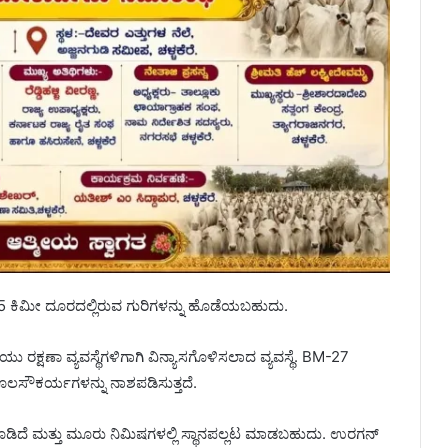
ು 35 ಕಿಮೀ ದೂರದಲ್ಲಿರುವ ಗುರಿಗಳನ್ನು ಹೊಡೆಯಬಹುದು.
ಯು ರಕ್ಷಣಾ ವ್ಯವಸ್ಥೆಗಳಿಗಾಗಿ ವಿನ್ಯಾಸಗೊಳಿಸಲಾದ ವ್ಯವಸ್ಥೆ. BM-27
ೌಕರ್ಯಗಳನ್ನು ನಾಶಪಡಿಸುತ್ತದೆ.
ಿದೆ ಮತ್ತು ಮೂರು ನಿಮಿಷಗಳಲ್ಲಿ ಸ್ಥಾನಪಲ್ಲಟ ಮಾಡಬಹುದು. ಉರಗನ್