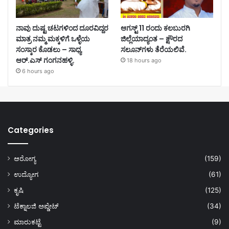
ನಾವು ದುಷ್ಟ ಚಟಗಳಿಂದ ದೂರವಿದ್ದರ
ಆಗಸ್ಟ್ 11 ರಂದು ಕಲಬುರಗಿ
ಮಾತ್ರ ನಮ್ಮ ಮಕ್ಕಳಿಗೆ ಒಳ್ಳೆಯ
ಜಿಲ್ಲೆಯಾದ್ಯಂತ – ಕ್ಷೌರದ
ಸಂಸ್ಕಾರ ಕೊಡಲು – ಸಾಧ್ಯ
ಸಲೂನ್‌ಗಳು ತೆರೆಯಲಿವೆ.
ಆರ್.ಎಸ್ ಗಂಗನಹಳ್ಳಿ.
18 hours ago
6 hours ago
Categories
ಆರೋಗ್ಯ
(159)
ಉದ್ಯೋಗ
(61)
ಕೃಷಿ
(125)
ಟೆಕ್ನಾಲಜಿ ಅಪ್ಡೇಟ್
(34)
ಮಾರುಕಟ್ಟೆ
(9)