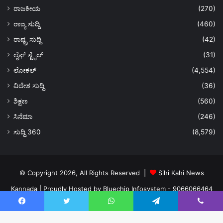
ರಾಜಕೀಯ
(270)
ರಾಜ್ಯ ಸುದ್ದಿ
(460)
ರಾಷ್ಟ್ರ ಸುದ್ದಿ
(42)
ಲೈಫ್ ಸ್ಟೈಲ್
(31)
ಲೋಕಲ್
(4,554)
ವಿದೇಶ ಸುದ್ದಿ
(36)
ಶಿಕ್ಷಣ
(560)
ಸಿನೆಮಾ
(246)
ಸುದ್ದಿ 360
(8,579)
© Copyright 2026, All Rights Reserved |
Sihi Kahi News
Kannada
| Proudly Hosted by
Bluechip Infosystem - 9066066464
About US
Privacy Policy
Ads Policy
Terms and Conditions
Facebook
Twitter
WhatsApp
Telegram
Viber
Contact Us