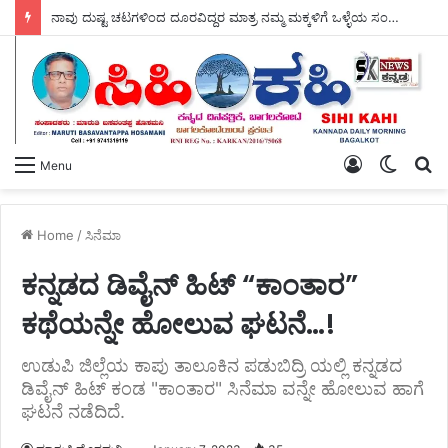
ನಾವು ದುಷ್ಟ ಚಟಗಳಿಂದ ದೂರವಿದ್ದರ ಮಾತ್ರ ನಮ್ಮ ಮಕ್ಕಳಿಗೆ ಒಳ್ಳೆಯ ಸಂಸ್ಕಾರ ಕೊಡಲು – ಸಾಧ್ಯ ಆರ್.ಎಸ್ ಗಂಗನಹಳ್ಳಿ.
Log
Switch
S
Menu
In
skin
fo
Home
/
ಸಿನೆಮಾ
ಕನ್ನಡದ ಡಿವೈನ್ ಹಿಟ್ “ಕಾಂತಾರ”
ಕಥೆಯನ್ನೇ ಹೋಲುವ ಘಟನೆ…!
ಉಡುಪಿ ಜಿಲ್ಲೆಯ ಕಾಪು ತಾಲೂಕಿನ ಪಡುಬಿದ್ರಿ ಯಲ್ಲಿ ಕನ್ನಡದ
ಡಿವೈನ್ ಹಿಟ್ ಕಂಡ "ಕಾಂತಾರ" ಸಿನೆಮಾ ವನ್ನೇ ಹೋಲುವ ಹಾಗೆ
ಘಟನೆ ನಡೆದಿದೆ.