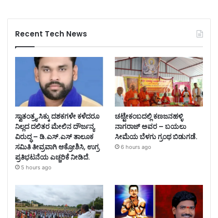
Recent Tech News
ಸ್ವಾತಂತ್ರ್ಯ ಸಿಕ್ಕು ದಶಕಗಳೇ ಕಳೆದರೂ
ಚಟ್ಟೇಕಂಬದಲ್ಲಿ ಕಣಜನಹಳ್ಳಿ
ನಿಲ್ಲದ ದಲಿತರ ಮೇಲಿನ ದೌರ್ಜನ್ಯ
ನಾಗರಾಜ್ ಅವರ – ಬಯಲು
ವಿರುದ್ಧ – ಡಿ.ಎಸ್.ಎಸ್ ತಾಲೂಕ
ಸೀಮೆಯ ಬೆಳಗು ಗ್ರಂಥ ಬಿಡುಗಡೆ.
ಸಮಿತಿ ತೀವ್ರವಾಗಿ ಆಕ್ರೋಶಿಸಿ, ಉಗ್ರ
6 hours ago
ಪ್ರತಿಭಟನೆಯ ಎಚ್ಚರಿಕೆ ನೀಡಿದೆ.
5 hours ago