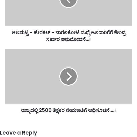
ಆಲಮಟ್ಟಿ - ಹೇರಕಲ್ - ಬಾಗಲಕೋಟೆ ಮಧ್ಯೆ ಜಲಸಾರಿಗೆಗೆ ಕೇಂದ್ರ
ಸರ್ಕಾರ ಅನುಮೋದನೆ...!
ರಾಜ್ಯದಲ್ಲಿ 2500 ಶಿಕ್ಷಕರ ನೇಮಕಾತಿಗೆ ಅಧಿಸೂಚನೆ....!
Leave a Reply