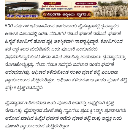
500 ವರ್ಷಗಳ ಇತಿಹಾಸವಿರುವ ಜಾರಂದಾಯ ದೈವಸ್ಥಾನದಲ್ಲಿ ದೈವಸ್ಥಾನದ
ಆಡಳಿತ ವಿಚಾರದಲ್ಲಿ ಎರಡು ಸಮಿತಿಗಳ ನಡುವೆ ಘರ್ಷಣೆ ನಡೆದಿದೆ. ಘರ್ಷಣೆ
ಹಿನ್ನೆಲೆ ಕೋರ್ಟಿಗೆ ಹೋದ ವ್ಯಕ್ತಿ ಆಕಸ್ಮಿಕವಾಗಿ ಸಾವನ್ನಪ್ಪಿದ್ದಾನೆ. ಕೋರ್ಟಿನಿಂದ
ತಡೆ ಆಜ್ಞೆ ತಂದ ಮರುದಿನವೇ ಜಯ ಪೂಜಾರಿ ಎಂಬುವವರು
ನಿಧನರಾಗಿದ್ದಾರೆ.ಬಂಟ ಸೇವಾ ಸಮಿತಿ ಪಡುಹಿತ್ಲು ಜಾರಂದಾಯ ದೈವಸ್ಥಾನವನ್ನು
ನೋಡಿಕೊಳ್ಳುತ್ತಿತ್ತು. ಸೇವಾ ಸಮಿತಿ ಸದಸ್ಯರು ಬದಲಾದ ನಂತರ ಘರ್ಷಣೆ
ಆರಂಭವಾಗಿತ್ತು. ಅಧಿಕಾರ ಕಳೆದುಕೊಂಡ ನಂತರ ಪ್ರಕಾಶ ಶೆಟ್ಟಿ ಎಂಬವರು
ನ್ಯಾಯಾಲಯದ ಮೆಟ್ಟಿಲೇರಿದ್ದರು. ಅಧಿಕಾರ ಕಳೆದುಕೊಂಡ ನಂತರ ಪ್ರಕಾಶ್ ಶೆಟ್ಟಿ
ಪ್ರತ್ಯೇಕ ಟ್ರಸ್ಟ್ ರಚಿಸಿದ್ದರು.
ದೈವಸ್ಥಾನದ ಗುರಿಕಾರರಾದ ಜಯ ಪೂಜಾರಿ ಅವರನ್ನು ಅಧ್ಯಕ್ಷರಾಗಿ ಟ್ರಸ್ಟ್
ನೇಮಸಿತ್ತು. ದೈವಸ್ಥಾನದ ಮೇಲೆ ಹಕ್ಕು ಸ್ಥಾಪಿಸಲು ಪ್ರಯತ್ನಿಸಿದ್ದಾಗಿ ಪ್ರತಿವಾದಿಗಳು
ಆರೋಪ ಮಾಡಿದ ಹಿನ್ನೆಲೆ ಘರ್ಷಣೆ ನಡೆದು ಪ್ರಕಾಶ ಶೆಟ್ಟಿ ಮತ್ತು ಅಧ್ಯಕ್ಷ ಜಯ
ಪೂಜಾರಿ ನ್ಯಾಯಾಲಯದ ಮೆಟ್ಟಿಲೇರಿದ್ದರು