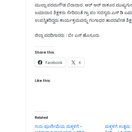
ಮುಲ್ಲಾ.ಪರಮಗೌಡ ಬಿರಾದಾರ. ಆರ್ ಆರ್ ಠಾಕೂರ ಮುಖ್ಯಗುರುಗಳ
ಜಮಾದಾರ ಶಿಕ್ಷಕರು ಸೇರಿದಂತೆ ಗ್ರಾ ಪಂ ಸದಸ್ಯರು.ಎಸ್ ಡಿ ಎಮ್
ಉಪಸ್ಥಿತರಿದ್ದರು.ಕಾರ್ಯಕ್ರಮವನ್ನು ಗಂಗಾಧರ ತಾವರಖೇಡ ಶಿ
ಜಿಲ್ಲಾ ವರದಿಗಾರರು : ಬೀ ಎಸ್ ಹೊಸೂರು
Share this:
Facebook
X
Like this:
Related
ಗುರು ಪೂರ್ಣಿಮೆಯ ಮಕ್ಕಳಿಗೆ –
ಮಕ್ಕಳಿಗೆ ಉತ್ತಮ ಸ