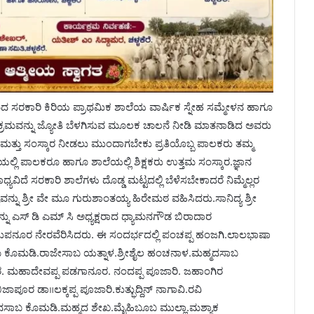
ಮದ ಸರಕಾರಿ ಕಿರಿಯ ಪ್ರಾಥಮಿಕ ಶಾಲೆಯ ವಾರ್ಷಿಕ ಸ್ನೇಹ ಸಮ್ಮೇಳನ ಹಾಗೂ
ಯಕ್ರಮವನ್ನು ಜ್ಯೋತಿ ಬೆಳಗಿಸುವ ಮೂಲಕ ಚಾಲನೆ ನೀಡಿ ಮಾತನಾಡಿದ ಅವರು
ಿಕ್ಷಣ ಮತ್ತು ಸಂಸ್ಕಾರ ನೀಡಲು ಮುಂದಾಗಬೇಕು ಪ್ರತಿಯೊಬ್ಬ ಪಾಲಕರು ತಮ್ಮ
ಯಲ್ಲಿ ಪಾಲಕರೂ ಹಾಗೂ ಶಾಲೆಯಲ್ಲಿ ಶಿಕ್ಷಕರು ಉತ್ತಮ ಸಂಸ್ಕಾರ.ಜ್ಞಾನ
ಯವಿದೆ ಸರಕಾರಿ ಶಾಲೆಗಳು ದೊಡ್ಡ ಮಟ್ಟದಲ್ಲಿ ಬೆಳೆಸಬೇಕಾದರೆ ನಿಮ್ಮೆಲ್ಲರ
ನ್ನು ಶ್ರೀ ವೇ ಮೂ ಗುರುಶಾಂತಯ್ಯ ಹಿರೇಮಠ ವಹಿಸಿದರು.ಸಾನಿದ್ಯ ಶ್ರೀ
ನ್ನು ಎಸ್ ಡಿ ಎಮ್ ಸಿ ಅಧ್ಯಕ್ಷರಾದ ಧ್ಯಾಮನಗೌಡ ಬಿರಾದಾರ
ಸುಪನೂರ ನೇರವೆರಿಸಿದರು. ಈ ಸಂದರ್ಭದಲ್ಲಿ ಪಂಚಪ್ಪ ಹಂಜಗಿ.ಲಾಲಭಾಷಾ
 ಕೊಮಡಿ.ರಾಜೇಸಾಬ ಯತ್ನಾಳ.ಶ್ರೀಶೈಲ ಹಂಚನಾಳ.ಮಹ್ಮದಸಾಬ
ಾರ. ಮಹಾದೇವಪ್ಪ ಪಡಗಾನೂರ. ನಂದಪ್ಪ ಪೂಜಾರಿ. ಜಹಾಂಗಿರ
ೂರ ಡಾ॥ಲಕ್ಕಪ್ಪ ಪೂಜಾರಿ.ಕುತ್ಭುದ್ದಿನ್ ನಾಗಾವಿ.ರವಿ
ಬ ಕೊಮಡಿ.ಮಹ್ಮದ ಶೇಖ.ಮೈಹಿಬೂಬ ಮುಲ್ಲಾ.ಮಶ್ಯಾಕ