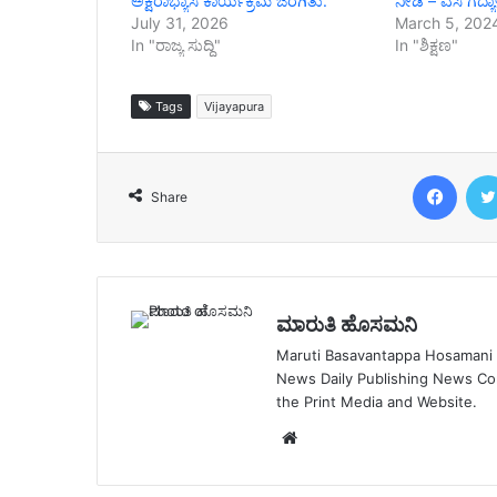
ಅಕ್ಷರಾಭ್ಯಾಸ ಕಾರ್ಯಕ್ರಮ ಜರಗಿತು.
ನೀಡಿ – ಎಸಿ ಗದ್ಯ
July 31, 2026
March 5, 202
In "ರಾಜ್ಯ ಸುದ್ದಿ"
In "ಶಿಕ್ಷಣ"
Tags
Vijayapura
Face
Share
ಮಾರುತಿ ಹೊಸಮನಿ
Maruti Basavantappa Hosamani is
News Daily Publishing News C
the Print Media and Website.
Website