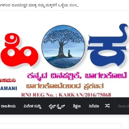
ಗಳಿಂದ ದೂರವಿದ್ದರ ಮಾತ್ರ ನಮ್ಮ ಮಕ್ಕಳಿಗೆ ಒಳ್ಳೆಯ ಸಂಸ್ಕಾರ ಕೊಡಲು – ಸಾಧ್ಯ ಆರ್.ಎಸ್ ಗಂಗನಹ
Random
ರಾಜಕೀಯ
ವಿದೇಶ ಸುದ್ದಿ
ಲೈಫ್ ಸ್ಟೈಲ್
ಶಿಕ್ಷಣ
ಸಿನೆಮಾ
Article