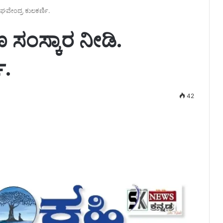
ರಾಘವೇಂದ್ರ ಕುಲಕರ್ಣಿ.
ಣ ಸಂಸ್ಕಾರ ನೀಡಿ.
ಿ.
42