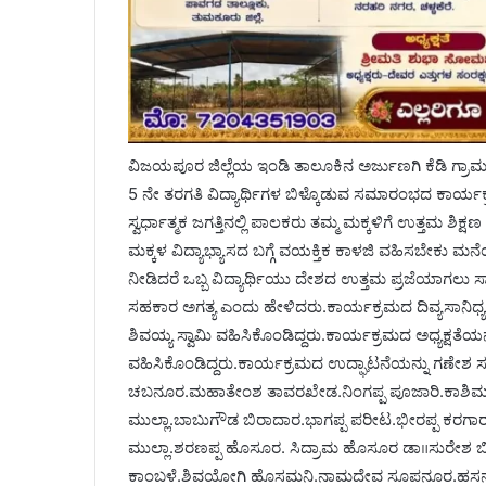
ವಿಜಯಪೂರ ಜಿಲ್ಲೆಯ ಇಂಡಿ ತಾಲೂಕಿನ ಅರ್ಜುಣಗಿ ಕೆಡಿ ಗ್ರಾ
5 ನೇ ತರಗತಿ ವಿದ್ಯಾರ್ಥಿಗಳ ಬಿಳ್ಕೊಡುವ ಸಮಾರಂಭದ ಕಾರ್
ಸ್ವರ್ಧಾತ್ಮಕ ಜಗತ್ತಿನಲ್ಲಿ ಪಾಲಕರು ತಮ್ಮ ಮಕ್ಕಳಿಗೆ ಉತ್ತಮ ಶ
ಮಕ್ಕಳ ವಿದ್ಯಾಭ್ಯಾಸದ ಬಗ್ಗೆ ವಯಕ್ತಿಕ ಕಾಳಜಿ ವಹಿಸಬೇಕು ಮನೆ
ನೀಡಿದರೆ ಒಬ್ಬ ವಿದ್ಯಾರ್ಥಿಯು ದೇಶದ ಉತ್ತಮ ಪ್ರಜೆಯಾಗಲು ಸಾಧ್
ಸಹಕಾರ ಅಗತ್ಯ ಎಂದು ಹೇಳಿದರು.ಕಾರ್ಯಕ್ರಮದ ದಿವ್ಯಸಾನಿಧ್ಯವ
ಶಿವಯ್ಯ ಸ್ವಾಮಿ ವಹಿಸಿಕೊಂಡಿದ್ದರು.ಕಾರ್ಯಕ್ರಮದ ಅಧ್ಯಕ್ಷತೆಯ
ವಹಿಸಿಕೊಂಡಿದ್ದರು.ಕಾರ್ಯಕ್ರಮದ ಉದ್ಘಾಟನೆಯನ್ನು ಗಣೇಶ 
ಚಬನೂರ.ಮಹಾತೇಂಶ ತಾವರಖೇಡ.ನಿಂಗಪ್ಪ ಪೂಜಾರಿ.ಕಾಶಿಮ
ಮುಲ್ಲಾ.ಬಾಬುಗೌಡ ಬಿರಾದಾರ.ಭಾಗಪ್ಪ ಪರೀಟ.ಭೀರಪ್ಪ ಕರಗ
ಮುಲ್ಲಾ.ಶರಣಪ್ಪ ಹೊಸೂರ. ಸಿದ್ರಾಮ ಹೊಸೂರ ಡಾ॥ಸುರೇಶ ಬಿಜಾಪ
ಕಾಂಬಳೆ.ಶಿವಯೋಗಿ ಹೊಸಮನಿ.ನಾಮದೇವ ಸೂಪನೂರ.ಹಸನಸಾ