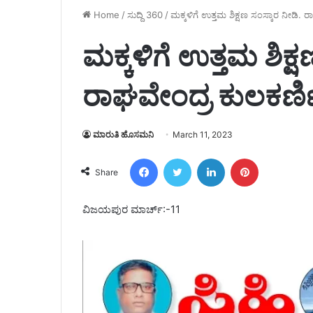
Home
/
ಸುದ್ದಿ 360
/
ಮಕ್ಕಳಿಗೆ ಉತ್ತಮ ಶಿಕ್ಷಣ ಸಂಸ್ಕಾರ ನೀಡಿ. 
ಮಕ್ಕಳಿಗೆ ಉತ್ತಮ ಶಿಕ್ಷ
ರಾಘವೇಂದ್ರ ಕುಲಕರ್ಣ
ಮಾರುತಿ ಹೊಸಮನಿ
March 11, 2023
Facebook
Twitter
LinkedIn
Pinterest
Share
ವಿಜಯಪುರ ಮಾರ್ಚ್:-11