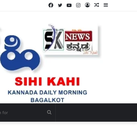
Facebook
Twitter
YouTube
Instagram
Log
Random
Sidebar
ಳ್ಳಿ.
In
Article
Search
for