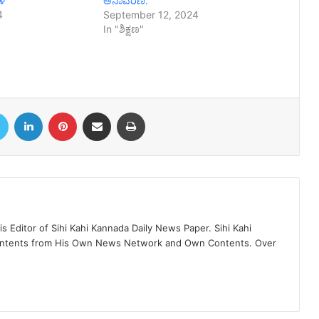
ಾಳ
ಅನಾವರಣ.
4
September 12, 2024
In "ಶಿಕ್ಷಣ"
book
Twitter
LinkedIn
Pinterest
Share via Email
Print
 Editor of Sihi Kahi Kannada Daily News Paper. Sihi Kahi
ontents from His Own News Network and Own Contents. Over