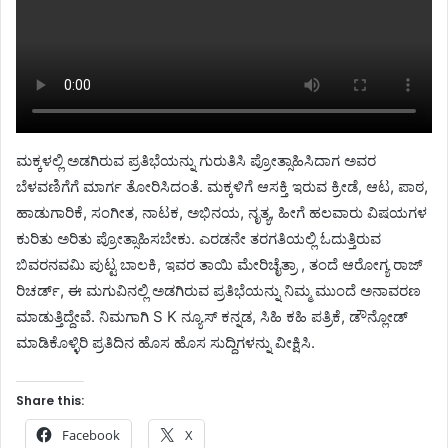
ಮಕ್ಕಳಲ್ಲಿ ಅಡಗಿರುವ ಪ್ರತಿಭೆಯನ್ನು ಗುರುತಿಸಿ ಪ್ರೋತ್ಸಾಹಿಸಿದಾಗ ಅವರ
ಬೆಳವಣಿಗೆಗೆ ಮಾರ್ಗ ತೋರಿಸಿದಂತೆ. ಮಕ್ಕಳಿಗೆ ಆಸಕ್ತಿ ಇರುವ ಕ್ರೀಡೆ, ಆಟ, ಪಾಠ,
ಹಾಡುಗಾರಿಕೆ, ಸಂಗೀತ, ನಾಟಕ, ಅಭಿನಯ, ನೃತ್ಯ, ಹೀಗೆ ಹಲವಾರು ವಿಷಯಗಳ
ಕುರಿತು ಅರಿತು ಪ್ರೋತ್ಸಾಹಿಸಬೇಕು. ಎರಡನೇ ತರಗತಿಯಲ್ಲಿ ಓದುತ್ತಿರುವ
ಬಿವರನವಮಿ ಪುಟ್ಟ ಬಾಲಕಿ, ಇವರ ತಾಯಿ ಮೇರಿಚೈತ್ರಾ , ತಂದೆ ಆರೋಗ್ಯ ರಾಜ್
ರಿಚರ್ಡ್, ಈ ಮಗುವಿನಲ್ಲಿ ಅಡಗಿರುವ ಪ್ರತಿಭೆಯನ್ನು ನಿಮ್ಮ ಮುಂದೆ ಅನಾವರಣ
ಮಾಡುತ್ತಿದ್ದೇವೆ. ನಿಮಗಾಗಿ S K ನ್ಯೂಸ್ ಕನ್ನಡ, ಸಿಹಿ ಕಹಿ ಪತ್ರಿಕೆ, ಡೌನ್ಲೋಡ್
ಮಾಡಿಕೊಳ್ಳಿರಿ ಪ್ರತಿದಿನ ಹೊಸ ಹೊಸ ಸುದ್ದಿಗಳನ್ನು ವೀಕ್ಷಿಸಿ.
Share this:
Facebook
X