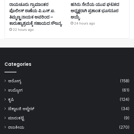
ರಾಯಚೂರು ಗ್ರಾಮಾಂತರ
ಹಸಿರು ಸೇನೆಯ ಯುವ ಘಟಕದ
ಪೊಲೀಸ್ ಠಾಣೆಯ ಪಿ.ಎಸ್.ಐ.
ಅಧ್ಯಕ್ಷರಾಗಿ ಪ್ರಶಾಂತ ಭೂಸನೂರ
ತಿಮ್ಮಣ್ಣ ನಾಯಕ ಅವರಿಂದ –
ಆಯ್ಕೆ.
ಕಾರುಣ್ಯಾಶ್ರಮಕ್ಕೆ ಸಹಾಯದ ಸೌಜನ್ಯ.
24 hours ago
22 hours ago
Categories
ಆರೋಗ್ಯ
(158)
ಉದ್ಯೋಗ
(61)
ಕೃಷಿ
(124)
ಟೆಕ್ನಾಲಜಿ ಅಪ್ಡೇಟ್
(34)
ಮಾರುಕಟ್ಟೆ
(9)
ರಾಜಕೀಯ
(270)