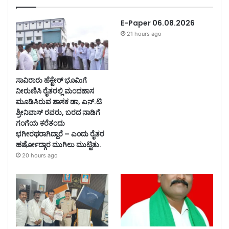
E-Paper 06.08.2026
21 hours ago
ಸಾವಿರಾರು ಹೆಕ್ಟೇರ್ ಭೂಮಿಗೆ
ನೀರುಣಿಸಿ ರೈತರಲ್ಲಿ ಮಂದಹಾಸ
ಮೂಡಿಸಿರುವ ಶಾಸಕ ಡಾ, ಎನ್.ಟಿ
ಶ್ರೀನಿವಾಸ್ ರವರು, ಬರದ ನಾಡಿಗೆ
ಗಂಗೆಯ ಕರೆತಂದು
ಭಗೀರಥರಾಗಿದ್ದಾರೆ – ಎಂದು ರೈತರ
ಹರ್ಷೋದ್ಗಾರ ಮುಗಿಲು ಮುಟ್ಟಿತು.
20 hours ago