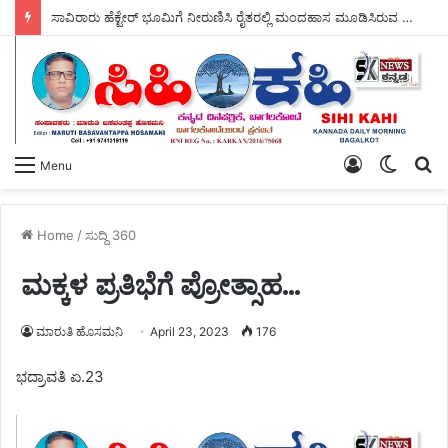
ಸಾವಿರಾರು ಹೆಕ್ಟೇರ್ ಭೂಮಿಗೆ ನೀರುಣಿಸಿ ರೈತರಲ್ಲಿ ಮಂದಹಾಸ ಮೂಡಿಸಿರುವ ಶಾಸಕ ಡಾ, ಎನ್.ಟಿ ಶ್ರೀನಿವಾಸ್ ರವರು, ಬರದ ನಾಡಿಗೆ ಗಂಗೆಯ ಕರೆತಂದು ಭಗೀರಥರಾಗಿದ್ದಾರೆ – ಎಂದು ರೈತರ ಹರ್ಷೋದ್ಗಾರ ಮುಗಿಲು ಮುಟ್ಟಿತು.
Log
Switch
S
Menu
In
skin
fo
Home
/
ಸುದ್ದಿ 360
ಮಕ್ಕಳ ಪ್ರತಿಭೆಗೆ ಪ್ರೋತ್ಸಾಹ…
ಮಾರುತಿ ಹೊಸಮನಿ
April 23, 2023
176
ಭದ್ರಾವತಿ ಏ.23