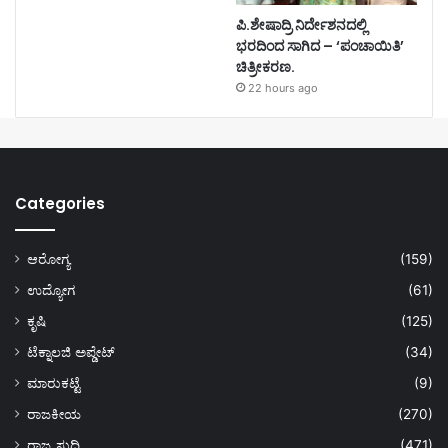
ಪಿ.ಶೇಷಾದ್ರಿ ನಿರ್ದೇಶನದಲ್ಲಿ
ಭರದಿಂದ ಸಾಗಿದ – ‘ಪಂಚಾಯಿತಿ’
ಚಿತ್ರೀಕರಣ.
22 hours ago
Categories
ಆರೋಗ್ಯ
(159)
ಉದ್ಯೋಗ
(61)
ಕೃಷಿ
(125)
ಟೆಕ್ನಾಲಜಿ ಅಪ್ಡೇಟ್
(34)
ಮಾರುಕಟ್ಟೆ
(9)
ರಾಜಕೀಯ
(270)
ರಾಜ್ಯ ಸುದ್ದಿ
(471)