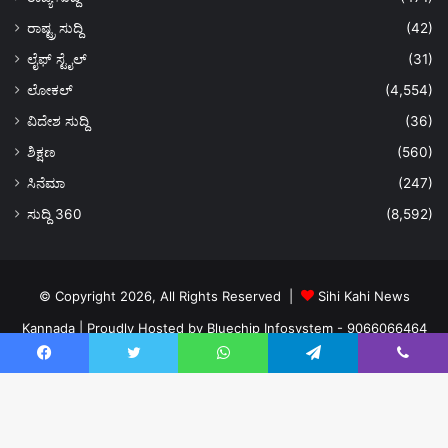
ರಾಷ್ಟ್ರ ಸುದ್ದಿ
(42)
ಲೈಫ್ ಸ್ಟೈಲ್
(31)
ಲೋಕಲ್
(4,554)
ವಿದೇಶ ಸುದ್ದಿ
(36)
ಶಿಕ್ಷಣ
(560)
ಸಿನೆಮಾ
(247)
ಸುದ್ದಿ 360
(8,592)
© Copyright 2026, All Rights Reserved |
Sihi Kahi News
Kannada
| Proudly Hosted by
Bluechip Infosystem - 9066066464
About US
Privacy Policy
Ads Policy
Terms and Conditions
Facebook
Twitter
WhatsApp
Telegram
Viber
Contact Us
Facebook
Twitter
YouTube
Instagram