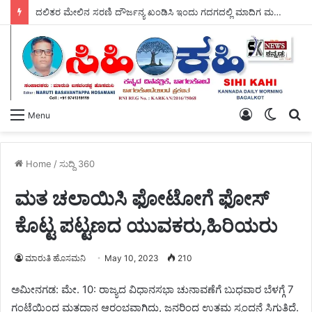
ದಲಿತರ ಮೇಲಿನ ಸರಣಿ ದೌರ್ಜನ್ಯ ಖಂಡಿಸಿ ಇಂದು ಗದಗದಲ್ಲಿ ಮಾದಿಗ ಮಹಾ ಸಭಾದ ವತಿಯಿಂದ – ಬೃಹತ್ ಪ್ರತಿಭಟನೆ.
Log
Switch
S
Menu
In
skin
fo
Home
/
ಸುದ್ದಿ 360
ಮತ ಚಲಾಯಿಸಿ ಫೋಟೋಗೆ ಫೋಸ್
ಕೊಟ್ಟ ಪಟ್ಟಣದ ಯುವಕರು,ಹಿರಿಯರು
ಮಾರುತಿ ಹೊಸಮನಿ
May 10, 2023
210
ಅಮೀನಗಡ: ಮೇ. 10: ರಾಜ್ಯದ ವಿಧಾನಸಭಾ ಚುನಾವಣೆಗೆ ಬುಧವಾರ ಬೆಳಗ್ಗೆ 7
ಗಂಟೆಯಿಂದ ಮತದಾನ ಆರಂಭವಾಗಿದ್ದು, ಜನರಿಂದ ಉತ್ತಮ ಸ್ಪಂದನೆ ಸಿಗುತ್ತಿದೆ.