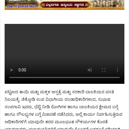
ಪಟ್ಟಣದ ತಾಯಿ ಮತ್ತು ಮಕ್ಕಳ ಆಸ್ಪತ್ರೆ ಮತ್ತು ಸರಕಾರಿ ಬಾಲಕಿಯರ ವಸತಿ
ನಿಲಯಕ್ಕೆ, ಚಿಕ್ಕೋಡಿ ಉಪ ವಿಭಾಗೀಯ ದಂಡಾಧಿಕಾರಿಗಳಾದ, ಸುಭಾಷ
ಸಂಪಗಾವಿ ಇವರು, ಭೆಟ್ಟಿ ನೀಡಿ ರೋಗಿಗಳ ಹಾಗೂ ಬಾಲಕಿಯರ ಕ್ಷೇಮದ ಬಗ್ಗೆ
ಹಾಗೂ ಸೌಲಭ್ಯಗಳ ಬಗ್ಗೆ ವಿಚಾರಣೆ ನಡೆಸಿದರು, ಅಲ್ಲಿ ಕಾರ್ಯ ನಿರ್ವಹಿಸುತ್ತಿರುವ
ಅಧಿಕಾರಿಗಳಿಗೆ ಯಾವುದೇ ತರದ ಮೂಲಭೂತ ಸೌಕರ್ಯಗಳ ಕೊರತೆ