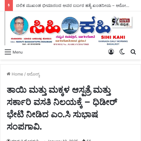
ದಲಿತ ಮುಖಂಡ ಭೀಮಾನಂದ ಅವರ ಬರ್ಬರ ಹತ್ಯೆ ಖಂಡನೀಯ – ಆರೋಪಿಗಳ ತಕ್ಷಣ ಬಂಧನಕ್ಕೆ ಕರ್ನಾಟಕ ರಾಜ್ಯ ದಲಿತ ವಿದ್ಯಾರ್ಥಿ ಪರಿಷತ್ ಆಗ್ರಹ.
Log
Switch
S
Menu
In
skin
fo
Home
/
ಆರೋಗ್ಯ
ತಾಯಿ ಮತ್ತು ಮಕ್ಕಳ ಆಸ್ಪತ್ರೆ ಮತ್ತು
ಸರ್ಕಾರಿ ವಸತಿ ನಿಲಯಕ್ಕೆ – ಧಿಡೀರ್
ಭೇಟಿ ನೀಡಿದ ಎಂ.ಸಿ ಸುಭಾಷ
ಸಂಪಗಾವಿ.