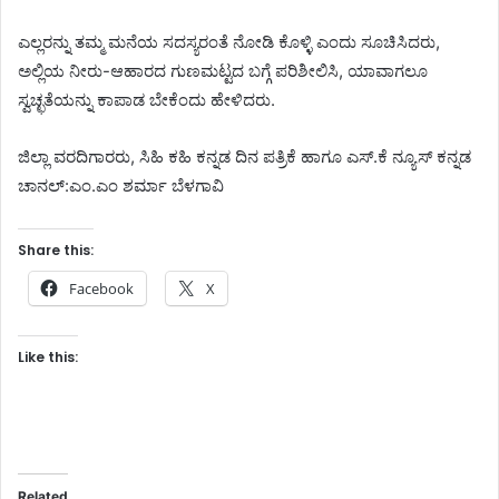
ಎಲ್ಲರನ್ನು ತಮ್ಮ ಮನೆಯ ಸದಸ್ಯರಂತೆ ನೋಡಿ ಕೊಳ್ಳಿ ಎಂದು ಸೂಚಿಸಿದರು,
ಅಲ್ಲಿಯ ನೀರು-ಆಹಾರದ ಗುಣಮಟ್ಟದ ಬಗ್ಗೆ ಪರಿಶೀಲಿಸಿ, ಯಾವಾಗಲೂ
ಸ್ವಚ್ಛತೆಯನ್ನು ಕಾಪಾಡ ಬೇಕೆಂದು ಹೇಳಿದರು.
ಜಿಲ್ಲಾ ವರದಿಗಾರರು, ಸಿಹಿ ಕಹಿ ಕನ್ನಡ ದಿನ ಪತ್ರಿಕೆ ಹಾಗೂ ಎಸ್.ಕೆ ನ್ಯೂಸ್ ಕನ್ನಡ
ಚಾನಲ್:ಎಂ.ಎಂ ಶರ್ಮಾ ಬೆಳಗಾವಿ
Share this:
Facebook
X
Like this:
Related