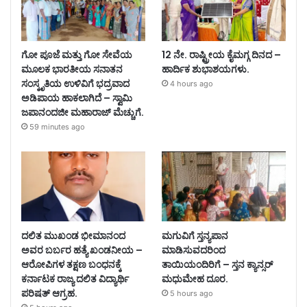
ಗೋ ಪೂಜೆ ಮತ್ತು ಗೋ ಸೇವೆಯ
12 ನೇ. ರಾಷ್ಟ್ರೀಯ ಕೈಮಗ್ಗ ದಿನದ –
ಮೂಲಕ ಭಾರತೀಯ ಸನಾತನ
ಹಾರ್ದಿಕ ಶುಭಾಶಯಗಳು.
ಸಂಸ್ಕೃತಿಯ ಉಳಿವಿಗೆ ಭದ್ರವಾದ
4 hours ago
ಅಡಿಪಾಯ ಹಾಕಲಾಗಿದೆ – ಸ್ವಾಮಿ
ಜಪಾನಂದಜೀ ಮಹಾರಾಜ್ ಮೆಚ್ಚುಗೆ.
59 minutes ago
ದಲಿತ ಮುಖಂಡ ಭೀಮಾನಂದ
ಮಗುವಿಗೆ ಸ್ತನ್ಯಪಾನ
ಅವರ ಬರ್ಬರ ಹತ್ಯೆ ಖಂಡನೀಯ –
ಮಾಡಿಸುವದರಿಂದ
ಆರೋಪಿಗಳ ತಕ್ಷಣ ಬಂಧನಕ್ಕೆ
ತಾಯಿಯಂದಿರಿಗೆ – ಸ್ತನ ಕ್ಯಾನ್ಸರ್
ಕರ್ನಾಟಕ ರಾಜ್ಯ ದಲಿತ ವಿದ್ಯಾರ್ಥಿ
ಮಧುಮೇಹ ದೂರ.
ಪರಿಷತ್ ಆಗ್ರಹ.
5 hours ago