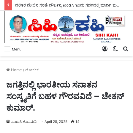
ದಲಿತರ ಮೇಲಿನ ಸರಣಿ ದೌರ್ಜನ್ಯ ಖಂಡಿಸಿ ಇಂದು ಗದಗದಲ್ಲಿ ಮಾದಿಗ ಮಹಾ ಸಭಾದ ವತಿಯಿಂದ – ಬೃಹತ್ ಪ್ರತಿಭಟನೆ.
Log
Switch
S
Menu
In
skin
fo
Home
/
ಲೋಕಲ್
ಜಗತ್ತಿನಲ್ಲಿ ಭಾರತೀಯ ಸನಾತನ
ಸಂಸ್ಕೃತಿಗೆ ಬಹಳ ಗೌರವವಿದೆ – ಚೇತನ್
ಕುಮಾರ್.
ಮಾರುತಿ ಹೊಸಮನಿ
April 28, 2025
14