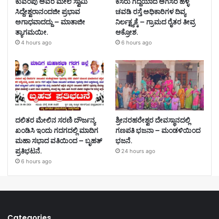
ಕುವೆಂಪು ಅವರ ಮೇಲೆ ಸ್ವಾಮಿ
ಕೆಸರು ಗದ್ದೆಯಾದ ಅಗಸರ ಹಳ್ಳ
ಸಿದ್ದೇಶ್ವರಾನಂದಜೀ ಪ್ರಭಾವ
ಚವಡಿ ರಸ್ತೆ ಅಧಿಕಾರಿಗಳ ದಿವ್ಯ
ಅಗಾಧವಾದದ್ದು – ಮಾತಾಜೀ
ನಿರ್ಲಕ್ಷ್ಯಕ್ಕೆ – ಗ್ರಾಮದ ರೈತರ ತೀವ್ರ
ತ್ಯಾಗಮಯೀ.
ಆಕ್ರೋಶ.
4 hours ago
6 hours ago
ದಲಿತರ ಮೇಲಿನ ಸರಣಿ ದೌರ್ಜನ್ಯ
ಶ್ರೀನರಹರೇಶ್ವರ ದೇವಸ್ಥಾನದಲ್ಲಿ
ಖಂಡಿಸಿ ಇಂದು ಗದಗದಲ್ಲಿ ಮಾದಿಗ
ಗಣಪತಿ ಭಜನಾ – ಮಂಡಳಿಯಿಂದ
ಮಹಾ ಸಭಾದ ವತಿಯಿಂದ – ಬೃಹತ್
ಭಜನೆ.
ಪ್ರತಿಭಟನೆ.
24 hours ago
6 hours ago
Categories