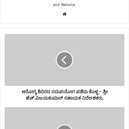
and Website.
Website
ಆರೋಗ್ಯ ಶಿಬಿರದ ಸದುಪಯೋಗ ಪಡೆದು ಕೊಳ್ಳಿ - ಶ್ರೀ
ಹೆಚ್.ವಿಜಯಕುಮಾರ್ ಸಹಾಯಕ ನಿರ್ದೇಶಕರು.