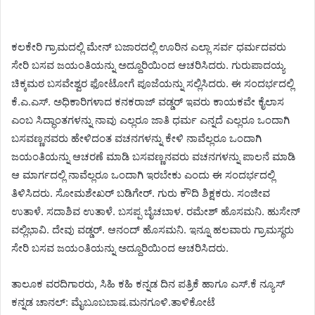
ಕಲಕೇರಿ ಗ್ರಾಮದಲ್ಲಿ ಮೇನ್ ಬಜಾರದಲ್ಲಿ ಊರಿನ ಎಲ್ಲಾ ಸರ್ವ ಧರ್ಮದವರು
ಸೇರಿ ಬಸವ ಜಯಂತಿಯನ್ನು ಅದ್ದೂರಿಯಿಂದ ಆಚರಿಸಿದರು. ಗುರುಪಾದಯ್ಯ
ಚಿಕ್ಕಮಠ ಬಸವೇಶ್ವರ ಫೋಟೋಗೆ ಪೂಜೆಯನ್ನು ಸಲ್ಲಿಸಿದರು. ಈ ಸಂದರ್ಭದಲ್ಲಿ
ಕೆ.ಎ.ಎಸ್. ಅಧಿಕಾರಿಗಳಾದ ಕನಕರಾಜ್ ವಡ್ಡರ್ ಇವರು ಕಾಯಕವೇ ಕೈಲಾಸ
ಎಂಬ ಸಿದ್ಧಾಂತಗಳನ್ನು ನಾವು ಎಲ್ಲರೂ ಜಾತಿ ಧರ್ಮ ಎನ್ನದೆ ಎಲ್ಲರೂ ಒಂದಾಗಿ
ಬಸವಣ್ಣನವರು ಹೇಳಿದಂತ ವಚನಗಳನ್ನು ಕೇಳಿ ನಾವೆಲ್ಲರೂ ಒಂದಾಗಿ
ಜಯಂತಿಯನ್ನು ಆಚರಣೆ ಮಾಡಿ ಬಸವಣ್ಣನವರು ವಚನಗಳನ್ನು ಪಾಲನೆ ಮಾಡಿ
ಆ ಮಾರ್ಗದಲ್ಲಿ ನಾವೆಲ್ಲರೂ ಒಂದಾಗಿ ಇರಬೇಕು ಎಂದು ಈ ಸಂದರ್ಭದಲ್ಲಿ
ತಿಳಿಸಿದರು. ಸೋಮಶೇಖರ್ ಬಡಿಗೇರ್. ಗುರು ಕೌದಿ ಶಿಕ್ಷಕರು. ಸಂಜೀವ
ಉತಾಳೆ. ಸದಾಶಿವ ಉತಾಳೆ. ಬಸಪ್ಪ ಬೈಚಬಾಳ. ರಮೇಶ್ ಹೊಸಮನಿ. ಹುಸೇನ್
ವಲ್ಲಿಭಾವಿ. ದೇವು ವಡ್ಡರ್. ಆನಂದ್ ಹೊಸಮನಿ. ಇನ್ನೂ ಹಲವಾರು ಗ್ರಾಮಸ್ಥರು
ಸೇರಿ ಬಸವ ಜಯಂತಿಯನ್ನು ಅದ್ದೂರಿಯಿಂದ ಆಚರಿಸಿದರು.
ತಾಲೂಕ ವರದಿಗಾರರು, ಸಿಹಿ ಕಹಿ ಕನ್ನಡ ದಿನ ಪತ್ರಿಕೆ ಹಾಗೂ ಎಸ್.ಕೆ ನ್ಯೂಸ್
ಕನ್ನಡ ಚಾನಲ್: ಮೈಬೂಬಬಾಷ.ಮನಗೂಳಿ.ತಾಳಿಕೋಟೆ