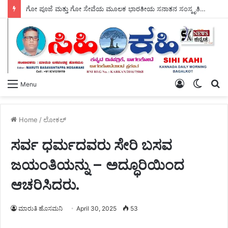
ಗೋ ಪೂಜೆ ಮತ್ತು ಗೋ ಸೇವೆಯ ಮೂಲಕ ಭಾರತೀಯ ಸನಾತನ ಸಂಸ್ಕೃತಿಯ ಉಳಿವಿಗೆ ಭದ್ರವಾದ ಅಡಿಪಾಯ ಹಾಕಲಾಗಿದೆ – ಸ್ವಾಮಿ ಜಪಾನಂದಜೀ ಮಹಾರಾಜ್ ಮೆಚ್ಚುಗೆ.
Log
Switch
S
Menu
In
skin
fo
Home
/
ಲೋಕಲ್
ಸರ್ವ ಧರ್ಮದವರು ಸೇರಿ ಬಸವ
ಜಯಂತಿಯನ್ನು – ಅದ್ಧೂರಿಯಿಂದ
ಆಚರಿಸಿದರು.
ಮಾರುತಿ ಹೊಸಮನಿ
April 30, 2025
53