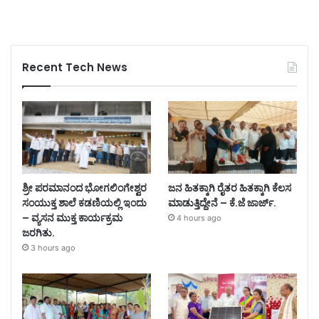
Recent Tech News
ಶ್ರೀ ಪರಮಾನಂದ ಭೋಗಲಿಂಗೇಶ್ವರ
ಜನ ಹಿತಕ್ಕಾಗಿ ರೈತರ ಹಿತಕ್ಕಾಗಿ ಕೆಲಸ
ಸಂಯುಕ್ತ ಶಾಲೆ ಕಡಣಿಯಲ್ಲಿ ಇಂದು
ಮಾಡುತ್ತಿದ್ದೇನೆ – ಕೆ.ಜೆ ಜಾರ್ಜ್.
– ವ್ಯಸನ ಮುಕ್ತ ಕಾರ್ಯಕ್ರಮ
4 hours ago
ಜರಗಿತು.
3 hours ago