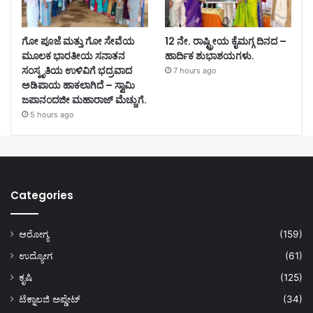
ಗೋ ಪೂಜೆ ಮತ್ತು ಗೋ ಸೇವೆಯ
12 ನೇ. ರಾಷ್ಟ್ರೀಯ ಕೈಮಗ್ಗ ದಿನದ –
ಮೂಲಕ ಭಾರತೀಯ ಸನಾತನ
ಹಾರ್ದಿಕ ಶುಭಾಶಯಗಳು.
ಸಂಸ್ಕೃತಿಯ ಉಳಿವಿಗೆ ಭದ್ರವಾದ
7 hours ago
ಅಡಿಪಾಯ ಹಾಕಲಾಗಿದೆ – ಸ್ವಾಮಿ
ಜಪಾನಂದಜೀ ಮಹಾರಾಜ್ ಮೆಚ್ಚುಗೆ.
5 hours ago
Categories
ಆರೋಗ್ಯ
(159)
ಉದ್ಯೋಗ
(61)
ಕೃಷಿ
(125)
ಟೆಕ್ನಾಲಜಿ ಅಪ್ಡೇಟ್
(34)