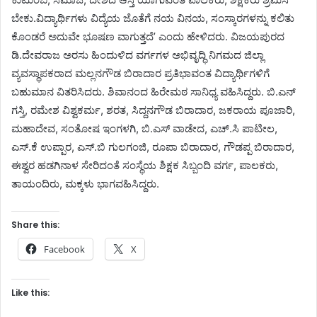
ಬೇಕು.ವಿದ್ಯಾರ್ಥಿಗಳು ವಿದ್ಯೆಯ ಜೊತೆಗೆ ನಯ ವಿನಯ, ಸಂಸ್ಕಾರಗಳನ್ನು ಕಲಿತು
ಕೊಂಡರೆ ಅದುವೇ ಭೂಷಣ ವಾಗುತ್ತದೆ’ ಎಂದು ಹೇಳಿದರು. ವಿಜಯಪುರದ
ಡಿ.ದೇವರಾಜ ಅರಸು ಹಿಂದುಳಿದ ವರ್ಗಗಳ ಅಭಿವೃದ್ಧಿ ನಿಗಮದ ಜಿಲ್ಲಾ
ವ್ಯವಸ್ಥಾಪಕರಾದ ಮಲ್ಲನಗೌಡ ಬಿರಾದಾರ ಪ್ರತಿಭಾವಂತ ವಿದ್ಯಾರ್ಥಿಗಳಿಗೆ
ಬಹುಮಾನ ವಿತರಿಸಿದರು. ಶಿವಾನಂದ ಹಿರೇಮಠ ಸಾನಿಧ್ಯ ವಹಿಸಿದ್ದರು. ಬಿ.ಎನ್
ಗಸ್ತಿ, ರಮೇಶ ವಿಶ್ವಕರ್ಮ, ಶರತ, ಸಿದ್ದನಗೌಡ ಬಿರಾದಾರ, ಜಕರಾಯ ಪೂಜಾರಿ,
ಮಹಾದೇವ, ಸಂತೋಷ ಇಂಗಳಗಿ, ಬಿ.ಎಸ್ ವಾಡೇದ, ಎಚ್.ಸಿ ಪಾಟೀಲ,
ಎಸ್.ಕೆ ಉಪ್ಪಾರ, ಎಸ್.ಬಿ ಗುಲಗಂಜಿ, ರೂಪಾ ಬಿರಾದಾರ, ಗೌಡಪ್ಪ ಬಿರಾದಾರ,
ಈಶ್ವರ ಹಡಗಿನಾಳ ಸೇರಿದಂತೆ ಸಂಸ್ಥೆಯ ಶಿಕ್ಷಕ ಸಿಬ್ಬಂದಿ ವರ್ಗ, ಪಾಲಕರು,
ತಾಯಂದಿರು, ಮಕ್ಕಳು ಭಾಗವಹಿಸಿದ್ದರು.
Share this:
Facebook
X
Like this: