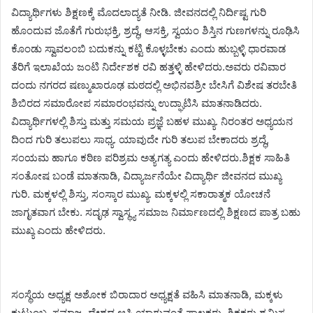
ವಿದ್ಯಾರ್ಥಿಗಳು ಶಿಕ್ಷಣಕ್ಕೆ ಮೊದಲಾದ್ಯತೆ ನೀಡಿ. ಜೀವನದಲ್ಲಿ ನಿರ್ದಿಷ್ಟ ಗುರಿ
ಹೊಂದುವ ಜೊತೆಗೆ ಗುರುಭಕ್ತಿ, ಶ್ರದ್ಧೆ, ಆಸಕ್ತಿ, ಸ್ವಯಂ ಶಿಸ್ತಿನ ಗುಣಗಳನ್ನು ರೂಢಿಸಿ
ಕೊಂಡು ಸ್ವಾವಲಂಬಿ ಬದುಕನ್ನು ಕಟ್ಟಿ ಕೊಳ್ಳಬೇಕು ಎಂದು ಹುಬ್ಬಳ್ಳಿ ಧಾರವಾಡ
ತೆರಿಗೆ ಇಲಾಖೆಯ ಜಂಟಿ ನಿರ್ದೇಶಕ ರವಿ ಹತ್ತಳ್ಳಿ ಹೇಳಿದರು.ಅವರು ರವಿವಾರ
ದಂದು ನಗರದ ಷಣ್ಮುಖಾರೂಢ ಮಠದಲ್ಲಿ ಅಭಿನವಶ್ರೀ ಬೇಸಿಗೆ ವಿಶೇಷ ತರಬೇತಿ
ಶಿಬಿರದ ಸಮಾರೋಪ ಸಮಾರಂಭವನ್ನು ಉದ್ಘಾಟಿಸಿ ಮಾತನಾಡಿದರು.
ವಿದ್ಯಾರ್ಥಿಗಳಲ್ಲಿ ಶಿಸ್ತು ಮತ್ತು ಸಮಯ ಪ್ರಜ್ಞೆ ಬಹಳ ಮುಖ್ಯ. ನಿರಂತರ ಅಧ್ಯಯನ
ದಿಂದ ಗುರಿ ತಲುಪಲು ಸಾಧ್ಯ. ಯಾವುದೇ ಗುರಿ ತಲುಪ ಬೇಕಾದರು ಶ್ರದ್ಧೆ,
ಸಂಯಮ ಹಾಗೂ ಕಠಿಣ ಪರಿಶ್ರಮ ಅತ್ಯಗತ್ಯ ಎಂದು ಹೇಳಿದರು.ಶಿಕ್ಷಕ ಸಾಹಿತಿ
ಸಂತೋಷ ಬಂಡೆ ಮಾತನಾಡಿ, ವಿದ್ಯಾರ್ಜನೆಯೇ ವಿದ್ಯಾರ್ಥಿ ಜೀವನದ ಮುಖ್ಯ
ಗುರಿ. ಮಕ್ಕಳಲ್ಲಿ ಶಿಸ್ತು, ಸಂಸ್ಕಾರ ಮುಖ್ಯ. ಮಕ್ಕಳಲ್ಲಿ ಸಕಾರಾತ್ಮಕ ಯೋಚನೆ
ಜಾಗೃತವಾಗ ಬೇಕು. ಸದೃಢ ಸ್ವಾಸ್ಥ್ಯ ಸಮಾಜ ನಿರ್ಮಾಣದಲ್ಲಿ ಶಿಕ್ಷಣದ ಪಾತ್ರ ಬಹು
ಮುಖ್ಯ ಎಂದು ಹೇಳಿದರು.
ಸಂಸ್ಥೆಯ ಅಧ್ಯಕ್ಷ ಅಶೋಕ ಬಿರಾದಾರ ಅಧ್ಯಕ್ಷತೆ ವಹಿಸಿ ಮಾತನಾಡಿ, ಮಕ್ಕಳು
ಕುಟುಂಬ, ಸಮಾಜ, ದೇಶದ ಆಸ್ತಿ ಯಾಗುವಂತೆ ಪಾಲಕರು, ಶಿಕ್ಷಕರು ಶ್ರಮಿಸ