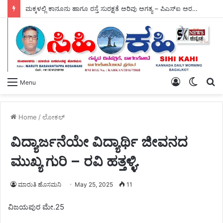
ಸ್ವಾಮಿ ವಿವೇಕಾನಂದರ ಏಕಾಗ್ರತೆ ಮಕ್ಕಳಿಗೆ ಮಾದರಿಯಾಗಬೇಕು – ಡಾ, ಭೂಮಿಕ.
Log
Switch
S
Menu
In
skin
fo
Home
/
ಲೋಕಲ್
ವಿದ್ಯಾರ್ಜನೆಯೇ ವಿದ್ಯಾರ್ಥಿ ಜೀವನದ
ಮುಖ್ಯ ಗುರಿ – ರವಿ ಹತ್ತಳ್ಳಿ.
ಮಾರುತಿ ಹೊಸಮನಿ
May 25, 2025
11
ವಿಜಯಪುರ ಮೇ.25