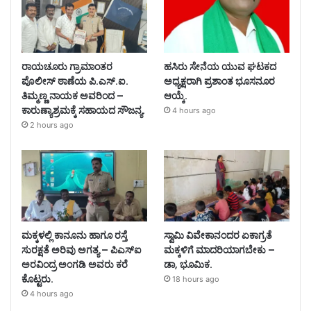
ರಾಯಚೂರು ಗ್ರಾಮಾಂತರ
ಹಸಿರು ಸೇನೆಯ ಯುವ ಘಟಕದ
ಪೊಲೀಸ್ ಠಾಣೆಯ ಪಿ.ಎಸ್.ಐ.
ಅಧ್ಯಕ್ಷರಾಗಿ ಪ್ರಶಾಂತ ಭೂಸನೂರ
ತಿಮ್ಮಣ್ಣ ನಾಯಕ ಅವರಿಂದ –
ಆಯ್ಕೆ.
ಕಾರುಣ್ಯಾಶ್ರಮಕ್ಕೆ ಸಹಾಯದ ಸೌಜನ್ಯ.
4 hours ago
2 hours ago
ಮಕ್ಕಳಲ್ಲಿ ಕಾನೂನು ಹಾಗೂ ರಸ್ತೆ
ಸ್ವಾಮಿ ವಿವೇಕಾನಂದರ ಏಕಾಗ್ರತೆ
ಸುರಕ್ಷತೆ ಅರಿವು ಅಗತ್ಯ – ಪಿಎಸ್‌ಐ
ಮಕ್ಕಳಿಗೆ ಮಾದರಿಯಾಗಬೇಕು –
ಅರವಿಂದ್ರ ಅಂಗಡಿ ಅವರು ಕರೆ
ಡಾ, ಭೂಮಿಕ.
ಕೊಟ್ಟರು.
18 hours ago
4 hours ago