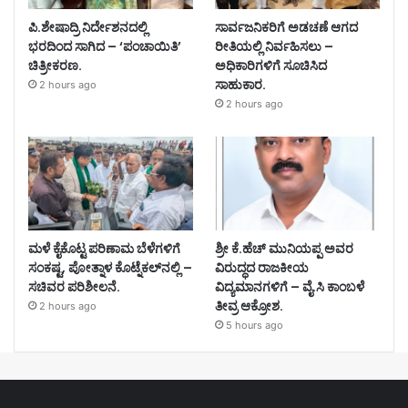
ಪಿ.ಶೇಷಾದ್ರಿ ನಿರ್ದೇಶನದಲ್ಲಿ
ಸಾರ್ವಜನಿಕರಿಗೆ ಅಡಚಣೆ ಆಗದ
ಭರದಿಂದ ಸಾಗಿದ – ‘ಪಂಚಾಯಿತಿ’
ರೀತಿಯಲ್ಲಿ ನಿರ್ವಹಿಸಲು –
ಚಿತ್ರೀಕರಣ.
ಅಧಿಕಾರಿಗಳಿಗೆ ಸೂಚಿಸಿದ
ಸಾಹುಕಾರ.
2 hours ago
2 hours ago
ಮಳೆ ಕೈಕೊಟ್ಟ ಪರಿಣಾಮ ಬೆಳೆಗಳಿಗೆ
ಶ್ರೀ ಕೆ.ಹೆಚ್ ಮುನಿಯಪ್ಪ ಅವರ
ಸಂಕಷ್ಟ, ಪೋತ್ನಾಳ ಕೊಟ್ನೆಕಲ್‌ನಲ್ಲಿ –
ವಿರುದ್ಧದ ರಾಜಕೀಯ
ಸಚಿವರ ಪರಿಶೀಲನೆ.
ವಿದ್ಯಮಾನಗಳಿಗೆ – ವೈ.ಸಿ ಕಾಂಬಳೆ
ತೀವ್ರ ಆಕ್ರೋಶ.
2 hours ago
5 hours ago