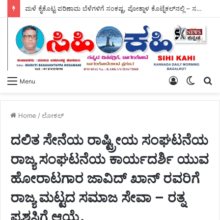
ಮಳೆ ಕೈಕೊಟ್ಟ ಪರಿಣಾಮ ಬೆಳೆಗಳಿಗೆ ಸಂಕಷ್ಟ, ಪೋತ್ನಾಳ ಕೊಟ್ನೆಕಲ್‌ನಲ್ಲಿ – ಸಚಿವರ ಪರಿಶೀಲನೆ.
Log
Switch
S
Menu
In
skin
fo
Home
/
ಲೋಕಲ್
ದಲಿತ ಸೇನೆಯ ರಾಷ್ಟ್ರೀಯ ಸಂಘಟನೆಯ
ರಾಜ್ಯ ಸಂಘಟನೆಯ ಕಾರ್ಯದರ್ಶಿ ಯುವ
ಹೋರಾಟಗಾರ ಜಾವಿದ್ ಖಾನ್ ರವರಿಗೆ
ರಾಜ್ಯ ಮಟ್ಟದ ಸಮಾಜ ಸೇವಾ – ರತ್ನ
ಪ್ರಶಸ್ತಿಗೆ ಆಯ್ಕೆ.