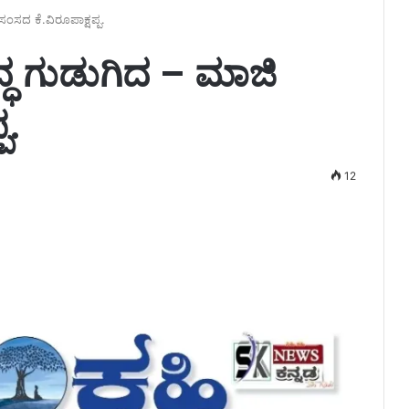
ಸಂಸದ ಕೆ.ವಿರೂಪಾಕ್ಷಪ್ಪ.
್ಧ ಗುಡುಗಿದ – ಮಾಜಿ
ಪ.
12