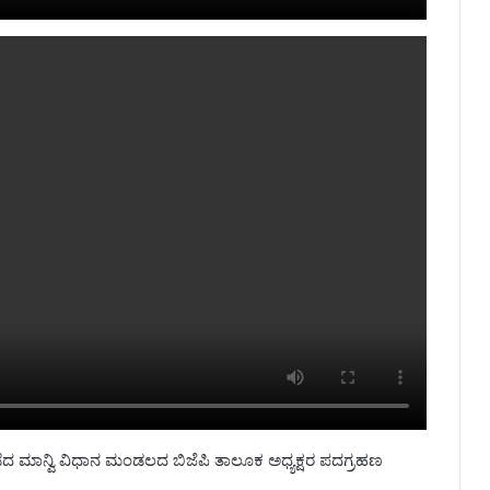
ಡೆದ ಮಾನ್ವಿ ವಿಧಾನ ಮಂಡಲದ ಬಿಜೆಪಿ ತಾಲೂಕ ಅಧ್ಯಕ್ಷರ ಪದಗ್ರಹಣ