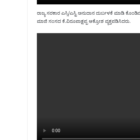
ರಾಜ್ಯ ಸರಕಾರ ಎಸ್ಸಿ/ಎಸ್ಟಿ ಅನುದಾನ ದುರ್ಬಳಕೆ ಮಾಡಿ ಕೊಂಡಿದೆ,
ಮಾಜಿ ಸಂಸದ ಕೆ.ವಿರೂಪಾಕ್ಷಪ್ಪ ಆಕ್ರೋಶ ವ್ಯಕ್ತಪಡಿಸಿದರು.