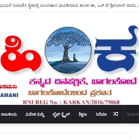
Random
ರಾಜಕೀಯ
ವಿದೇಶ ಸುದ್ದಿ
ಲೈಫ್ ಸ್ಟೈಲ್
ಶಿಕ್ಷಣ
ಸಿನೆಮಾ
Article