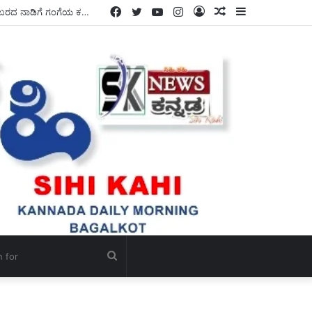
Facebook
Twitter
YouTube
Instagram
Log
Random
Sidebar
ಸಾವಿರಾರು ಹೆಕ್ಟೇರ್ ಭೂಮಿಗೆ ನೀರುಣಿಸಿ ರೈತರಲ್ಲಿ ಮಂದಹಾಸ ಮೂಡಿಸಿರುವ ಶಾಸಕ ಡಾ, ಎನ್.ಟಿ ಶ್ರೀನಿವಾಸ್ ರವರು, ಬರದ ನಾಡಿಗೆ ಗಂಗೆಯ ಕರೆತಂದು ಭಗೀರಥರಾಗಿದ್ದಾರೆ – ಎಂದು ರೈತರ ಹರ್ಷೋದ್ಗಾರ ಮುಗಿಲು ಮುಟ್ಟಿತು.
In
Article
Search
for