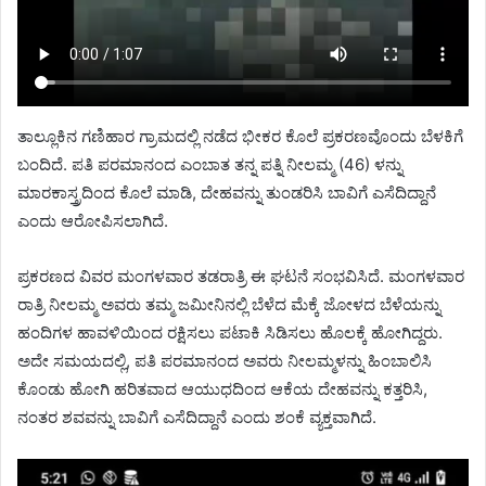
ತಾಲ್ಲೂಕಿನ ಗಣಿಹಾರ ಗ್ರಾಮದಲ್ಲಿ ನಡೆದ ಭೀಕರ ಕೊಲೆ ಪ್ರಕರಣವೊಂದು ಬೆಳಕಿಗೆ
ಬಂದಿದೆ. ಪತಿ ಪರಮಾನಂದ ಎಂಬಾತ ತನ್ನ ಪತ್ನಿ ನೀಲಮ್ಮ (46) ಳನ್ನು
ಮಾರಕಾಸ್ತ್ರದಿಂದ ಕೊಲೆ ಮಾಡಿ, ದೇಹವನ್ನು ತುಂಡರಿಸಿ ಬಾವಿಗೆ ಎಸೆದಿದ್ದಾನೆ
ಎಂದು ಆರೋಪಿಸಲಾಗಿದೆ.
ಪ್ರಕರಣದ ವಿವರ ಮಂಗಳವಾರ ತಡರಾತ್ರಿ ಈ ಘಟನೆ ಸಂಭವಿಸಿದೆ. ಮಂಗಳವಾರ
ರಾತ್ರಿ ನೀಲಮ್ಮ ಅವರು ತಮ್ಮ ಜಮೀನಿನಲ್ಲಿ ಬೆಳೆದ ಮೆಕ್ಕೆ ಜೋಳದ ಬೆಳೆಯನ್ನು
ಹಂದಿಗಳ ಹಾವಳಿಯಿಂದ ರಕ್ಷಿಸಲು ಪಟಾಕಿ ಸಿಡಿಸಲು ಹೊಲಕ್ಕೆ ಹೋಗಿದ್ದರು.
ಅದೇ ಸಮಯದಲ್ಲಿ, ಪತಿ ಪರಮಾನಂದ ಅವರು ನೀಲಮ್ಮಳನ್ನು ಹಿಂಬಾಲಿಸಿ
ಕೊಂಡು ಹೋಗಿ ಹರಿತವಾದ ಆಯುಧದಿಂದ ಆಕೆಯ ದೇಹವನ್ನು ಕತ್ತರಿಸಿ,
ನಂತರ ಶವವನ್ನು ಬಾವಿಗೆ ಎಸೆದಿದ್ದಾನೆ ಎಂದು ಶಂಕೆ ವ್ಯಕ್ತವಾಗಿದೆ.