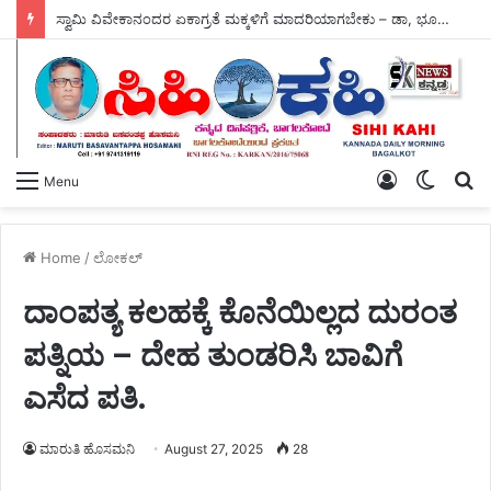
ಸ್ವಾಮಿ ವಿವೇಕಾನಂದರ ಏಕಾಗ್ರತೆ ಮಕ್ಕಳಿಗೆ ಮಾದರಿಯಾಗಬೇಕು – ಡಾ, ಭೂಮಿಕ.
Log
Switch
S
Menu
In
skin
fo
Home
/
ಲೋಕಲ್
ದಾಂಪತ್ಯ ಕಲಹಕ್ಕೆ ಕೊನೆಯಿಲ್ಲದ ದುರಂತ
ಪತ್ನಿಯ – ದೇಹ ತುಂಡರಿಸಿ ಬಾವಿಗೆ
ಎಸೆದ ಪತಿ.
ಮಾರುತಿ ಹೊಸಮನಿ
August 27, 2025
28