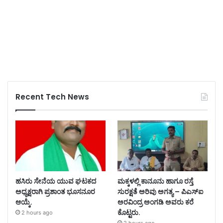
Recent Tech News
ಹಸಿರು ಸೇನೆಯ ಯುವ ಘಟಕದ
ಮಕ್ಕಳಲ್ಲಿ ಕಾನೂನು ಹಾಗೂ ರಸ್ತೆ
ಅಧ್ಯಕ್ಷರಾಗಿ ಪ್ರಶಾಂತ ಭೂಸನೂರ
ಸುರಕ್ಷತೆ ಅರಿವು ಅಗತ್ಯ – ಪಿಎಸ್‌ಐ
ಆಯ್ಕೆ.
ಅರವಿಂದ್ರ ಅಂಗಡಿ ಅವರು ಕರೆ
ಕೊಟ್ಟರು.
2 hours ago