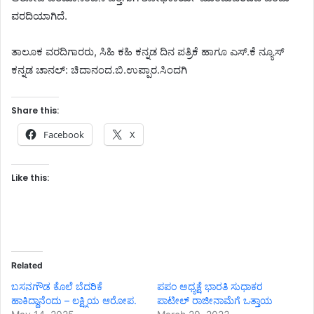
ವರದಿಯಾಗಿದೆ.
ತಾಲೂಕ ವರದಿಗಾರರು, ಸಿಹಿ ಕಹಿ ಕನ್ನಡ ದಿನ ಪತ್ರಿಕೆ ಹಾಗೂ ಎಸ್.ಕೆ ನ್ಯೂಸ್
ಕನ್ನಡ ಚಾನಲ್: ಚಿದಾನಂದ.ಬಿ.ಉಪ್ಪಾರ.ಸಿಂದಗಿ
Share this:
Facebook
X
Like this:
Related
ಬಸನಗೌಡ ಕೊಲೆ ಬೆದರಿಕೆ
ಪಪಂ ಅಧ್ಯಕ್ಷೆ ಭಾರತಿ ಸುಧಾಕರ
ಹಾಕಿದ್ದಾನೆಂದು – ಲಕ್ಷ್ಮಿಯ ಆರೋಪ.
ಪಾಟೀಲ್ ರಾಜೀನಾಮೆಗೆ ಒತ್ತಾಯ