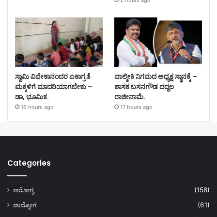
2 hours ago
ಸ್ವಾಮಿ ವಿವೇಕಾನಂದರ ಏಕಾಗ್ರತೆ
ವಾಲ್ಮೀಕಿ ನಿಗಮದ ಅಧ್ಯಕ್ಷ ಸ್ಥಾನಕ್ಕೆ –
ಮಕ್ಕಳಿಗೆ ಮಾದರಿಯಾಗಬೇಕು –
ಶಾಸಕ ಬಸನಗೌಡ ದದ್ದಲ
ಡಾ, ಭೂಮಿಕ.
ರಾಜೀನಾಮೆ.
16 hours ago
17 hours ago
Categories
ಆರೋಗ್ಯ
(158)
ಉದ್ಯೋಗ
(61)