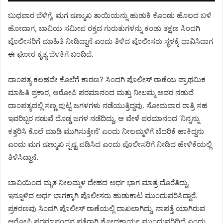
ಬುಧವಾರ ಬೆಳಿಗ್ಗೆ, ಮಗ ಷಣ್ಮುಖ ತಾಯಿಯನ್ನು ಹುಡುಕಿ ಕೊಂಡು ಹೊಲದ ಬಳಿ
ಹೋದಾಗ, ಬಾವಿಯ ಸಮೀಪ ರಕ್ತದ ಗುರುತುಗಳನ್ನು ಕಂಡು ತಕ್ಷಣ ಸಿಂದಗಿ
ಪೊಲೀಸರಿಗೆ ಮಾಹಿತಿ ನೀಡಿದ್ದಾನೆ ಎಂದು ತಿಳಿದ ಪೊಲೀಸರು ಸ್ಥಳಕ್ಕೆ ಧಾವಿಸಿದಾಗ
ಈ ಘೋರ ಕೃತ್ಯ ಬೆಳಕಿಗೆ ಬಂದಿದೆ.
ದಾಂಪತ್ಯ ಕಲಹವೇ ಕೊಲೆಗೆ ಕಾರಣ? ಸಿಂದಗಿ ಪೊಲೀಸ್ ಠಾಣೆಯ ಪ್ರಾಥಮಿಕ
ಮಾಹಿತಿ ಪ್ರಕಾರ, ಆರೋಪಿ ಪರಮಾನಂದ ಮತ್ತು ನೀಲಮ್ಮ ಅವರ ನಡುವೆ
ದಾಂಪತ್ಯದಲ್ಲಿ ಸಣ್ಣ ಪುಟ್ಟ ಜಗಳಗಳು ನಡೆಯುತ್ತಿದ್ದವು. ಸೋಮವಾರ ರಾತ್ರಿ ಸಹ
ಇವರಿಬ್ಬರ ನಡುವೆ ದೊಡ್ಡ ಜಗಳ ನಡೆದಿದ್ದು, ಆ ವೇಳೆ ಪರಮಾನಂದ ‘ನಿನ್ನನ್ನು
ಕತ್ತರಿಸಿ ಕೊಲೆ ಮಾಡಿ ಮುಗಿಸುತ್ತೇನೆ’ ಎಂದು ನೀಲಮ್ಮಳಿಗೆ ಬೆದರಿಕೆ ಹಾಕಿದ್ದನು
ಎಂದು ಮಗ ಷಣ್ಮುಖ ಸ್ಪಷ್ಟ ಪಡಿಸಿದ ಎಂದು ಪೊಲೀಸರಿಗೆ ನೀಡಿದ ಹೇಳಿಕೆಯಲ್ಲಿ
ತಿಳಿಸಿದ್ದಾನೆ.
ಬಾವಿಯಿಂದ ಮೃತ ನೀಲಮ್ಮಳ ದೇಹದ ಅರ್ಧ ಭಾಗ ಮಾತ್ರ ದೊರೆತಿದ್ದು,
ಇನ್ನೂಳಿದ ಅರ್ಧ ಭಾಗಕ್ಕಾಗಿ ಪೊಲೀಸರು ಹುಡುಕಾಟ ಮುಂದುವರಿಸಿದ್ದಾರೆ.
ಪ್ರಕರಣವು ಸಿಂದಗಿ ಪೊಲೀಸ್ ಠಾಣೆಯಲ್ಲಿ ದಾಖಲಾಗಿದ್ದು, ನಾಪತ್ತೆ ಯಾಗಿರುವ
ಆರೋಪಿ ಪರಮಾನಂದನ ಪತ್ತೆಗಾಗಿ ಶೋಧಕಾರ್ಯ ಮುಂದುವರಿದಿದೆ ಎಂದು